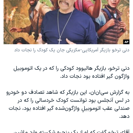
دنبال کنید
مستندها
فرهنگ و زندگی
حقوق شهروندی
انتخابات ریاست جمهوری آمریکا ۲۰۲۴
اقتصادی
حمله جمهوری اسلامی به اسرائیل
رمز مهسا
علم و فناوری
زبانهای مختلف
اسرائیل در جنگ
ورزش زنان در ایران
دنی ترخو بازیگر آمریکایی-مکزیکی جان یک کودک را نجات داد
گالری عکس
اعتراضات زن، زندگی، آزادی
دنی ترخو، بازیگر هالیوود کودکی را که در یک اتوموبیل
آرشیو پخش زنده
مجموعه مستندهای دادخواهی
واژگون گیر افتاده بود نجات داد.
تریبونال مردمی آبان ۹۸
به گزارش سی‌ان‌ان، این بازیگر که شاهد تصادف دو خودرو
دادگاه حمید نوری
در لس آنجلس بود توانست کودک خردسالی را که در
چهل سال گروگان‌گیری
صندلی عقب اتوموبیلِ واژگون‌شده گیر افتاده بود، نجات
قانون شفافیت دارائی کادر رهبری ایران
دهد.
اعتراضات مردمی آبان ۹۸
آقای ترخو گفت که او از یک پنجره شکسته وارد ماشین