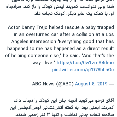
اسرائیل در جنگ
شد؛ ولی نتوانست کمربند ایمنی کودک را باز کند. سرانجام
نرگس محمدی برنده جایزه نوبل صلح
او، با کمک یک عابر دیگر، کودک نجات داد.
همایش محافظه‌کاران آمریکا «سی‌پک»
Actor Danny Trejo helped rescue a baby trapped
صفحه‌های ویژه
in an overturned car after a collision at a Los
سفر پرزیدنت ترامپ به چین
Angeles intersection."Everything good that has
happened to me has happened as a direct result
of helping someone else," he said. "And that's the
way I live."
https://t.co/0w1zmA4dmo
pic.twitter.com/qZD78bLaOc
August 8, 2019
— ABC News (@ABC)
آقای ترخو می‌گوید آنچه جان این کودک را نجات داد،
کمربند ایمنی بود. به گفته آتش‌نشانی لوس‌آنجلس این
سانحه تلفات جانی نداشت و تنها ۳ نفر زخمی شدند.