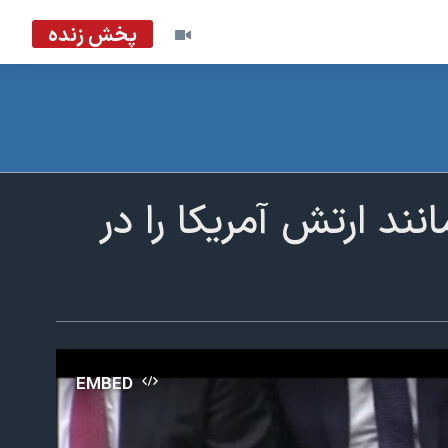
پخش زنده
نند ارتش آمریکا را در
EMBED