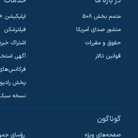
در باره ما
خدمات
متمم بخش ۵۰۸
اپلیکیشن +VOA
منشور صدای آمریکا
فیلترشکن
حقوق و مقررات
اشتراک خبرن
قوانین تالار
آگهی استخد
فرکانس‌های 
پخش رادیو
یادگیری زبان انگلیسی
نسخه سبک 
دنبال کنید
گوناگون
صفحه‌های ویژه
رؤسای جمهو