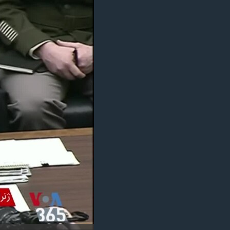
مستندها
فرهنگ و زندگی
حقوق شهروندی
انتخابات ریاست جمهوری آمریکا ۲۰۲۴
اقتصادی
حمله جمهوری اسلامی به اسرائیل
رمز مهسا
علم و فناوری
اسرائیل در جنگ
ورزش زنان در ایران
گالری عکس
اعتراضات زن، زندگی، آزادی
آرشیو پخش زنده
مجموعه مستندهای دادخواهی
تریبونال مردمی آبان ۹۸
دادگاه حمید نوری
چهل سال گروگان‌گیری
قانون شفافیت دارائی کادر رهبری ایران
اعتراضات مردمی آبان ۹۸
اسرائیل در جنگ