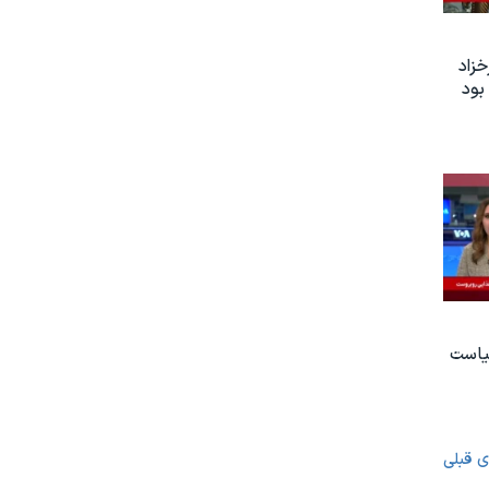
زاد
بود
یاست
ی قبلی