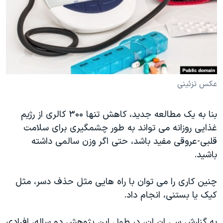
دنبال کنید
مستندها
فرهنگ و زندگی
حقوق شهروندی
انتخابات ریاست جمهوری آمریکا ۲۰۲۴
اقتصادی
حمله جمهوری اسلامی به اسرائیل
رمز مهسا
علم و فناوری
زبانهای مختلف
اسرائیل در جنگ
ورزش زنان در ایران
عکس تزئینی
گالری عکس
اعتراضات زن، زندگی، آزادی
بنا به یک مطالعه جدید، کاهش تنها ۳۰۰ کالری از رژیم
آرشیو پخش زنده
مجموعه مستندهای دادخواهی
غذایی روزانه می تواند به طور چشمگیری برای سلامت
تریبونال مردمی آبان ۹۸
قلبی-عروقی مفید باشد، حتی اگر وزن سالمی داشته
باشید.
دادگاه حمید نوری
چهل سال گروگان‌گیری
چنین کاری را می توان با راه هایی مثل حذف دسر، مثل
قانون شفافیت دارائی کادر رهبری ایران
کیک یا بستنی، انجام داد.
اعتراضات مردمی آبان ۹۸
به گزارش سی ان ان، در طول این پژوهش دو ساله، افرادی