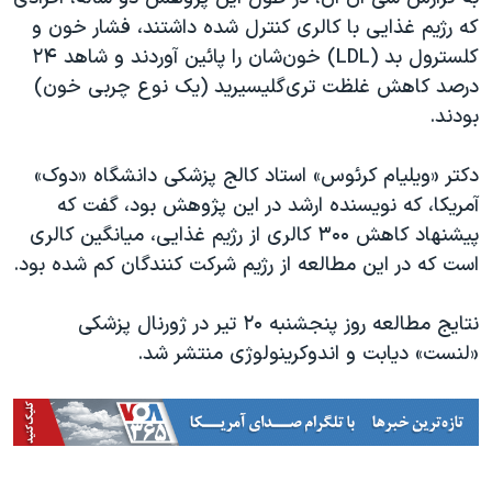
اسرائیل در جنگ
که رژیم غذایی با کالری کنترل شده داشتند، فشار خون و
نرگس محمدی برنده جایزه نوبل صلح
کلسترول بد (LDL) خون‌شان را پائین آوردند و شاهد ۲۴
درصد کاهش غلظت تری‌گلیسیرید (یک نوع چربی خون)
همایش محافظه‌کاران آمریکا «سی‌پک»
بودند.
صفحه‌های ویژه
سفر پرزیدنت ترامپ به چین
دکتر «ویلیام کرئوس» استاد کالج پزشکی دانشگاه «دوک»
آمریکا، که نویسنده ارشد در این پژوهش بود، گفت که
پیشنهاد کاهش ۳۰۰ کالری از رژیم غذایی، میانگین کالری
است که در این مطالعه از رژیم شرکت کنندگان کم شده بود.
نتایج مطالعه روز پنجشنبه ۲۰ تیر در ژورنال پزشکی
«لنست» دیابت و اندوکرینولوژی منتشر شد.