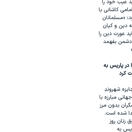
د عيب خود را
امامی کاشانی با
د: «مسلمانان
 دين و کيان
د عورت دين را
 دشمن بفهمد
ا در پاريس به
ت کرد
ايزه شهروندِ
جهانی مبارزه با
گران بدون مرز
دا شده است.
ق زنان روز
ريس به