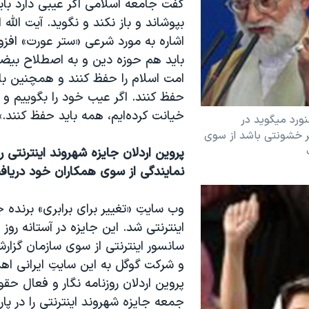
گفت جامعه اسلامی اگر عيبی دارد باي
بپوشاند و باز نکند و نگويد. آيت الله 
اشاره به مورد شرعی «ستر عورت» افزو
بايد هم حوزه دين و به اصطلاح بيضه
امت اسلام را حفظ کنند و همچنين باي
حفظ کنند. اگر عيب خود را بگوييم و
خيانت کرده‌ايم، همه بايد حفظ کنند.»
نورد ميگويد در
ر خشونتی باشد از سوی
پروين اردلان جايزه شهروند اينترنتی ر
نمايندگی از سوی همکاران خود درياف
وب سايتِ «تغيير برای برابری» برنده ج
اينترنتی شد. اين جايزه در آستانه روز 
سانسور اينترنتی از سوی سازمان گزارش
و شرکت گوگل به اين سايتِ ايرانی اه
پروين اردلان روزنامه نگار و فعال حقو
جمعه جايزه شهروند اينترنتی را در پا