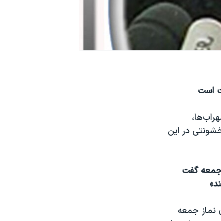
ت است
راب‌ها،
 خشونتی در اين
 جمعه گفت
د»
 نماز جمعه