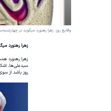
نرگس محمدی برنده جایزه نوبل صلح
همایش محافظه‌کاران آمریکا «سی‌پک»
صفحه‌های ویژه
وقايع روز: زهرا رهنورد ميگويد در چهارشنبه
سفر پرزیدنت ترامپ به چین
زهرا رهنورد مي
زهرا رهنورد همس
سيدعلی‌ها، اشکا
روز باشد از سو