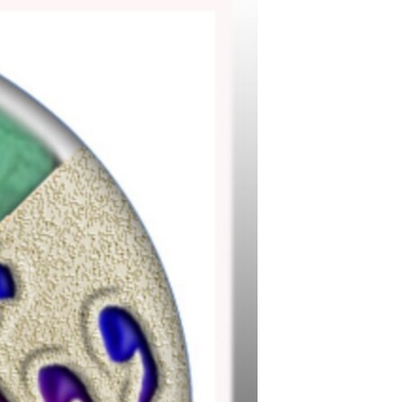
مستندها
فرهنگ و زندگی
حقوق شهروندی
انتخابات ریاست جمهوری آمریکا ۲۰۲۴
اقتصادی
حمله جمهوری اسلامی به اسرائیل
رمز مهسا
علم و فناوری
اسرائیل در جنگ
ورزش زنان در ایران
گالری عکس
اعتراضات زن، زندگی، آزادی
آرشیو پخش زنده
مجموعه مستندهای دادخواهی
تریبونال مردمی آبان ۹۸
دادگاه حمید نوری
چهل سال گروگان‌گیری
قانون شفافیت دارائی کادر رهبری ایران
اعتراضات مردمی آبان ۹۸
اسرائیل در جنگ