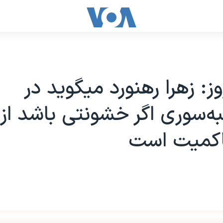
ز: زهرا رهنورد ميگويد در
ه‌سوری اگر خشونتی باشد از
کميت است