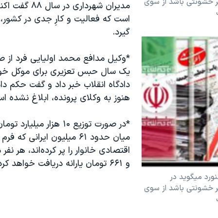
ر خشونتی باشد از سوی
است که فعاليت و کارِ جدی در کشور
گيرد.
*وکيل مدافع محمد اوليايی فرد از ص
يک سال حبس تعزيری برای موکل خو
دادگاه انقلاب خبر داد و گفت حکم دا
هنوز به وکلای پرونده، ابلاغ نشده ا
*در صورت توزيع ۱۰ هزار ميليار
ميان حدود ۶۱ ميليون ايرانی که 
و ۶۶۱ تومان يارانه دريافت خواهد کرد.
نورد ميگويد در
ر خشونتی باشد از سوی