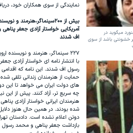
نمايندگی از سوی همکاران خود، درياف
بيش از ۲۰۰سينماگر،هنرمند و نويس
آمريکايی خواستار آزادی جعفر پناهی
نورد ميگويد در
اف شدند
ر خشونتی باشد از سوی
۲۲۷ سينماگر، هنرمند و نويسنده ارو
با انتشار نامه ای خواستار آزادی جعف
رسول اف شدند. اين نامه که اقدامی ک
حمايت از هنرمندان زندانی تلقی شده 
های دولت ايران می خواهد تا اين دو 
چه سريع تر، آزاد کنند. پيش از اين ني
هنرمندان ايرانی خواستار آزادی پناهی
شده بودند. در همين حال هنوز دلايل
دوتن اعلام نشده است. دادستان تهرا
بازداشت جعفر پناهی و محمد رسول ا