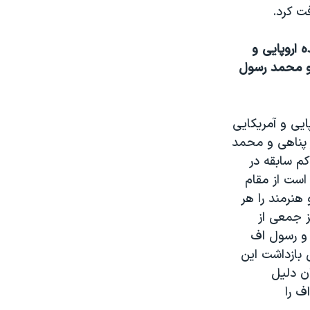
ت کرد.
نده اروپايی و
 و محمد رسول
پايی و آمريکايی
ر پناهی و محمد
م سابقه در
است از مقام
هنرمند را هر
ز جمعی از
 و رسول اف
 بازداشت اين
ن دليل
ف را