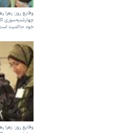
وقايع روز: زهرا ره
چهارشنبه‌سوری اگ
خود حاکميت است
وقايع روز: زهرا ره