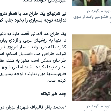
غيرسياسی خوانده است.
نورد ميگويد در
تی شرتهای يک طراح مد با شعار «ترو
ر خشونتی باشد از سوی
ندارند» توجه بسياری را بخود جلب ک
يک طراح مد آلمانی قصد دارد به دنيا
نه تنها به ارزشهای غربی و آزادی بيان
گذارد بلکه می تواند بسيار امروزی نيز 
شرکت طراحی مد، «استايل اسلام» اس
طراحان ممکن است هنوز به هفته ها
مد راه پيدا نکرده باشند اما تی شرتهای
«تروريستها دين ندارند» توجه بسياری
کرده است.
چند خبر کوتاه
نورد ميگويد در
*محمد باقر قاليباف شهردار تهران د