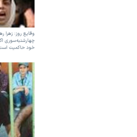
وقايع روز: زهرا ره
چهارشنبه‌سوری اگ
خود حاکميت است