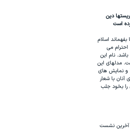
ريستها دين
رده است
 بفهماند اسلام
 احترام می
باشد. نام اين
ت. مدلهای اين
 و نمايش های
 آنان با شعار
 را بخود جلب
ر آخرين نشست