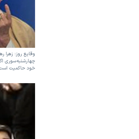
وقايع روز: زهرا ره
چهارشنبه‌سوری اگ
خود حاکميت است