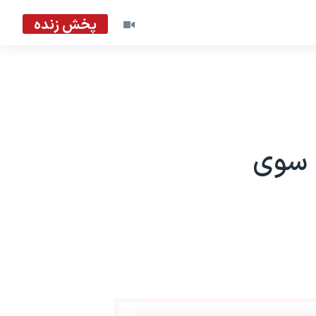
پخش زنده
 سوی