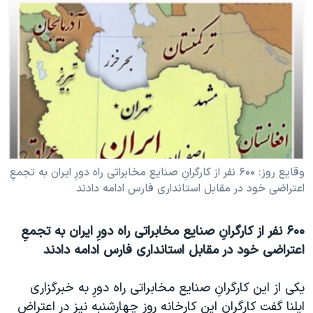
دنبال کنید
مستندها
فرهنگ و زندگی
حقوق شهروندی
انتخابات ریاست جمهوری آمریکا ۲۰۲۴
اقتصادی
حمله جمهوری اسلامی به اسرائیل
رمز مهسا
علم و فناوری
زبانهای مختلف
اسرائیل در جنگ
ورزش زنان در ایران
گالری عکس
اعتراضات زن، زندگی، آزادی
آرشیو پخش زنده
مجموعه مستندهای دادخواهی
وقايع روز: ۶۰۰ نفر از کارگرانِ صنايع مخابراتی راه دورِ ايران به تجمعِ
اعتراضی خود در مقابل استانداری فارس ادامه دادند
تریبونال مردمی آبان ۹۸
دادگاه حمید نوری
۶۰۰ نفر از کارگرانِ صنايع مخابراتی راه دورِ ايران به تجمعِ
چهل سال گروگان‌گیری
اعتراضی خود در مقابل استانداری فارس ادامه دادند
قانون شفافیت دارائی کادر رهبری ایران
يکی از اين کارگرانِ صنايع مخابراتی راه دورِ به خبرگزاری
اعتراضات مردمی آبان ۹۸
ايلنا گفت کارگران اين کارخانه روز چهارشنبه نيز در اعتراض