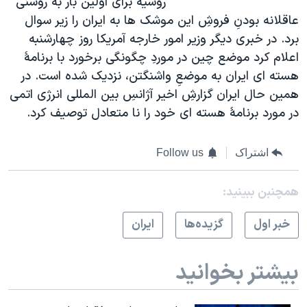
روسيه برای اولين بار به روشنی
عاقلانه بودنِ فروشِ اين موشک ها به ايران را زير سوال
برد. در خبری ديگر وزير امور خارجه آمريکا روز چهارشنبه
اعلام کرد موضع چين در موردِ چگونگی برخورد با برنامۀ
هسته ای ايران به موضعِ واشنگتن، نزديک شده است. در
همين حال ايران گزارشِ اخير آژانسِ بين المللی انرژی اتمی
در مورد برنامۀ هسته ای خود را نا متعادل توصيف کرد.
اشتراک
Follow us
همچنبن ببینید:
خبر اول
گزيده‌ها
ايران
بیشتر بخوانید