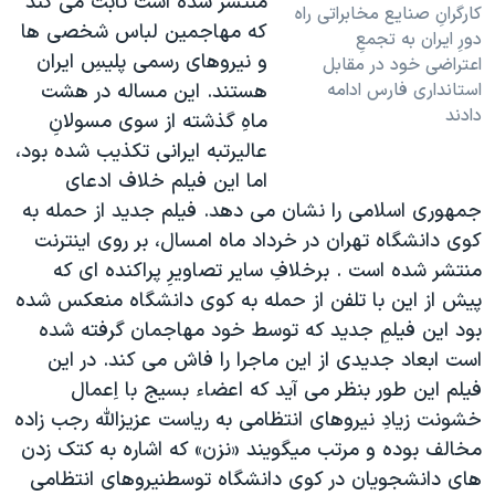
منتشر شده است ثابت می کند
کارگرانِ صنايع مخابراتی راه
که مهاجمين لباس شخصی ها
دورِ ايران به تجمعِ
و نيروهای رسمی پليسِ ايران
اعتراضی خود در مقابل
استانداری فارس ادامه
هستند. اين مساله در هشت
دادند
ماهِ گذشته از سوی مسولانِ
عاليرتبه ايرانی تکذيب شده بود،
اما اين فيلم خلاف ادعای
جمهوری اسلامی را نشان می دهد. فيلم جديد از حمله به
کوی دانشگاه تهران در خرداد ماه امسال، بر روی اينترنت
منتشر شده است . برخلافِ ساير تصاويرِ پراکنده ای که
پيش از اين با تلفن از حمله به کوی دانشگاه منعکس شده
بود اين فيلمِ جديد که توسط خود مهاجمان گرفته شده
است ابعاد جديدی از اين ماجرا را فاش می کند. در اين
فيلم اين طور بنظر می آيد که اعضاء بسيج با اِعمال
خشونت زيادِ نيروهای انتظامی به رياست عزيزالله رجب زاده
مخالف بوده و مرتب میگويند «نزن» که اشاره به کتک زدن
های دانشجويان در کوی دانشگاه توسطنيروهای انتظامی