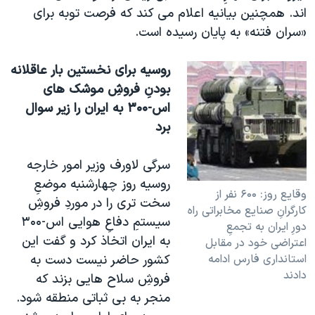
اند. همچنين بيانيه اعلام می کند که فرصت توبه برای
«سران فتنه» به پايان رسيده است.
روسيه برای نخستين بار عاقلانه
بودنِ فروشِ موشک های
اس-۳۰۰ به ايران را زير سوال
برد
سرگی لاورف وزير امور خارجه
روسيه روز چهارشنبه موضعِ
وقايع روز: ۶۰۰ نفر از
سخت تری را در موردِ فروشِ
کارگرانِ صنايع مخابراتی راه
سيستمِ دفاعِ هوايی اس-۳۰۰
دورِ ايران به تجمعِ
به ايران اتخاذ کرد و گفت اين
اعتراضی خود در مقابل
استانداری فارس ادامه
کشور حاضر نيست دست به
دادند
فروشِ سلاح هايی بزند که
منجر به بی ثباتی منطقه شود.