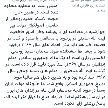
استانداری فارس ادامه
امنيتی است، به محاربه محکوم
دادند
شده است. در همين حال
حجت الاسلام حميد روحانی از
حاميان اصولگرای دولت روز
چهارشنبه در مصاحبه ای با روزنامه وطن امروز قاطعيت
آيـت الله خمينی در برخورد با مخالفان را ستود و گفت در
«فتنه» اخير هم بايد مثل اعدام های سال ۱۳۶۷ برخورد
شود تا ريشه ها خشکانده شود. سخنان حميد روحانی
نخستين باری است که يک مقام جمهوری اسلامی اعدام
زندانيان در سال ۱۳۶۷را علناً مورد تأييد قرار داده است. در
گذشته آيت الله منتظری از اعدام های دسته جمعی سال
۱۳۶۷ نقد کرده بود و به همين دليل هم سالها مورد
توبيخ جمهوری اسلامی واقع شد، اما هيچگاه دولت ايران
رسماً در مورد آنچه مخالفان قتل عام در زندان های ايران
در آن سال هنگام امضاء قرارداد صلح با عراق ذگر کرده اند،
پاسخ روشنی ارايه نکرده است.