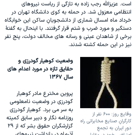
است. عزيزالله رجب زاده به تازگی از رياست نيروهای
انتظامی معزول شد. در حمله به کوی دانشگاه تهران در
خرداد ماه امسال شماری از دانشجويانِ ساکن اين خوابگاه
دستگير و مورد ضرب و شتم قرار گرفتند. با اينحال به گفتۀ
برخی از شاهدان عينی و رسانه های مخالف دولت، پنج نفر
نيز در اين حمله کشته شدند.
وضعيت کوهيار گودرزی و
حقايق تازه در مورد اعدام های
سال ۱۳۶۷
پروين مخترع مادر کوهيار
گودرزی در وضعيت نامعلومی
به سر می برد. کوهيار گودرزی
وقايع روز: ۶۰۰ نفر از
روزنامه نگار و دبير سابق کميته
کارگرانِ صنايع مخابراتی راه
گزارشگران حقوق بشر که از ۲۹
دورِ ايران به تجمعِ
آذرماه در بازداشتِ نيروهای
اعتراضی خود در مقابل