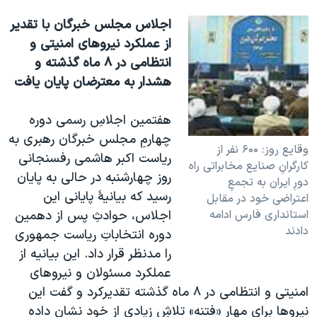
اجلاس مجلس خبرگان با تقدير
از عملکرد نيروهای امنيتی و
انتظامی در ۸ ماه گذشته و
هشدار به معترضان پايان يافت
هفتمين اجلاسِ رسمی دوره
چهارمِ مجلس خبرگان رهبری به
وقايع روز: ۶۰۰ نفر از
رياست اکبر هاشمی رفسنجانی
کارگرانِ صنايع مخابراتی راه
روز چهارشنبه در حالی به پايان
دورِ ايران به تجمعِ
رسيد که بيانيۀ پايانی اين
اعتراضی خود در مقابل
استانداری فارس ادامه
اجلاس، حوادثِ پس از دهمين
دادند
دوره انتخاباتِ رياست جمهوری
را مدنظر قرار داد. اين بيانيه از
عملکرد مسئولان و نيروهای
امنيتی و انتظامی در ۸ ماه گذشته تقديرکرد و گفت اين
نيروها برای مهارِ «فتنه» تلاشِ زيادی از خود نشان داده