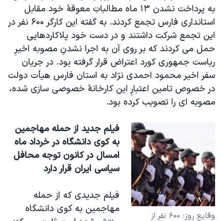
اسرائیل در جنگ
به پرداخت نشدن ۱۳ ماه مطالباتِ معوقۀ خود مقابل
نرگس محمدی برنده جایزه نوبل صلح
استانداری فارس تجمع کردند. به گفته اين کارگر ۶۰۰ نفر در
اين تجمع شرکت داشتند و در دست خود پلاکاردهايی
همایش محافظه‌کاران آمریکا «سی‌پک»
حمل می کردند که بر روی آن به اجرا نشدنِ مصوبه اخيرِ
صفحه‌های ویژه
رياست جمهوری کورد اعتراض قرار گرفته بود. در جريان
سفر پرزیدنت ترامپ به چین
سفر اخير محمود احمدی نژاد به استان فارس هيأت دولت
در خصوص تامين اعتبارِ اين کارخانۀ خصوصی سازی شده،
مصوبه ای را تصويب کرده بود.
فيلم جديد از حمله مهاجمين
به کوی دانشگاه در خرداد ماه
امسال در کانون توجه محافل
سياسی ايران قرار دارد
فيلم جديدی که از حمله
مهاجمين به کوی دانشگاه
وقايع روز: ۶۰۰ نفر از