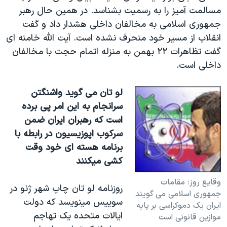
اسرائیل در جنگ
مسالمت آميز را به رسميت بشناسد. در همين حال رهبر
نرگس محمدی برنده جایزه نوبل صلح
جمهوری اسلامی به مخالفان داخلی هشدار داد و گفت
انقلاب از مسير خود منحرف نشده است. آيت الله خامنه ای
همایش محافظه‌کاران آمریکا «سی‌پک»
گفت تظاهرات ۲۲ بهمن به منزله اتمام حجت با مخالفان
صفحه‌های ویژه
داخلی است.
سفر پرزیدنت ترامپ به چین
لو تان می گويد واشنگتن
سرانجام به اين امر پی برده
است که رهبران ايران ضمن
سرکوب اپوزيسيون در رابطه با
برنامه هسته ای خود وقت
کشی ميکنند
وقايع روز: مقامات
روزنامه لو تان چاپ شهر ژنو در
جمهوری اسلامی می گويند
سوييس مينويسد که دولت
ايران يک دموکراسی بر پايه
ايالات متحده يک تهاجم
موازين قانونی است