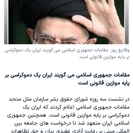
دنبال کنید
مستندها
فرهنگ و زندگی
حقوق شهروندی
انتخابات ریاست جمهوری آمریکا ۲۰۲۴
اقتصادی
حمله جمهوری اسلامی به اسرائیل
رمز مهسا
علم و فناوری
زبانهای مختلف
اسرائیل در جنگ
ورزش زنان در ایران
وقايع روز: مقامات جمهوری اسلامی می گويند ايران يک دموکراسی
بر پايه موازين قانونی است
گالری عکس
اعتراضات زن، زندگی، آزادی
آرشیو پخش زنده
مجموعه مستندهای دادخواهی
مقامات جمهوری اسلامی می گويند ايران يک دموکراسی بر
تریبونال مردمی آبان ۹۸
پايه موازين قانونی است
دادگاه حمید نوری
در نشست سه روزه شورای حقوق بشر سازمان ملل متحد
چهل سال گروگان‌گیری
مقامات جمهوری اسلامی اعلام کردند که ايران يک
قانون شفافیت دارائی کادر رهبری ایران
دموکراسی بر پايه موازين قانونی است. همچنين جمهوری
اسلامی ايران متعهد شد تا درخواست های جامعه بين
اعتراضات مردمی آبان ۹۸
المللی مبنی بر رعايت آزادی عقيده، بيان و حق تظاهراتِ