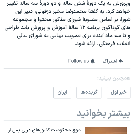
وپرورش به يک دورۀ شش ساله و دو دورۀ سه ساله تغيير
خواهد کرد. به گفتۀ محمدرضا مخبر دزفولی، دبير اين
شورا، بر اساس مصوبۀ شورای مذکور محتوا و مجموعه
های گوناگون برنامه ۱۲ سالۀ آموزش و پرورش بايد طراحی
و تا سه ماهِ آينده برای تصويب نهايی به شورای عالی
انقلاب فرهنگی، ارائه شود.
اشتراک
Follow us
همچنبن ببینید:
خبر اول
گزيده‌ها
ايران
بیشتر بخوانید
موج محکومیت کشورهای عربی پس از