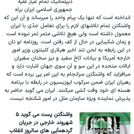
ديپلماتيک تمام عيار عليه
جمهوری اسلامی ايران براه
انداخته است که تنها يک پيام واحد را ميرساند و آن اين که
واشنگتن تمام تلاشهای لازم را برای تعامل جدّی با ايران
معمول داشته است ولی هيچ تلاشی مثمر ثمر نبوده است
و زمان شکيبايی در حال از کف رفتن است. روزنامه لو تان
در اين رابطه به لحن تند اخير هيلاری کلينتون وزير امور
خارجه آمريکا و بيانات کاخ سفيد و نيز سخنان سفيران
ايالات متحده در اين سو و آن سوی جهان اشارت دارد و
ميافزايد که واشنگتن سرانجام به اين امر پی برده است که
رهبران ايران ضمن سرکوب اپوزيسيون در رابطه با برنامه
هسته ای خود وقت کشی ميکنند. ايران می گويد حاضر به
پذيرش نماينده ويژه سازمان ملل در امور شکنجه نيست.
واشنگتن پست می گويد ۵
شهروند خارجی در جريان
گردهمآيی های سالروز انقلاب