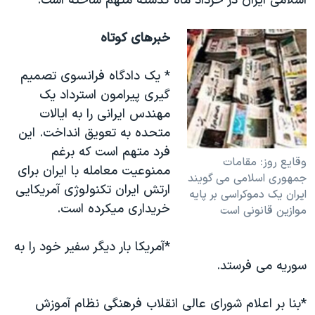
اسلامی ايران در خرداد ماه گذشته متهم ساخته است.
خبرهای کوتاه
* يک دادگاه فرانسوی تصميم
گيری پيرامون استرداد يک
مهندس ايرانی را به ايالات
متحده به تعويق انداخت. اين
فرد متهم است که برغم
وقايع روز: مقامات
ممنوعيت معامله با ايران برای
جمهوری اسلامی می گويند
ارتش ايران تکنولوژی آمريکايی
ايران يک دموکراسی بر پايه
خريداری ميکرده است.
موازين قانونی است
*آمريکا بار ديگر سفير خود را به
سوريه می فرستد.
*بنا بر اعلام شورای عالی انقلاب فرهنگی نظام آموزش