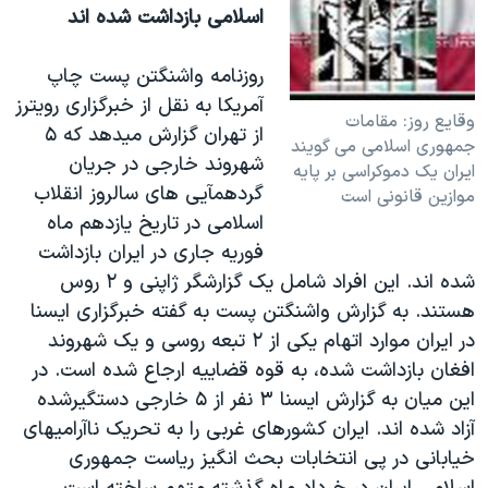
اسلامی بازداشت شده اند
روزنامه واشنگتن پست چاپ
آمريکا به نقل از خبرگزاری رويترز
وقايع روز: مقامات
از تهران گزارش ميدهد که ۵
جمهوری اسلامی می گويند
شهروند خارجی در جريان
ايران يک دموکراسی بر پايه
گردهمآيی های سالروز انقلاب
موازين قانونی است
اسلامی در تاريخ يازدهم ماه
فوريه جاری در ايران بازداشت
شده اند. اين افراد شامل يک گزارشگر ژاپنی و ۲ روس
هستند. به گزارش واشنگتن پست به گفته خبرگزاری ايسنا
در ايران موارد اتهام يکی از ۲ تبعه روسی و يک شهروند
افغان بازداشت شده، به قوه قضاييه ارجاع شده است. در
اين ميان به گزارش ايسنا ۳ نفر از ۵ خارجی دستگيرشده
آزاد شده اند. ايران کشورهای غربی را به تحريک ناآراميهای
خيابانی در پی انتخابات بحث انگيز رياست جمهوری