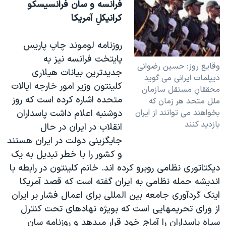
فرانسه و سان فرانسيسکو
کرانيکلِ آمريکا
روزنامه لوموند چاپ پاريس
پايتخت فرانسه نيز به
وقايع روز: حسين رضوانی
جديدترين بيانات هيلاری
ديپلمات ايرانی می گويد
کلينتون وزير امور خارجه ايالات
محققانِ مستقل سازمان
متحده اشاره کرده است که روز
ملل متحد هر زمان که
بخواهند می توانند از ايران
دوشنبه اعلام داشت پاسداران
بازديد کنند
انقلاب در ايران در حال
جايگزينی دولت در ايران هستند
و کشور را با خطر تبديل به يک
ديکتاتوری نظامی روبرو کرده اند. خانم کلينتون در رابطه با
انديشه حمله نظامی به ايران گفته است که قصد آمريکا
اينک گردآوری جامعه بين المللی برای اعمال فشار بر ايران
از ورای تحريمهايی است که بويژه نهادهای تحت کنترل
سپاه پاسداران را آماج خود قرار ميدهد و روزنامه سان