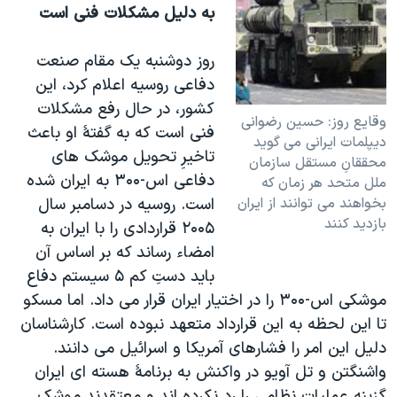
به دليل مشکلات فنی است
روز دوشنبه يک مقام صنعت
دفاعی روسيه اعلام کرد، اين
کشور، در حال رفع مشکلات
وقايع روز: حسين رضوانی
فنی است که به گفتۀ او باعث
ديپلمات ايرانی می گويد
تاخيرِ تحويل موشک های
محققانِ مستقل سازمان
دفاعی اس-۳۰۰ به ايران شده
ملل متحد هر زمان که
بخواهند می توانند از ايران
است. روسيه در دسامبر سال
بازديد کنند
۲۰۰۵ قراردادی را با ايران به
امضاء رساند که بر اساس آن
بايد دستِ کم ۵ سيستم دفاع
موشکی اس-۳۰۰ را در اختيار ايران قرار می داد. اما مسکو
تا اين لحظه به اين قرارداد متعهد نبوده است. کارشناسان
دليل اين امر را فشارهای آمريکا و اسرائيل می دانند.
واشنگتن و تل آويو در واکنش به برنامۀ هسته ای ايران
گزينه عمليات نظامی را رد نکرده اند و معتقدند موشک