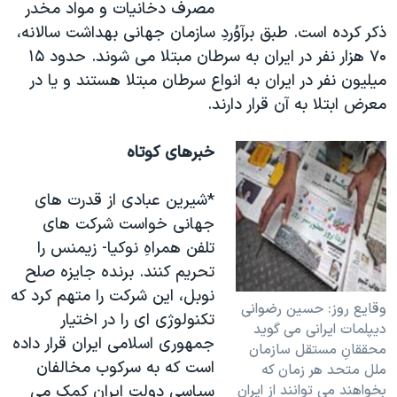
مصرف دخانيات و مواد مخدر
ذکر کرده است. طبق برآوُردِ سازمان جهانی بهداشت سالانه،
۷۰ هزار نفر در ايران به سرطان مبتلا می شوند. حدود ۱۵
ميليون نفر در ايران به انواع سرطان مبتلا هستند و يا در
معرض ابتلا به آن قرار دارند.
خبرهای کوتاه
*شيرين عبادی از قدرت های
جهانی خواست شرکت های
تلفن همراهِ نوکيا- زيمنس را
تحريم کنند. برنده جايزه صلح
نوبل، اين شرکت را متهم کرد که
وقايع روز: حسين رضوانی
تکنولوژی ای را در اختيار
ديپلمات ايرانی می گويد
جمهوری اسلامی ايران قرار داده
محققانِ مستقل سازمان
است که به سرکوب مخالفان
ملل متحد هر زمان که
بخواهند می توانند از ايران
سياسی دولت ايران کمک می