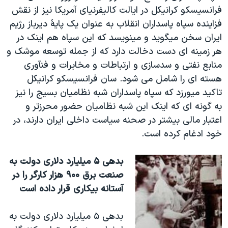
فرانسيسکو کرانيکل در ايالت کاليفرنيای آمريکا نيز از نقش
فزاينده سپاه پاسداران انقلاب به عنوان يک پايۀ ديرباز رژيم
ايران سخن ميگويد و مينويسد که اين سپاه هم اينک در
هر زمينه ای دست دخالت دارد که از جمله توسعه موشک و
منابع نفتی و سدسازی و ارتباطات و مخابرات و فنآوری
هسته ای را شامل می شود. سان فرانسيسکو کرانيکل
تاکيد ميورزد که سپاه پاسداران شبه نظاميان بسيج را نيز
به گونه ای که اينک اين شبه نظاميان حضور محرزتر و
اعتبار مالی بيشتر در صحنه سياست داخلی ايران دارند، در
خود ادغام کرده است.
بدهی ۵ ميليارد دلاری دولت به
صنعت برق ۹۰۰ هزار کارگر را در
آستانه بيکاری قرار داده است
بدهی ۵ ميليارد دلاری دولت به