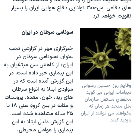
های دفاعی اس-۳۰۰ توانايی دفاع هوايی ايران را بسيار
تقويت خواهد کرد.
سونامی سرطان در ايران
خبرگزاری مهر در گزارشی تحت
عنوان «سونامی سرطان در
ايران» از کاهش سن مبتلايان به
اين بيماری خبر داده است. در
اين گزارش آمده است که در
وقايع روز: حسين رضوانی
مواردی ابتلا به انواع سرطان
ديپلمات ايرانی می گويد
های ريه، خون، معده، پروستات
محققانِ مستقل سازمان
و مثانه در بين گروهِ سنی ۱۸ تا
ملل متحد هر زمان که
بخواهند می توانند از ايران
۲۵ ساله مشاهده شده است.
بازديد کنند
اين گزارش دليل ابتلا به اين
بيماری را عوامل محيطی،