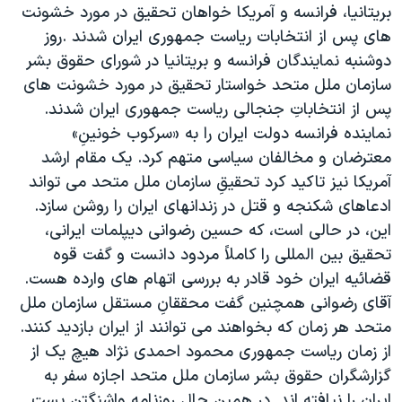
اسرائیل در جنگ
بريتانيا، فرانسه و آمريکا خواهان تحقيق در مورد خشونت
های پس از انتخابات رياست جمهوری ايران شدند .روز
نرگس محمدی برنده جایزه نوبل صلح
دوشنبه نمايندگان فرانسه و بريتانيا در شورای حقوق بشر
همایش محافظه‌کاران آمریکا «سی‌پک»
سازمان ملل متحد خواستار تحقيق در مورد خشونت های
صفحه‌های ویژه
پس از انتخاباتِ جنجالی رياست جمهوری ايران شدند.
نماينده فرانسه دولت ايران را به «سرکوب خونينِ»
سفر پرزیدنت ترامپ به چین
معترضان و مخالفان سياسی متهم کرد. يک مقام ارشد
آمريکا نيز تاکيد کرد تحقيقِ سازمان ملل متحد می تواند
ادعاهای شکنجه و قتل در زندانهای ايران را روشن سازد.
اين، در حالی است، که حسين رضوانی ديپلمات ايرانی،
تحقيق بين المللی را کاملاً مردود دانست و گفت قوه
قضائيه ايران خود قادر به بررسی اتهام های وارده هست.
آقای رضوانی همچنين گفت محققانِ مستقل سازمان ملل
متحد هر زمان که بخواهند می توانند از ايران بازديد کنند.
از زمان رياست جمهوری محمود احمدی نژاد هيچ يک از
گزارشگران حقوق بشر سازمان ملل متحد اجازه سفر به
ايران را نيافته اند. در همين حال روزنامه واشنگتن پست