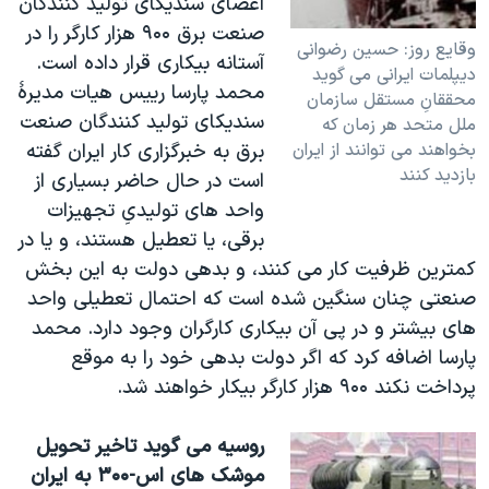
اعضای سنديکای توليد کنندگان
صنعت برق ۹۰۰ هزار کارگر را در
وقايع روز: حسين رضوانی
آستانه بيکاری قرار داده است.
ديپلمات ايرانی می گويد
محمد پارسا رييس هيات مديرۀ
محققانِ مستقل سازمان
سنديکای توليد کنندگان صنعت
ملل متحد هر زمان که
بخواهند می توانند از ايران
برق به خبرگزاری کار ايران گفته
بازديد کنند
است در حال حاضر بسياری از
واحد های توليدیِ تجهيزات
برقی، يا تعطيل هستند، و يا در
کمترين ظرفيت کار می کنند، و بدهی دولت به اين بخش
صنعتی چنان سنگين شده است که احتمال تعطيلی واحد
های بيشتر و در پی آن بيکاری کارگران وجود دارد. محمد
پارسا اضافه کرد که اگر دولت بدهی خود را به موقع
پرداخت نکند ۹۰۰ هزار کارگر بيکار خواهند شد.
روسيه می گويد تاخير تحويل
موشک های اس-۳۰۰ به ايران