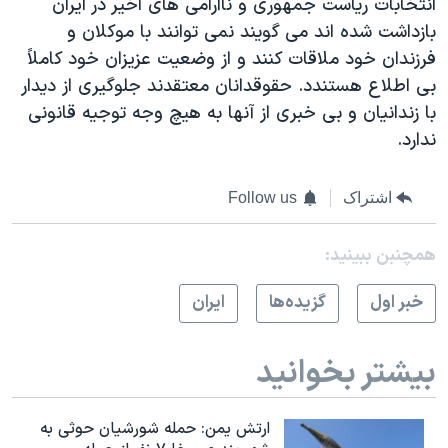
انتخابات رياست جمهوری و ناآرامی های اخير در ايران
بازداشت شده اند می گويند نمی توانند با موکلان و
فرزندان خود ملاقات کنند و از وضعيت عزيزان خود کاملاً
بی اطلاع هستندد. حقوقدانان معتقدند جلوگيری از ديدار
با زندانيان و بی خبری از آنها به هيچ وجه توجيه قانونی
ندارد.
اشتراک
Follow us
همچنبن ببینید:
خبر اول
گزيده‌ها
ايران
بیشتر بخوانید
ارتش یمن: حمله شورشیان حوثی به