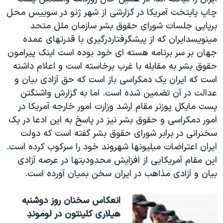
چاپ پايتخت آمريکا در گزارشی از شهر ژنو در سوييس محل
برپايی جلسات شورای حقوق بشر سازمان ملل متحد
مينويسدايران که از پيشگرفتاردرگيری با قدرتهای عمده
جهان بر سر برنامه هسته ای خود بوده است اينک پيرامون
حقوق بشر به مقابله با غرب برخاسته است و اعلام داشته
است که ايران يک دمکراسی باز است که حق آزادی بيان و
عدالت در آن تضمين شده است. اما به گزارش واشنگتن
پست مايکل پوزنر مقام ارشد وزارت امور خارجه آمريکا در
امور دمکراسی و حقوق بشر نيز در پاسخ به اين ادعا در يک
سخنرانی در برابر شورای حقوق بشر گفته است که دولت
ايران اعتراضات ميليونها شهروند خود را سرکوب کرده است.
اين مقام آمريکايی از افزايش محدوديتها در عرصه آزادی
بيان و آزادی مذاهب در ايران سخن بميان آورده است.
انعکاس سخنان روز دوشنبه
هيلاری کلينتون در لوموندِ