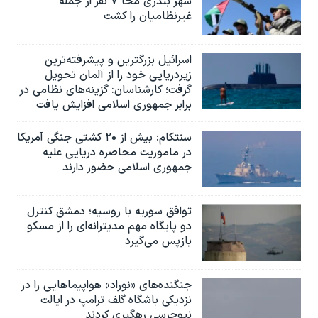
شهر بندری مخا ۷ نفر از جمله
غیرنظامیان را کشت
اسرائيل بزرگترین و پیشرفته‌ترین
زیردریایی خود را از آلمان تحویل
گرفت؛ کارشناسان: گزینه‌های نظامی در
برابر جمهوری اسلامی افزایش یافت
سنتکام: بیش از ۲۰ کشتی جنگی آمریکا
در ماموریت محاصره دریایی علیه
جمهوری اسلامی حضور دارند
توافق سوریه با روسیه؛ دمشق کنترل
دو پایگاه مهم مدیترانه‌ای را از مسکو
بازپس می‌گیرد
جنگنده‌های «نوراد» هواپیماهایی را در
نزدیکی باشگاه گلف ترامپ در ایالت
نیوجرسی رهگیری کردند