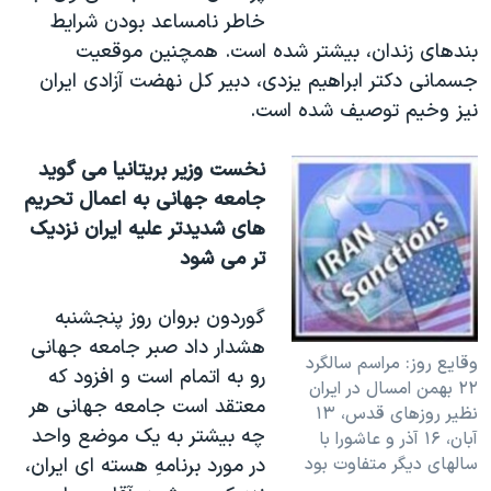
خاطر نامساعد بودن شرايط
بندهای زندان، بيشتر شده است. همچنين موقعيت
جسمانی دكتر ابراهيم يزدی، دبير كل نهضت آزادی ايران
نيز وخيم توصيف شده است.
نخست وزير بريتانيا می گويد
جامعه جهانی به اعمال تحريم
های شديدتر عليه ايران نزديک
تر می شود
گوردون بروان روز پنجشنبه
هشدار داد صبر جامعه جهانی
وقايع روز: مراسم سالگرد
رو به اتمام است و افزود که
۲۲ بهمن امسال در ايران
معتقد است جامعه جهانی هر
نظير روزهای قدس، ۱۳
چه بيشتر به يک موضع واحد
آبان، ۱۶ آذر و عاشورا با
سالهای ديگر متفاوت بود
در مورد برنامهِ هسته ای ايران،