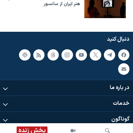
هنر ایران از سانسور
دنبال کنید
در باره ما
خدمات
گوناگون
پخش زنده