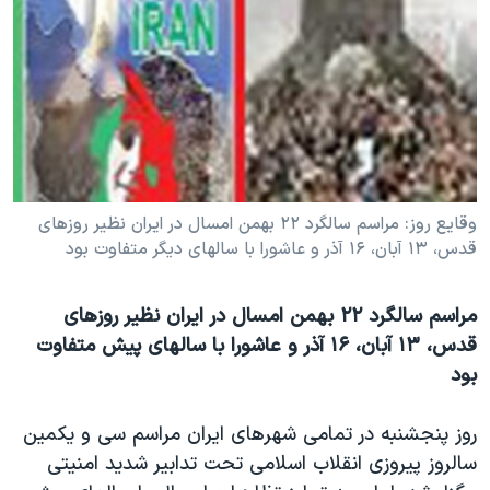
دنبال کنید
مستندها
فرهنگ و زندگی
حقوق شهروندی
انتخابات ریاست جمهوری آمریکا ۲۰۲۴
اقتصادی
حمله جمهوری اسلامی به اسرائیل
رمز مهسا
علم و فناوری
زبانهای مختلف
اسرائیل در جنگ
ورزش زنان در ایران
گالری عکس
اعتراضات زن، زندگی، آزادی
وقايع روز: مراسم سالگرد ۲۲ بهمن امسال در ايران نظير روزهای
قدس، ۱۳ آبان، ۱۶ آذر و عاشورا با سالهای ديگر متفاوت بود
آرشیو پخش زنده
مجموعه مستندهای دادخواهی
تریبونال مردمی آبان ۹۸
مراسم سالگرد ۲۲ بهمن امسال در ايران نظير روزهای
دادگاه حمید نوری
قدس، ۱۳ آبان، ۱۶ آذر و عاشورا با سالهای پيش متفاوت
بود
چهل سال گروگان‌گیری
قانون شفافیت دارائی کادر رهبری ایران
روز پنجشنبه در تمامی شهرهای ايران مراسم سی و يکمين
اعتراضات مردمی آبان ۹۸
سالروز پيروزی انقلاب اسلامی تحت تدابير شديد امنيتی