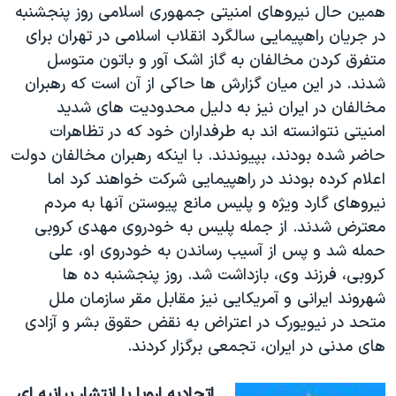
همين حال نيروهای امنيتی جمهوری اسلامی روز پنجشنبه
در جريان راهپيمايی سالگرد انقلاب اسلامی در تهران برای
متفرق کردن مخالفان به گاز اشک آور و باتون متوسل
شدند. در اين ميان گزارش ها حاکی از آن است که رهبران
مخالفان در ايران نيز به دليل محدوديت های شديد
امنيتی نتوانسته اند به طرفداران خود که در تظاهرات
حاضر شده بودند، بپيوندند. با اينکه رهبران مخالفان دولت
اعلام کرده بودند در راهپيمايی شرکت خواهند کرد اما
نيروهای گارد ويژه و پليس مانع پيوستن آنها به مردم
معترض شدند. از جمله پليس به خودروی مهدی کروبی
حمله شد و پس از آسيب رساندن به خودروی او، علی
کروبی، فرزند وی، بازداشت شد. روز پنجشنبه ده ها
شهروند ايرانی و آمريکايی نيز مقابل مقر سازمان ملل
متحد در نيويورک در اعتراض به نقض حقوق بشر و آزادی
های مدنی در ايران، تجمعی برگزار کردند.
اتحاديه اروپا با انتشار بيانيه ای