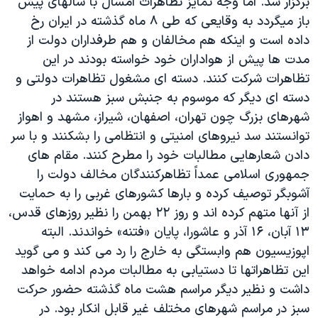
برگزار شد. اما وجه تمايز تظاهرات امسال با سالهای پيش
اسرائیل در جنگ
باز ميگردد به وقايعی که طی ۸ ماه گذشته در ايران رخ
نرگس محمدی برنده جایزه نوبل صلح
داده است و اينکه هم مخالفان و هم طرفداران دولت از
همایش محافظه‌کاران آمریکا «سی‌پک»
مدت ها پيش از هواداران خود خواسته بودند در اين
تظاهرات شرکت کنند. دسته ای مشغول تظاهرات دولتی و
صفحه‌های ویژه
دسته ای ديگر که موسوم به جنبش سبز هستند در
سفر پرزیدنت ترامپ به چین
شهرهای بزرگ چون تهران، اصفهان، شيراز، مشهد و اهواز
توانستند سد نيروهای امنيتی و انتظامی را بشکنند و با سر
دادن شعارهايی مطالبات خود را مطرح کنند. مقام های
جمهوری اسلامی عمداً تظاهرکنندگان مخالف دولت را
آشوبگر توصيف کرده و بارها کشورهای غربی را به حمايت
از آنها متهم کرده اند و روز ۲۲ بهمن را نظير روزهای قدس،
۱۳ آبان، ۱۶ آذر و عاشورا، پايان «فتنه» خواندند. البته
اپوزيسيون هم وابستگی به خارج را رد می کند و می گويد
اين تظاهراتها تا دستيابی به مطالبات مردم ادامه خواهد
داشت و نظير ديگر مراسم هشت ماه گذشته حضور حرکت
سبز در مراسم شهرهای مختلف غير قابل انکار بود. در