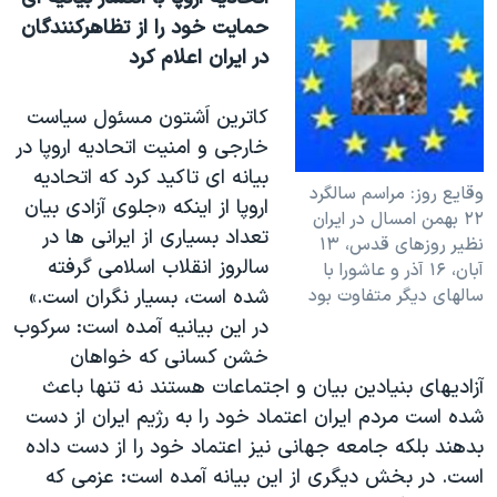
حمايت خود را از تظاهرکنندگان
در ايران اعلام کرد
کاترين اَشتون مسئول سياست
خارجی و امنيت اتحاديه اروپا در
بيانه ای تاکيد کرد که اتحاديه
وقايع روز: مراسم سالگرد
اروپا از اينکه «جلوی آزادی بيان
۲۲ بهمن امسال در ايران
تعداد بسياری از ايرانی ها در
نظير روزهای قدس، ۱۳
سالروز انقلاب اسلامی گرفته
آبان، ۱۶ آذر و عاشورا با
سالهای ديگر متفاوت بود
شده است، بسيار نگران است.»
در اين بيانيه آمده است: سرکوب
خشن کسانی که خواهان
آزاديهای بنيادين بيان و اجتماعات هستند نه تنها باعث
شده است مردم ايران اعتماد خود را به رژيم ايران از دست
بدهند بلکه جامعه جهانی نيز اعتماد خود را از دست داده
است. در بخش ديگری از اين بيانه آمده است: عزمی که