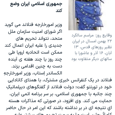
جمهوری اسلامی ايران وضع
کند
وزير امورخارجه فنلاند می گويد
اگر شورای امنيت سازمان ملل
وقايع روز: مراسم سالگرد
متحد، نتواند تحريم های
۲۲ بهمن امسال در ايران
جديدی را عليه ايران اعمال کند
نظير روزهای قدس، ۱۳
ممکن است اتحاديه اروپا طی
آبان، ۱۶ آذر و عاشورا با
سالهای ديگر متفاوت بود
چند روز يا چند هفته ی آينده
دست به چنين اقدامی بزند.
الکساندر اِستاب، وزير امورخارجهِ
فنلاند در يک کنفرانس خبری مشترک، با همتای کانادايی
خود در تورنتو گفت: دولت فنلاند از گفتگوهای ديپلماتيکِ
چند جانبه با جمهوری اسلامی، بر سر برنامه اتمی ايران،
حمايت می کند. وی افزود، در صورتی که مذاکرات هسته
اي نتيجه ای در بر نداشته باشند که اين امر در حال حاضر
کاملاً روشن است ما به سمت تحريم های بيشتر عليه