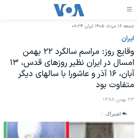
ینکهای
ابل
سترسی
جمعه ۱۶ مرداد ۱۴۰۵ ایران ۰۸:۲۴
خانه
هش
ايران
نسخه سبک وب‌سایت
ه
وقايع روز: مراسم سالگرد ۲۲ بهمن
حتوای
موضوع ها
امسال در ايران نظير روزهای قدس، ۱۳
صلی
برنامه های تلویزیونی
ایران
هش
آبان، ۱۶ آذر و عاشورا با سالهای ديگر
جدول برنامه ها
ه
آمریکا
متفاوت بود
فحه
صفحه‌های ویژه
جهان
صلی
فرکانس‌های صدای آمریکا
۲۳ بهمن ۱۳۸۸
ورزشی
جام جهانی ۲۰۲۶
هش
پخش رادیویی
ه
گزیده‌ها
عملیات خشم حماسی
اشتراک
ستجو
۲۵۰سالگی آمریکا
ویژه برنامه‌ها
یادگیری زبان انگلیسی
ویدیوها
بایگانی برنامه‌های تلویزیونی