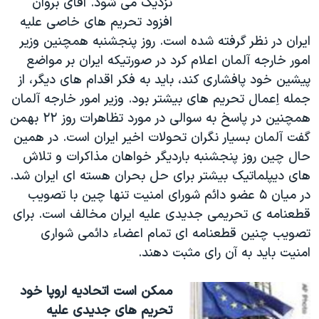
نزديک می شود. آقای بروان
افزود تحريم های خاصی عليه
ايران در نظر گرفته شده است. روز پنجشنبه همچنين وزير
امور خارجه آلمان اعلام کرد در صورتيکه ايران بر مواضع
پيشين خود پافشاری کند، بايد به فکر اقدام های ديگر، از
جمله اِعمال تحريم های بيشتر بود. وزير امور خارجه آلمان
همچنين در پاسخ به سوالی در مورد تظاهرات روز ۲۲ بهمن
گفت آلمان بسيار نگران تحولات اخير ايران است. در همين
حال چين روز پنجشنبه بارديگر خواهان مذاکرات و تلاش
های ديپلماتيک بيشتر برای حل بحران هسته ای ايران شد.
در ميان ۵ عضو دائم شورای امنيت تنها چين با تصويب
قطعنامه ی تحريمی جديدی عليه ايران مخالف است. برای
تصويب چنين قطعنامه ای تمام اعضاء دائمی شواری
امنيت بايد به آن رای مثبت دهند.
ممکن است اتحاديه اروپا خود
تحريم های جديدی عليه