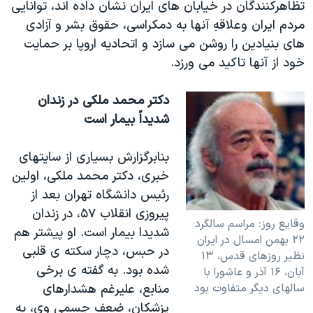
تظاهرکنندگان در خيابان های ايران نشان داده اند، توانايی
مردم ايران وعلاقهِ آنها به دمکراسی، حقوق بشر و آزادی
های بنيادين را روشن می سازد و اتحاديه اروپا بر حمايت
خود از آنها تاکيد می ورزد.
دکتر محمد ملکی در زندان
شديداً بيمار است
بنابرگزارش بسياری از سايتهای
خبری، دکتر محمد ملکی، اولين
رئيس دانشگاه تهران بعد از
پيروزی انقلاب ۵۷، در زندان
وقايع روز: مراسم سالگرد
شديدا بيمار است. او پيشتر هم
۲۲ بهمن امسال در ايران
در حبس، دچار سکته ی قلبی
نظير روزهای قدس، ۱۳
شده بود. به گفته ی برخی
آبان، ۱۶ آذر و عاشورا با
سالهای ديگر متفاوت بود
منابع، عليرغم هشدارهای
پزشکان، ضعف جسمی وی، به