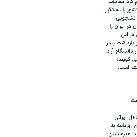
 کرد مقامات
 در سراسر کشور را دستگير
دانشجويی
ر ايران را
در اين
بازداشت بسر
انشگاهِ آزاد،
ی گويند،
ته است.
ست
لال ايرانی
 روزنامه به
ايد اميرحسين