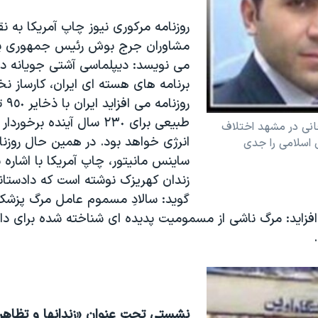
روزنامه مرکوری نيوز چاپ آمريکا به نق
مشاوران جرج بوش رئيس جمهوری پي
می نويسد: ديپلماسی آشتی جويانه در 
برنامه های هسته ای ايران، کارساز نخ
روزنام
طبيعی برای ٢٣٠ سال آينده برخو
انی در مشهد اختلاف
انرژی خواهد بود. در همين حال روزنا
اسلامی را جدی
ساينس مانيتور، چاپ آمريکا با اشاره
زندان کهريزک نوشته است که دادستان
گويد: سالادِ مسموم عامل مرگ پزشک
افزايد: مرگ ناشی از مسموميت پديده ای شناخته شده برای داي
نشستی تحت عنوانِ «زندانها و تظاهر