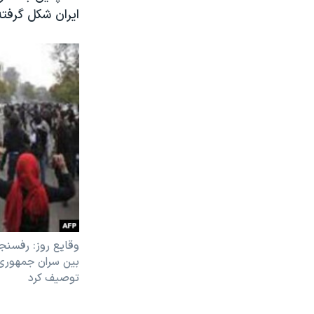
ايران شکل گرفته
وقايع روز: رفسنج
بين سران جمهوری 
توصيف کرد