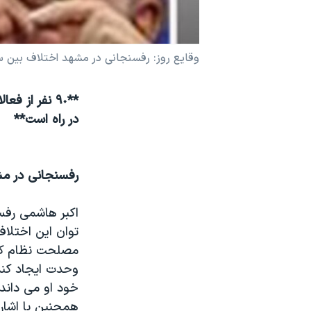
نرگس محمدی برنده جایزه نوبل صلح
همایش محافظه‌کاران آمریکا «سی‌پک»
وقايع روز: رفسنجانی در مشهد اختلاف بين 
صفحه‌های ویژه
سفر پرزیدنت ترامپ به چین
در راه است**
رفسنجانی در م
اکبر هاشمی رفس
توان اين اختلا
مصلحت نظام که
وحدت ايجاد کند
خود او می دان
همچنين با اشار