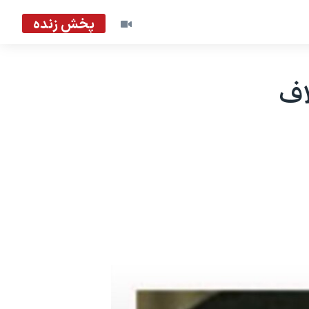
پخش زنده
اف