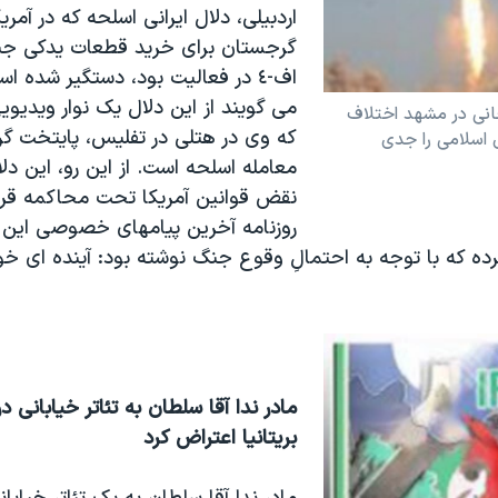
اردبيلی، دلال ايرانی اسلحه که در آمري
گرجستان برای خريد قطعات يدکی جن
اف-٤ در فعاليت بود، دستگير شده ا
می گويند از اين دلال يک نوار ويدي
انی در مشهد اختلاف
که وی در هتلی در تفليس، پايتخت گ
اسلامی را جدی
معامله اسلحه است. از اين رو، اين دل
نقض قوانين آمريکا تحت محاکمه قرار
روزنامه آخرين پيامهای خصوصی اين دل
ه که با توجه به احتمالِ وقوع جنگ نوشته بود: آينده ای خوب
مادر ندا آقا سلطان به تئاتر خيابانی 
بريتانيا اعتراض کرد