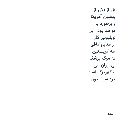
ل از يکی از
شين آمريکا
برخورد با
واهد بود. اين
ه می افزايد ايران با ذخاير ٩٥٠ تريليونی گاز
ردار از منابع کافی
مه کريستين
 به مرگ پزشک
ی ايران می
 کهريزک است.
ره سياسيونِ
ات»