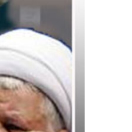
مستندها
فرهنگ و زندگی
حقوق شهروندی
انتخابات ریاست جمهوری آمریکا ۲۰۲۴
اقتصادی
حمله جمهوری اسلامی به اسرائیل
رمز مهسا
علم و فناوری
اسرائیل در جنگ
ورزش زنان در ایران
گالری عکس
اعتراضات زن، زندگی، آزادی
آرشیو پخش زنده
مجموعه مستندهای دادخواهی
تریبونال مردمی آبان ۹۸
دادگاه حمید نوری
چهل سال گروگان‌گیری
قانون شفافیت دارائی کادر رهبری ایران
اعتراضات مردمی آبان ۹۸
اسرائیل در جنگ