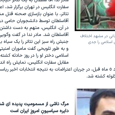
مادر ندا آقا سلطان به يک تئاتر خيابا
سفارت انگليس در تهران برگزار شد، اع
تئاتر، با عنوان بازسازی صحنه قتل 
آقاسلطان توسط دانشجويان حامی دولت
در آن، انگليس، متهم به دست داشتن 
آقاسلطان شد. مادر ندا در گفت وگوي
انی در مشهد اختلاف
جنبش راه سبز اين تئاتر را يک سياه 
اسلامی را جدی
و به طور تلويحی گفت ماموران امني
اسلامی دختر او را در روز حادثه کشته ا
مقابل سفارت انگليس، نمايش راه انداخ
آقا سلطان حدود ٥ ماه قبل، در جريان اعتراضات به نتيجه انتخابات اخير 
لوله کشته شد.
مرگ ناشی از مسموميت پديده ای شنا
دايره سياسيونِ امروزِ ايران است