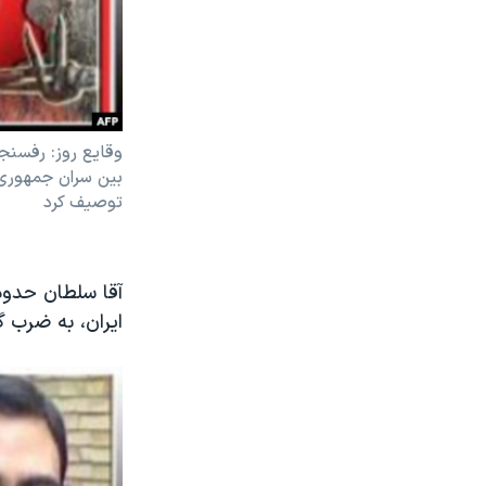
وقايع روز: رفسنج
بين سران جمهوری 
توصيف کرد
ايران، به ضرب گ