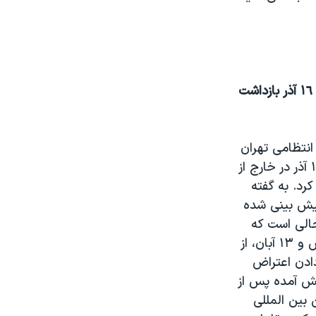
٩٠ نفر از فعالان دانشجويی در آستانه ١٦ آذر بازداشت
انتظامی تهران
اعلام کرده است با تجمعاتی که روز ١٦ آذر در خارج از
رد. به گفته
يش بينی شده
حالی است که
مخالفان می گويند، همچون روز قدس و ١٣ آبان، از
ی نشان دادن اعتراض
يش آمده پس از
 بين المللی