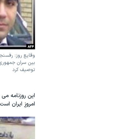
وقايع روز: رفسنج
بين سران جمهوری 
توصيف کرد
اين روزنامه می 
امروزِ ايران است.