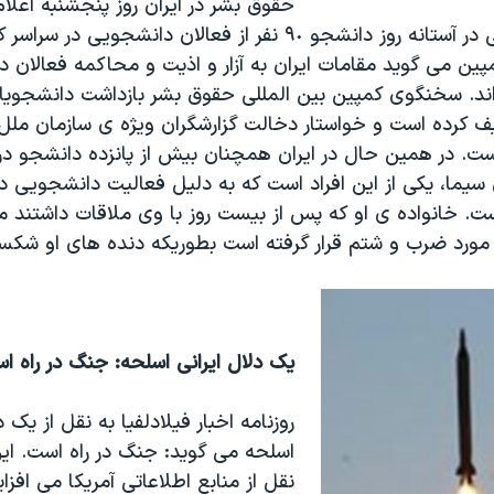
حقوق بشر در ايران روز پنجشنبه اعلام
جمهوری اسلامی در آستانه روز دانشجو ٩٠ نفر از فعالان دانشجويی
مپين می گويد مقامات ايران به آزار و اذيت و محاکمه فعالان 
. سخنگوی کمپين بين المللی حقوق بشر بازداشت دانشجويان د
ف کرده است و خواستار دخالت گزارشگران ويژه ی سازمان ملل 
در همين حال در ايران همچنان بيش از پانزده دانشجو در 
سيما، يکی از اين افراد است که به دليل فعاليت دانشجويی در د
ت. خانواده ی او که پس از بيست روز با وی ملاقات داشتند م
 مورد ضرب و شتم قرار گرفته است بطوريکه دنده های او شکس
يک دلال ايرانی اسلحه: جنگ در راه ا
روزنامه اخبار فيلادلفيا به نقل از يک د
اسلحه می گويد: جنگ در راه است. اين
نقل از منابع اطلاعاتی آمريکا می افز