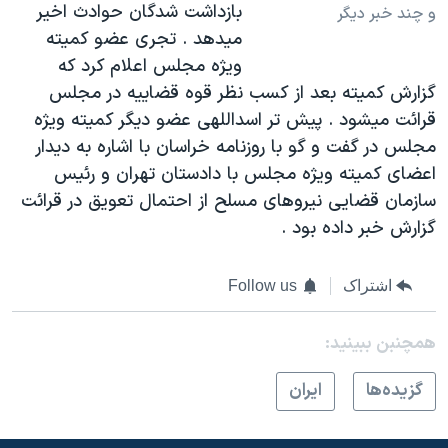
بازداشت شدگان حوادث اخير
و چند خبر ديگر
ميدهد . تجری عضو کميته
ويژه مجلس اعلام کرد که
گزارش کميته بعد از کسب نظر قوه قضاييه در مجلس
قرائت ميشود . پيش تر اسداللهی عضو ديگر کميته ويژه
مجلس در گفت و گو با روزنامه خراسان با اشاره به ديدار
اعضای کميته ويژه مجلس با دادستان تهران و رئيس
سازمان قضايی نيروهای مسلح از احتمال تعويق در قرائت
گزارش خبر داده بود
.
اشتراک
Follow us
همچنبن ببینید:
گزيده‌ها
ايران