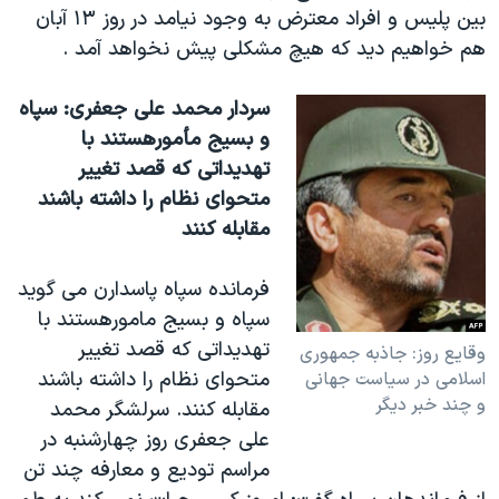
بين پليس و افراد معترض به وجود نيامد در روز ١٣ آبان
هم خواهيم ديد که هيچ مشکلی پيش نخواهد آمد
.
سردار محمد علی جعفری: سپاه
و بسيج مأمورهستند با
تهديداتی که قصد تغيير
متحوای نظام را داشته باشند
مقابله کنند
فرمانده سپاه پاسدارن می گويد
سپاه و بسيج مامورهستند با
تهديداتی که قصد تغيير
وقايع روز: جاذبه جمهوری
متحوای نظام را داشته باشند
اسلامی در سياست جهانی
و چند خبر ديگر
مقابله کنند. سرلشگر محمد
علی جعفری روز چهارشنبه در
مراسم توديع و معارفه چند تن