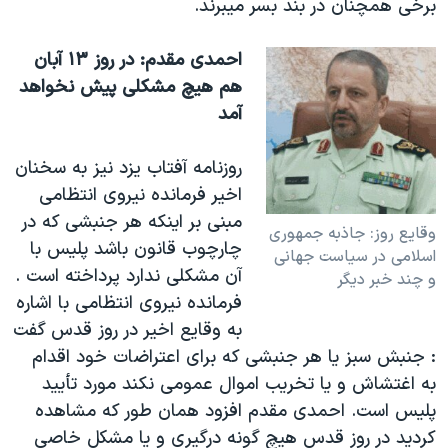
برخی همچنان در بند بسر ميبرند
.
احمدی مقدم: در روز ١٣ آبان
هم هيچ مشکلی پيش نخواهد
آمد
روزنامه آفتاب يزد نيز به سخنان
اخير فرمانده نيروی انتظامی
مبنی بر اينکه هر جنبشی که در
وقايع روز: جاذبه جمهوری
چارچوب قانون باشد پليس با
اسلامی در سياست جهانی
آن مشکلی ندارد پرداخته است .
و چند خبر ديگر
فرمانده نيروی انتظامی با اشاره
به وقايع اخير در روز قدس گفت
: جنبش سبز يا هر جنبشی که برای اعتراضات خود اقدام
به اغتشاش و يا تخريب اموال عمومی نکند مورد تأييد
پليس است. احمدی مقدم افزود همان طور که مشاهده
کرديد در روز قدس هيچ گونه درگيری و يا مشکل خاصی