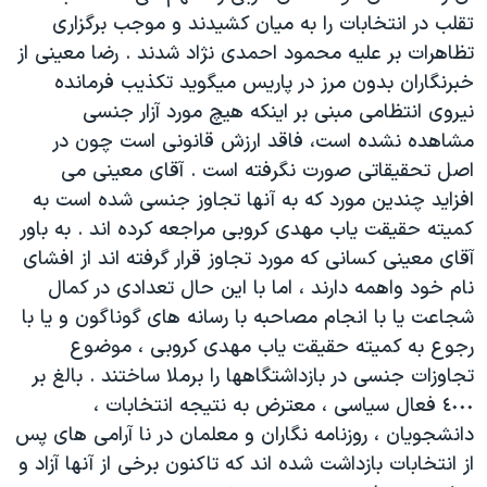
تقلب در انتخابات را به ميان کشيدند و موجب برگزاری
تظاهرات بر عليه محمود احمدی نژاد شدند . رضا معينی از
خبرنگاران بدون مرز در پاريس ميگويد تکذيب فرمانده
نيروی انتظامی مبنی بر اينکه هيچ مورد آزار جنسی
مشاهده نشده است، فاقد ارزش قانونی است چون در
اصل تحقيقاتی صورت نگرفته است . آقای معينی می
افزايد چندين مورد که به آنها تجاوز جنسی شده است به
کميته حقيقت ياب مهدی کروبی مراجعه کرده اند . به باور
آقای معينی کسانی که مورد تجاوز قرار گرفته اند از افشای
نام خود واهمه دارند ، اما با اين حال تعدادی در کمال
شجاعت يا با انجام مصاحبه با رسانه های گوناگون و يا با
رجوع به کميته حقيقت ياب مهدی کروبی ، موضوع
تجاوزات جنسی در بازداشتگاهها را برملا ساختند . بالغ بر
٤٠٠٠ فعال سياسی ، معترض به نتيجه انتخابات ،
دانشجويان ، روزنامه نگاران و معلمان در نا آرامی های پس
از انتخابات بازداشت شده اند که تاکنون برخی از آنها آزاد و