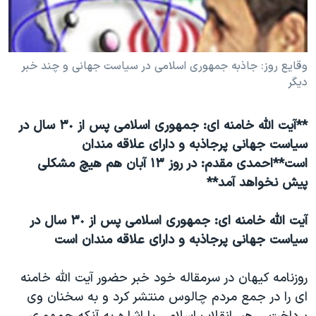
دنبال کنید
مستندها
فرهنگ و زندگی
حقوق شهروندی
انتخابات ریاست جمهوری آمریکا ۲۰۲۴
وقايع روز: جاذبه جمهوری اسلامی در سياست جهانی و چند خبر
اقتصادی
حمله جمهوری اسلامی به اسرائیل
ديگر
رمز مهسا
علم و فناوری
زبانهای مختلف
اسرائیل در جنگ
ورزش زنان در ایران
**آيت الله خامنه ای: جمهوری اسلامی پس از ٣٠ سال در
گالری عکس
اعتراضات زن، زندگی، آزادی
سياست جهانی پرجاذبه و دارای علاقه مندان
است**احمدی مقدم: در روز ١٣ آبان هم هيچ مشکلی
آرشیو پخش زنده
مجموعه مستندهای دادخواهی
پيش نخواهد آمد**
تریبونال مردمی آبان ۹۸
دادگاه حمید نوری
آيت الله خامنه ای: جمهوری اسلامی پس از ٣٠ سال در
سياست جهانی پرجاذبه و دارای علاقه مندان است
چهل سال گروگان‌گیری
قانون شفافیت دارائی کادر رهبری ایران
روزنامه کيهان در سرمقاله خود خبر حضور آيت الله خامنه
اعتراضات مردمی آبان ۹۸
ای را در جمع مردم چالوس منتشر کرد و به سخنان وی