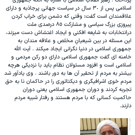
پرداخت . رهبر انقلاب اسلامی با اشاره به آنکه جمهوری
اسرائیل در جنگ
اسلامی پس از ٣٠ سال در سياست جهانی پرجاذبه و دارای
نرگس محمدی برنده جایزه نوبل صلح
علاقمندان است گفت: وقتی که دشمن برای خراب کردن
همایش محافظه‌کاران آمریکا «سی‌پک»
پيروزی بزرگ سياسی و مشارکت ٨٥ درصدی ملت
درانتخابات به شايعه افکنی و ايجاد اغتشاش دست ميزند،
صفحه‌های ویژه
اين مسئله در بين شيعيانِ مخلص و علاقه مندان به
سفر پرزیدنت ترامپ به چین
جمهوری اسلامی در دنيا نگرانی ايجاد ميکند . آيت الله
خامنه ای گفت جمهوری اسلامی دارای دو رکن مردمی و
اسلامی است و افزود مسئولان نظام بايد با نزديکی هرچه
بيشتر به مردم از تحقير آن ها به دور باشند . وی يادآور شد
مردم خوی اشرافيگری و ديکتاتوری را در حاکمان نا به حق
تجربه کردند و دوران جمهوری اسلامی يعنی دوران
حاکميت کسانی که با مردم هستند و رفتار شبيه مردم
دارند
.