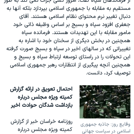
از فرماندهان سپاه گفت: امروز کسی جرات نمی کند به طور
مستقيم به مقابله با جمهوری اسلامی بپردازد بلکه آنها به
دنبال تغيير نرم محتوای نظام اسلامی هستند. آقای
جعفری افزود سپاه و بسيج بر اساس وظيفه ذاتی خود
مامور مقابله با اين تهديدات هستند. فرمانده سپاه
همچنين در بخش ديگری از سخنان خود با اشاره به
تغييراتی که در سالهای اخير در سپاه و بسيج صورت گرفته
اين تحولات را در راستای توسعه ارتباط سپاه و بسيج و
همچنين آنچه پيگيری از انتظارات رهبر جمهوری اسلامی
توصيف کرد، دانست
.
احتمال تعويق در ارائه گزارش
کميته ويژه مجلس درباره
بازداشت شدگان حوادث اخير
روزنامه خراسان خبر از گزارش
وقايع روز: جاذبه جمهوری
کميته ويژه مجلس درباره
اسلامی در سياست جهانی