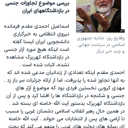
بررسی موضوع تجاوزات جنسی
در بازداشتگاههای ايران
اسماعيل احمدی مقدم فرمانده
نيروی انتظامی به خبرگزاری
وقايع روز: جاذبه جمهوری
دانشجويی ايران ايسنا گفته
اسلامی در سياست جهانی
است اينکه هيچ مورد آزار جنسی
و چند خبر ديگر
در بازداشتگاه کهريزک مشاهده
نشده، اثبات شده است .
احمدی مقدم اينکه تعدادی از زندانيان مدعی شده اند که
به آنها تجاوز شده را پذيرفت، اما از ارائه جزئيات سر باز زد .
مهدی کروبی نخستين فردی بود که موضوع آزار های
جنسی و شکنجه در بازداشتگاه ها را افشا کرد و پس از آن
بازداشتگاه کهريزک بدستور آيت الله خامنه ای بسته شد .
در همين حال رهبر انقلاب اسلامی دشمنان غربی را مسبب
نا آرامی های پس از انتخابات می خواند . آيت الله خامنه
ای رسانه های دولت های غربی را متهم می کند که بحث