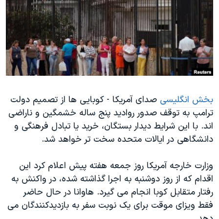
دنبال کنید
مستندها
فرهنگ و زندگی
حقوق شهروندی
انتخابات ریاست جمهوری آمریکا ۲۰۲۴
اقتصادی
حمله جمهوری اسلامی به اسرائیل
رمز مهسا
علم و فناوری
زبانهای مختلف
اسرائیل در جنگ
ورزش زنان در ایران
گالری عکس
اعتراضات زن، زندگی، آزادی
بخش انگلیسی
صدای آمریکا - کوبایی ها از تصمیم دولت
ترامپ به توقف صدور روادید پنج ساله خشمگین و ناراضی
آرشیو پخش زنده
مجموعه مستندهای دادخواهی
اند. با این شرایط دیدار بستگان، خرید یا تبادل فرهنگی و
تریبونال مردمی آبان ۹۸
دانشگاهی در ایالات متحده سخت تر خواهد شد.
دادگاه حمید نوری
وزارت خارجه آمریکا روز جمعه هفته پیش اعلام کرد این
چهل سال گروگان‌گیری
اقدام که از روز دوشنبه به اجرا گذاشته شده، در واکنش به
قانون شفافیت دارائی کادر رهبری ایران
رفتار متقابل کوبا انجام می گیرد. هاوانا در حال حاضر
اعتراضات مردمی آبان ۹۸
فقط ویزای موقت برای یک نوبت سفر به بازدیدکنندگان می
دهد.