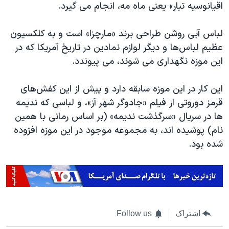
اسرائیل در جنگ
اقیانوسیه تبار» یعنی ماه مه، انجام می گیرد.
نرگس محمدی برنده جایزه نوبل صلح
لباس آبی روشن طراحی برند «مارچزا» است و به کلکسیون
همایش محافظه‌کاران آمریکا «سی‌پک»
عظیم لباس‌ها و دیگر لوازم نمادین در تاریخ آمریکا که در
صفحه‌های ویژه
این موزه نگهداری می شوند، می پیوندد.
سفر پرزیدنت ترامپ به چین
این کار در این موزه سابقه دارد و پیش از این کفش‌های
قرمز دوروتی از فیلم «جادوگر شهر آز»، و لباسی که ندیمه
ها در سریال «سرگذشت ندیمه» (بر اساس رمانی با همین
نام) پوشیده اند، به مجموعه موجود در این موزه افزوده
شده بود.
اشتراک
Follow us