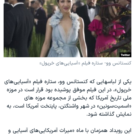
دنبال کنید
مستندها
فرهنگ و زندگی
حقوق شهروندی
انتخابات ریاست جمهوری آمریکا ۲۰۲۴
اقتصادی
حمله جمهوری اسلامی به اسرائیل
رمز مهسا
علم و فناوری
زبانهای مختلف
اسرائیل در جنگ
ورزش زنان در ایران
گالری عکس
اعتراضات زن، زندگی، آزادی
کنستانس وو- ستاره فیلم «آسیایی‌های خرپول»
آرشیو پخش زنده
مجموعه مستندهای دادخواهی
یکی از لباسهایی که کنستانس وو، ستاره فیلم «آسیایی‌های
تریبونال مردمی آبان ۹۸
خرپول»، در این فیلم موفق پوشیده بود قرار است در موزه
دادگاه حمید نوری
ملی تاریخ آمریکا که بخشی از مجموعه موزه های
چهل سال گروگان‌گیری
«اسمیت‌سونین» در شهر واشنگتن، پایتخت آمریکا است، به
نمایش گذاشته شود.
قانون شفافیت دارائی کادر رهبری ایران
اعتراضات مردمی آبان ۹۸
این رویداد همزمان با ماه «میراث آمریکایی‌های آسیایی و