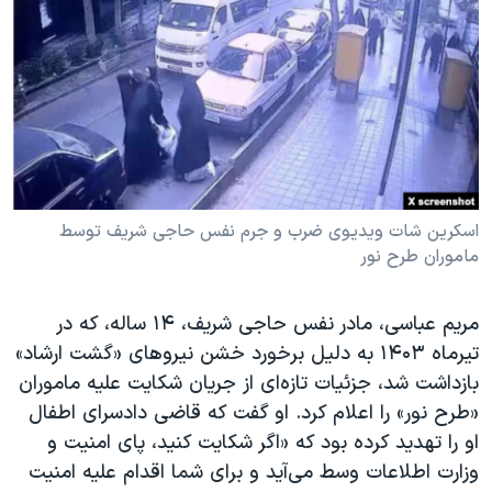
دنبال کنید
مستندها
فرهنگ و زندگی
حقوق شهروندی
انتخابات ریاست جمهوری آمریکا ۲۰۲۴
اقتصادی
حمله جمهوری اسلامی به اسرائیل
رمز مهسا
علم و فناوری
زبانهای مختلف
اسرائیل در جنگ
ورزش زنان در ایران
گالری عکس
اعتراضات زن، زندگی، آزادی
اسکرین شات ویدیوی ضرب و جرم نفس حاجی شریف توسط
ماموران طرح نور
آرشیو پخش زنده
مجموعه مستندهای دادخواهی
تریبونال مردمی آبان ۹۸
مریم عباسی، مادر نفس حاجی شریف، ۱۴ ساله، که در
دادگاه حمید نوری
تیرماه ۱۴۰۳ به دلیل برخورد خشن نیروهای «گشت ارشاد»
چهل سال گروگان‌گیری
بازداشت شد، جزئیات تازه‌ای از جریان شکایت علیه ماموران
«طرح نور» را اعلام کرد. او گفت که قاضی دادسرای اطفال
قانون شفافیت دارائی کادر رهبری ایران
او را تهدید کرده بود که «اگر شکایت کنید، پای امنیت و
اعتراضات مردمی آبان ۹۸
وزارت اطلاعات وسط می‌آید و برای شما اقدام علیه امنیت