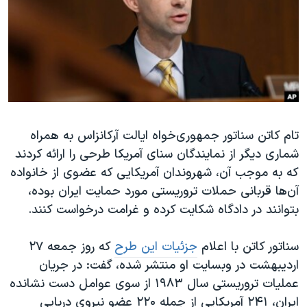
دنبال کنید
مستندها
فرهنگ و زندگی
حقوق شهروندی
انتخابات ریاست جمهوری آمریکا ۲۰۲۴
اقتصادی
حمله جمهوری اسلامی به اسرائیل
رمز مهسا
علم و فناوری
زبانهای مختلف
اسرائیل در جنگ
ورزش زنان در ایران
تام کاتن سناتور جمهوری‌خواه ایالت آرکانزاس به همراه
گالری عکس
اعتراضات زن، زندگی، آزادی
شماری دیگر از نمایندگان سنای آمریکا طرحی را ارائه کردند
آرشیو پخش زنده
مجموعه مستندهای دادخواهی
که به موجب آن، شهروندان آمریکایی که عضوی از خانواده
تریبونال مردمی آبان ۹۸
آن‌ها قربانی حملات تروریستی مورد حمایت ایران بوده،
بتوانند در دادگاه شکایت کرده و غرامت درخواست کنند.
دادگاه حمید نوری
چهل سال گروگان‌گیری
سناتور کاتن با اعلام
جزئیات این طرح
که روز جمعه ۲۷
قانون شفافیت دارائی کادر رهبری ایران
اردیبهشت در وبسایت او منتشر شده، گفت: در جریان
عملیات تروریستی سال ۱۹۸۳ از سوی عوامل دست نشانده
اعتراضات مردمی آبان ۹۸
ایران، ۲۴۱ آمریکایی از جمله ۲۲۰ عضو نیروی دریایی