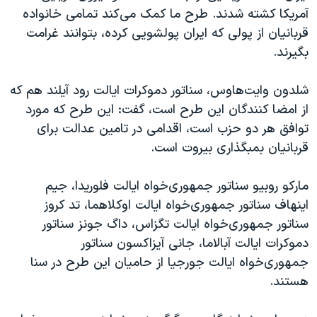
اسرائیل در جنگ
آمریکا کشته شدند. طرح ما کمک می‌کند تمامی خانواده
نرگس محمدی برنده جایزه نوبل صلح
قربانیان از پولی که ایران پولشویی کرده، بتوانند غرامت
بگیرند.
همایش محافظه‌کاران آمریکا «سی‌پک»
صفحه‌های ویژه
شلدون وایت‌هاوس، سناتور دموکرات ایالت رود آیلند هم که
سفر پرزیدنت ترامپ به چین
از امضا کنندگان این طرح است، گفت: این طرح که مورد
توافق هر دو حزب است، اقدامی در تامین عدالت برای
قربانیان بمبگذاری بیروت است.
مارکو روبیو سناتور جمهوری‌خواه ایالت فلوریدا، جیم
اینهاف سناتور جمهوری‌خواه ایالت اوکلاهما، تد کروز
سناتور جمهوری‌خواه ایالت تگزاس، داگ جونز سناتور
دموکرات ایالت آبالاما، جانی آیزاکسون سناتور
جمهوری‌خواه ایالت جورجیا از حامیان این طرح در سنا
هستند.