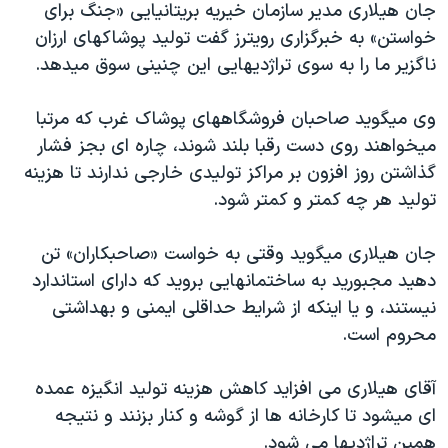
اسرائیل در جنگ
جان هیلاری مدیر سازمان خیریه بریتانیایی «جنگ برای
خواستن» به خبرگزاری رویترز گفت تولید پوشاکهای ارزان
نرگس محمدی برنده جایزه نوبل صلح
ناگزیر ما را به سوی تراژدیهایی این چنینی سوق میدهد.
همایش محافظه‌کاران آمریکا «سی‌پک»
صفحه‌های ویژه
وی میگوید صاحبان فروشگاههای پوشاک غرب که مرتبا
میخواهند روی دست رقبا بلند شوند، چاره ای بجز فشار
سفر پرزیدنت ترامپ به چین
گذاشتن روز افزون بر مراکز تولیدی خارجی ندارند تا هزینه
تولید هر چه کمتر و کمتر شود.
جان هیلاری میگوید وقتی به خواست «صاحبکاران» تن
دهید مجبورید به ساختمانهایی بروید که دارای استاندارد
نیستند، و یا اینکه از شرایط حداقلی ایمنی و بهداشتی
محروم است.
آقای هیلاری می افزاید کاهش هزینه تولید انگیزه عمده
ای میشود تا کارخانه ها از گوشه و کنار بزنند و نتیجه
همین تراژدیها می شود.