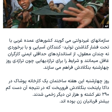
دنبال کنید
مستندها
فرهنگ و زندگی
حقوق شهروندی
انتخابات ریاست جمهوری آمریکا ۲۰۲۴
اقتصادی
حمله جمهوری اسلامی به اسرائیل
رمز مهسا
علم و فناوری
زبانهای مختلف
سازمانهای غیردولتی می گویند کشورهای عمده غربی با
اسرائیل در جنگ
ورزش زنان در ایران
تحت فشار گذاشتن تولید- کنندگان آسیایی و با برخوردی
گالری عکس
اعتراضات زن، زندگی، آزادی
نه چندان معقول، از استانداردهای حداقلی ایمنی کارگران
آرشیو پخش زنده
مجموعه مستندهای دادخواهی
غافل میمانند و شرایط را برای تراژدیهایی چون تراژدی روز
چهارشنبه بنگلادش فراهم می سازند.
تریبونال مردمی آبان ۹۸
دادگاه حمید نوری
روز چهارشنبه این هفته ساختمان یک کارخانه پوشاک در
چهل سال گروگان‌گیری
داکا پایتخت بنگلادش فروریخت که در نتیجه آن دست کم
۲۹۰ نفر کشته و هزار تن دیگر زخمی شدند.
قانون شفافیت دارائی کادر رهبری ایران
بیشتر قربانیان زن بوده اند.
اعتراضات مردمی آبان ۹۸