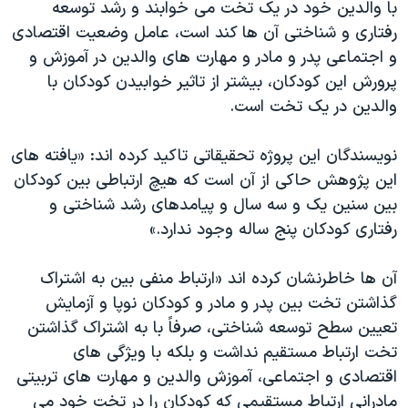
اسرائیل در جنگ
با والدین خود در یک تخت می خوابند و رشد توسعه
رفتاری و شناختی آن ها کند است، عامل وضعیت اقتصادی
نرگس محمدی برنده جایزه نوبل صلح
و اجتماعی پدر و مادر و مهارت های والدین در آموزش و
همایش محافظه‌کاران آمریکا «سی‌پک»
پرورش این کودکان، بیشتر از تاثیر خوابیدن کودکان با
صفحه‌های ویژه
والدین در یک تخت است.
سفر پرزیدنت ترامپ به چین
نویسندگان این پروژه تحقیقاتی تاکید کرده اند: «یافته های
این پژوهش حاکی از آن است که هیچ ارتباطی بین کودکان
بین سنین یک و سه سال و پیامدهای رشد شناختی و
رفتاری کودکان پنج ساله وجود ندارد.»
آن ها خاطرنشان کرده اند «ارتباط منفی بین به اشتراک
گذاشتن تخت بین پدر و مادر و کودکان نوپا و آزمایش
تعیین سطح توسعه شناختی، صرفاً با به اشتراک گذاشتن
تخت ارتباط مستقیم نداشت و بلکه با ویژگی های
اقتصادی و اجتماعی، آموزش والدین و مهارت های تربیتی
مادرانی ارتباط مستقیمی که کودکان را در تخت خود می