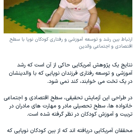
دنبال کنید
مستندها
فرهنگ و زندگی
حقوق شهروندی
انتخابات ریاست جمهوری آمریکا ۲۰۲۴
اقتصادی
حمله جمهوری اسلامی به اسرائیل
ارتباط بین رشد و توسعه آموزشی و رفتاری کودکان نوپا با سطح
رمز مهسا
علم و فناوری
اقتصادی و اجتماعی والدین
زبانهای مختلف
اسرائیل در جنگ
ورزش زنان در ایران
گالری عکس
اعتراضات زن، زندگی، آزادی
نتایج یک پژوهش آمریکایی حاکی از آن است که رشد
آرشیو پخش زنده
مجموعه مستندهای دادخواهی
آموزشی و توسعه رفتاری فرزندان نوپایی که با والدینشان
در یک تخت می خوابند، کند نمی شود.
تریبونال مردمی آبان ۹۸
دادگاه حمید نوری
در طراحی این آزمایش تحقیقی، سطح اقتصادی و اجتماعی
چهل سال گروگان‌گیری
خانواده ها، سطح تحصیلی مادر و مهارت های مادران در
تربیت و آموزش کودکان در نظر گرفته شده است.
قانون شفافیت دارائی کادر رهبری ایران
اعتراضات مردمی آبان ۹۸
محققان آمریکایی دریافته اند که از بین کودکان نوپایی که