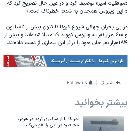
اسرائیل در جنگ
«موفقیت آمیز» توصیف کرد و در عین حال تصریح کرد که
« این ویروس همچنان به شدت خطرناک است.»
نرگس محمدی برنده جایزه نوبل صلح
همایش محافظه‌کاران آمریکا «سی‌پک»
در پی بحران جهانی شیوع کرونا تا کنون بیش از ۲میلیون
صفحه‌های ویژه
و ۶۰۰ هزار نفر به ویروس کووید ۱۹ مبتلا شده‌اند و بیش از
۱۸۴هزار نفر جان خود را براثر این بیماری از دست داده‌اند.
سفر پرزیدنت ترامپ به چین
اشتراک
Follow us
بیشتر بخوانید
آمریکا با از سرگیری تردد در هرمز،
محاصره دریایی را لغو می‌کند