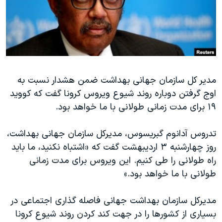
دنبال کنید
مستندها
فرهنگ و زندگی
حقوق شهروندی
انتخابات ریاست جمهوری آمریکا ۲۰۲۴
اقتصادی
حمله جمهوری اسلامی به اسرائیل
رمز مهسا
علم و فناوری
زبانهای مختلف
مدیر کل سازمان جهانی بهداشت ضمن هشدار نسبت به
اسرائیل در جنگ
ورزش زنان در ایران
اوج گرفتن دوباره روند شیوع ویروس کرونا گفت که کووید
گالری عکس
اعتراضات زن، زندگی، آزادی
۱۹ برای مدت زمانی طولانی با ما خواهد بود.
آرشیو پخش زنده
مجموعه مستندهای دادخواهی
تدروس آدانوم گبریسوس، مدیرکل سازمان جهانی بهداشت،
تریبونال مردمی آبان ۹۸
روز چهارشنبه ۳ اردیبهشت گفت که «اشتباه نکنید، ما باید
دادگاه حمید نوری
راه طولانی را طی کنیم. این ویروس برای مدت زمانی
چهل سال گروگان‌گیری
طولانی با ما خواهد بود.»
قانون شفافیت دارائی کادر رهبری ایران
مدیرکل سازمان بهداشت جهانی فاصله گذاری اجتماعی در
اعتراضات مردمی آبان ۹۸
بسیاری از کشورها را در جهت کند کردن روند شیوع کرونا