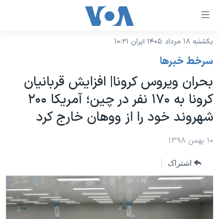
ینکهای
ابل
سترسی
یکشنبه ۱۸ مرداد ۱۴۰۵ ایران ۱۰:۲۱
خانه
هش
سرخط خبرها
نسخه سبک وب‌سایت
ه
بحران ویروس کرونا| افزایش قربانیان
حتوای
موضوع ها
کرونا به ۱۷۰ نفر در چین؛ آمریکا ۲۰۰
صلی
برنامه های تلویزیونی
ایران
هش
شهروند خود را از ووهان خارج کرد
جدول برنامه ها
ه
آمریکا
فحه
صفحه‌های ویژه
۱۰ بهمن ۱۳۹۸
جهان
صلی
فرکانس‌های صدای آمریکا
ورزشی
جام جهانی ۲۰۲۶
هش
اشتراک
پخش رادیویی
ه
گزیده‌ها
عملیات خشم حماسی
ستجو
۲۵۰سالگی آمریکا
ویژه برنامه‌ها
یادگیری زبان انگلیسی
ویدیوها
بایگانی برنامه‌های تلویزیونی