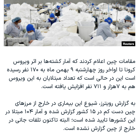
دنبال کنید
مستندها
فرهنگ و زندگی
حقوق شهروندی
انتخابات ریاست جمهوری آمریکا ۲۰۲۴
اقتصادی
حمله جمهوری اسلامی به اسرائیل
رمز مهسا
علم و فناوری
زبانهای مختلف
اسرائیل در جنگ
ورزش زنان در ایران
مقامات چین اعلام کردند که آمار کشته‌ها بر اثر ویروس
گالری عکس
اعتراضات زن، زندگی، آزادی
کرونا تا اواخر روز چهارشنبه ۹ بهمن ماه به ۱۷۰ نفر رسیده
آرشیو پخش زنده
مجموعه مستندهای دادخواهی
است این در حالی است که تعداد مبتلایان به این ویروس
تریبونال مردمی آبان ۹۸
هم به ۷هزار و ۷۱۱ نفر افزایش یافته است.
دادگاه حمید نوری
به گزارش رویترز، شیوع این بیماری در خارج از مرزهای
چهل سال گروگان‌گیری
چین دست کم در ۱۵ کشور گزارش شده و آمار ۱۰۴ مبتلا در
قانون شفافیت دارائی کادر رهبری ایران
این کشورها تایید شده است؛ البته تاکنون تلفات جانی در
خارج از چین گزارش نشده است.
اعتراضات مردمی آبان ۹۸