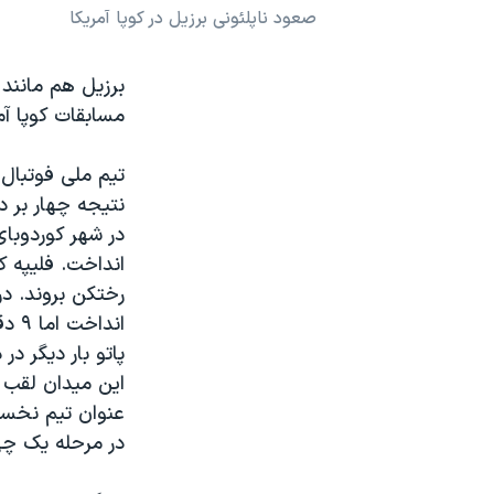
صعود ناپلئونی برزیل در کوپا آمریکا
نرگس محمدی برنده جایزه نوبل صلح
همایش محافظه‌کاران آمریکا «سی‌پک»
برزیل هم مانند 
صفحه‌های ویژه
مسابقات کوپا آم
سفر پرزیدنت ترامپ به چین
تیم ملی فوتبال 
نتیجه چهار بر د
اند
عنوان تیم نخست گ
در مرحله یک چه