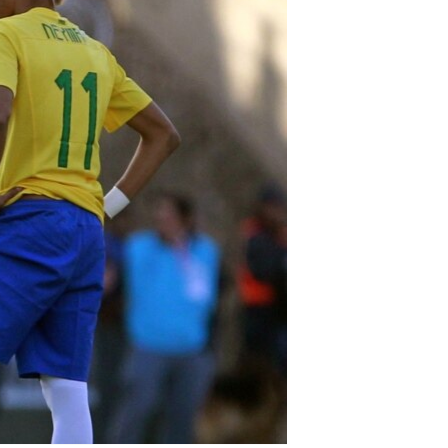
مستندها
فرهنگ و زندگی
حقوق شهروندی
انتخابات ریاست جمهوری آمریکا ۲۰۲۴
اقتصادی
حمله جمهوری اسلامی به اسرائیل
رمز مهسا
علم و فناوری
اسرائیل در جنگ
ورزش زنان در ایران
گالری عکس
اعتراضات زن، زندگی، آزادی
آرشیو پخش زنده
مجموعه مستندهای دادخواهی
تریبونال مردمی آبان ۹۸
دادگاه حمید نوری
چهل سال گروگان‌گیری
قانون شفافیت دارائی کادر رهبری ایران
اعتراضات مردمی آبان ۹۸
اسرائیل در جنگ