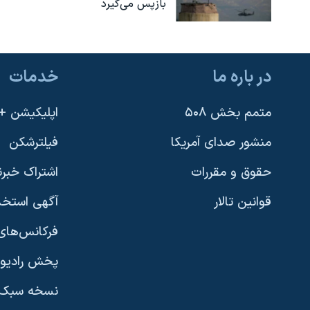
بازپس می‌گیرد
در باره ما
خدمات
متمم بخش ۵۰۸
اپلیکیشن +VOA
منشور صدای آمریکا
فیلترشکن
حقوق و مقررات
اشتراک خبرن
قوانین تالار
آگهی استخد
فرکانس‌های 
پخش رادیو
یادگیری زبان انگلیسی
نسخه سبک 