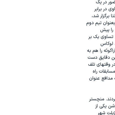
ضور در یک
ی در برابر
ا برگزار شد،
بعنوان تیم دوم
 سالومون روندون در دقیقه ۶ ونزوئلا را پیش
مه نخست با تساوی یک بر
ه بر بازی مسلط شد و در دقیقه ۶۴ توسط لوکاس
ستین ریوروس در دقیقه ۸۵ گل سوم پاراگوئه را هم به
خرین دقایق دست
در وقتهای تلف
مسابقات راه
ف مدافع عنوان
ردند. منچستر
ه ۴-۱ نیو اینگلند روولوشن یکی از
ژیلت شهر