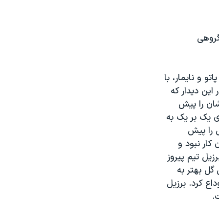
گروهی
و و نایمار، با
این دیدار که
الکساندر پاتو در دقیقه ۲۰ طلایی پوشان را پیش
یم با تساوی یک بر یک به
ن قهرمانی را پیش
ان کار نبود و
ی خود برزیل تیم پیروز
 منسس با ۵ امتیاز و تفاضل گل بهتر به
داع کرد. برزیل
.