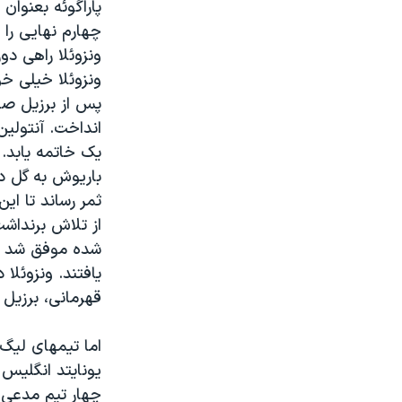
پاراگوئه بعنوان
چهارم نهایی را 
ونزوئلا راهی دور
ونزوئلا خیلی خو
ثمر رساند تا ای
از تلاش برنداشت
شده موفق شد باز
یافتند. ونزوئلا
قهرمانی، برزیل
اما تیمهای لیگ 
چهار تیم مدعی ل