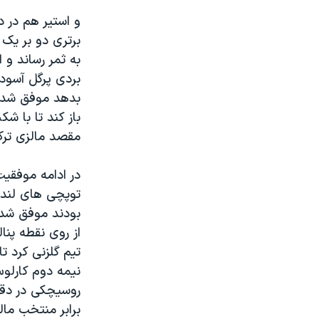
بردی پرگل آسود
بدهد موفق شد در
باز کند تا با شک
مقصد مالزی ترک
در ادامه موفقیت
توپچی های لندن
تیم گلزنی کرد ت
روسیچکی در دقای
برابر منتخب مال