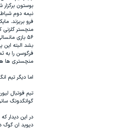
بوستون برگزار 
نیمه دوم شیاطین
منچستر گلزنی کر
۵۶ بازی مانس
فرگوسن را به ثم
منچستری ها هر 
اما دیگر تیم انگ
تیم فوتبال لیور
گوانگدونگ سانری
دیوید ان گوگ در دقیقه ۲۲ برای قرمز پوشان بن