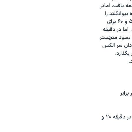
ه یافت. امادر
یوانگلند را
فرو بریزند. مایکل اوئن یک بار در دقیقه ۵۱ و فردریکو ماکدا دو بار در دقایق ۵۴ و ۶۰ برای
اما در دقیقه
یک بسود منچستر
دقیقه ۸۰ چهارمین گل شاگردان سر الکس
بگذارد.
.
برابر
در این دیدار که در ورزشگاه تیانهه شهر گوانگدونگ برگزار شد، کریستین پولسن در دقیقه ۲۰ و