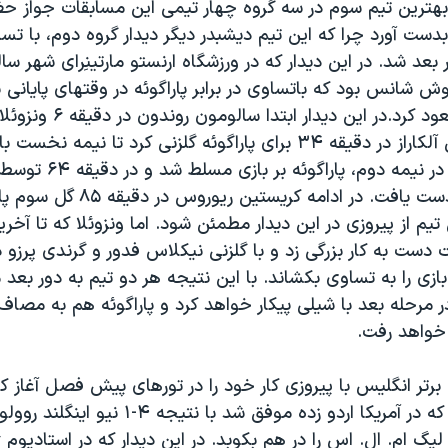
 بهترین تیم سوم در سه گروه چهار تیمی این مسابقات جواز ح
بدست آورد چرا که این تیم دیشبدر دیگر دیدار گروه دوم، با تساو
 بعد شد. در این دیدار که در ورزشگاه ارنستو مارتینِرای شهر سالت
ش شانس بود که باتساوی در برابر پاراگوئه در وقتهای پایانی 
پس از برزیل صعود کرد.در این دیدار ابتدا
انداخت. آنتولین آلکاراز در دقیقه ۳۴ برای پاراگوئه گلزنی کرد تا نی
یک خاتمه یابد. در نیمه دوم، پاراگوئ
باریوش به گل دست یافت. در ادامه کری
ن تیم از پیروزی در این دیدار مطمئن شود. اما ونزوئلا که تا آ
 دست به کار بزرگی زد و با گلزنی نیکلاس فدور و گرندی پرزو 
ی را به تساوی بکشاند. با این نتیجه هر دو تیم به دور بعد 
 در مرحله بعد با شیلی پیکار خواهد کرد و پاراگوئه هم به مصا
 خواهد رفت.
برتر انگلیس با پیروزی کار خود را در تورهای پیش فصل آغاز ک
یونایتد انگلیس که در آمریکا اردو زده موفق شد با نتیج
یگ ام. ال. اس را در هم بکوبد. در این دیدار که در استادیوم 