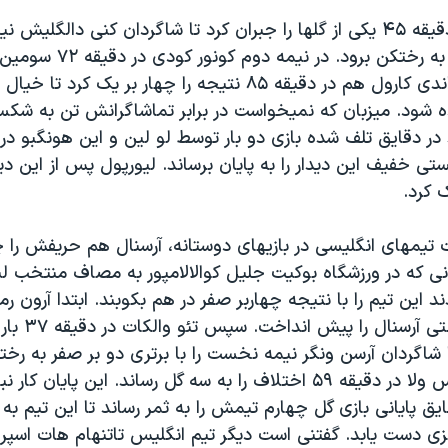
و استیر هم در دقیقه ۴۵ یکی از گلها را جبران کرد تا شاگردان کنی دالگل
برتری دو بر یک به رختکن برود. در
به ثمر رساند و اندی کارول هم در دقیقه ۸۵ نتیجه را چهار بر یک کرد 
ه شود. میزبان که نمیخواست در برابر تماشاگرانش تن به شک
 دقایق تلف شده بازی دو بار توسط لو لین و این هونگبو دروا
ستی خفیف این دیدار را به پایان برساند. لیورپول پس از این دید
 کرد.
 تیمهای انگلیسی در بازیهای دوستانه، آرسنال هم حریفش را چ
ی که در ورزشگاه بوکیت جلیل کوالالامپور به مصاف منتخب لی
از روی نقطه پنالت
ا شاگردان آرسن ونگر نیمه نخست را با برتری دو بر صفر به رختک
نیمه دوم کارلوس ولا در دقیقه ۵۹ اختلاف را به سه گل رساند. این پایا
ق پایانی بازی گل چهارم تیمش را به ثمر رساند تا این تیم به 
زی دست یابد. گفتنی است دیگر تیم انگلیس تاتنهام هات اسپر 