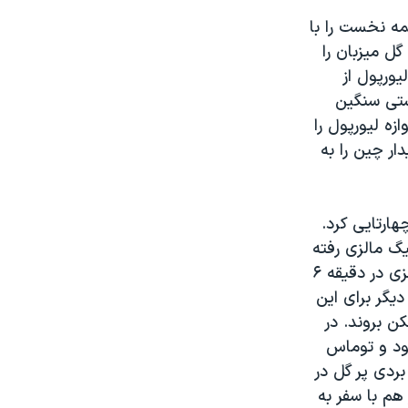
یش نیمه نخست را با
 نیمه دوم کونور کودی در دقیقه ۷۲ سومین گل میزبان را
تا خیال لیورپول از
ستی سنگین
زه لیورپول را
ار چین را به
هارتایی کرد.
گ مالزی رفته
بودند موفق شدند این تیم را با نتیجه چهاربر صفر در هم بکوبند. ابتدا آرون رمزی در دقیقه ۶
ی آرسنال را پیش انداخت. سپس تئو والکات در دقیقه ۳۷ بار دیگر برای این
ن بروند. در
ن کار نبود و توماس
بردی پر گل در
هم با سفر به