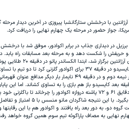
آرژانتین با درخشش ستارگانشبا پیروزی در آخرین دیدار مرحله 
ریکا، جواز حضور در مرحله یک چهارم نهایی را دریافت کرد.
برزیل در دیداری جذاب در برابر اکوادور، موفق شد با درخشش پات
و حریفش را شکست دهد و به مرحله بعد مسابقات راه یابد. در 
در شهر کوردوبای آرژانتین برگزار شد، ابتدا 
انداخت. فلیپه کایسیدو در دقیقه ۳۷ برای اکوادور گلزنی کرد تا دو ت
رختکن بروند. در نیمه دوم و در دقیقه ۴۹ نایمار بار دیگر مدافع عنوا
اخت اما ۹ دقیقه بعد کایسیدو باز هم بازی را به تساوی کشاند. اما این پای
پاتو بار دیگر در دقایق ۶۱ و ۷۲ پاشنه دروازه اکوادور را چرخاند تا باگلزن
این میدان لقب بگیرد. با این نتیجه شاگردان مانو
روه دو، به دور بعد راه یافتند و اکوادور هم با این رقابتها و
ارم نهایی به مصاف پاراگوئه تیم سوم همین گروه خواهد رفت