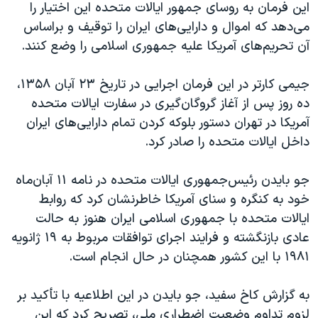
اسرائیل در جنگ
این فرمان به روسای جمهور ایالات متحده این اختیار را
می‌دهد که اموال و دارایی‌های ایران را توقیف و براساس
نرگس محمدی برنده جایزه نوبل صلح
آن تحریم‌های آمریکا علیه جمهوری اسلامی را وضع کنند.
همایش محافظه‌کاران آمریکا «سی‌پک»
صفحه‌های ویژه
جیمی کارتر در این فرمان اجرایی در تاریخ ۲۳ آبان ۱۳۵۸،
ده روز پس از آغاز گروگان‌گیری در سفارت ایالات متحده
سفر پرزیدنت ترامپ به چین
آمریکا در تهران دستور بلوکه کردن تمام دارایی‌های ایران
داخل ایالات متحده را صادر کرد.
جو بایدن رئیس‌جمهوری ایالات متحده در نامه ۱۱ آبان‌ماه
خود به کنگره و سنای آمریکا خاطرنشان کرد که روابط
ایالات متحده با جمهوری اسلامی ایران هنوز به حالت
عادی بازنگشته و فرایند اجرای توافقات مربوط به ۱۹ ژانویه
۱۹۸۱ با این کشور همچنان در حال انجام است.
به گزارش کاخ سفید، جو بایدن در این اطلاعیه با تأکید بر
لزوم تداوم وضعیت اضطراری ملی، تصریح کرد که این