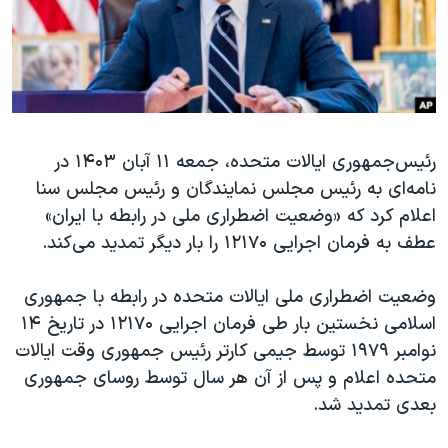
دنبال کنید
مستندها
فرهنگ و زندگی
حقوق شهروندی
انتخابات ریاست جمهوری آمریکا ۲۰۲۴
اقتصادی
حمله جمهوری اسلامی به اسرائیل
رمز مهسا
علم و فناوری
زبانهای مختلف
رئیس‌جمهوری ایالات متحده، جمعه ۱۱ آبان ۱۴۰۳ در
اسرائیل در جنگ
ورزش زنان در ایران
نامه‌ای به رئیس مجلس نمایندگان و رئیس مجلس سنا
گالری عکس
اعتراضات زن، زندگی، آزادی
اعلام کرد که «وضعیت اضطراری ملی در رابطه با ایران»
آرشیو پخش زنده
مجموعه مستندهای دادخواهی
عطف به فرمان اجرایی ۱۲۱۷۰ را بار دیگر تمدید می‌کند.
تریبونال مردمی آبان ۹۸
وضعیت اضطراری ملی ایالات متحده در رابطه با جمهوری
دادگاه حمید نوری
اسلامی نخستین بار طی فرمان اجرایی ۱۲۱۷۰ در تاریخ ۱۴
چهل سال گروگان‌گیری
نوامبر ۱۹۷۹ توسط جیمی کارتر رئیس جمهوری وقت ایالات
متحده اعلام و پس از آن هر سال توسط روسای جمهوری
قانون شفافیت دارائی کادر رهبری ایران
بعدی تمدید شد.
اعتراضات مردمی آبان ۹۸