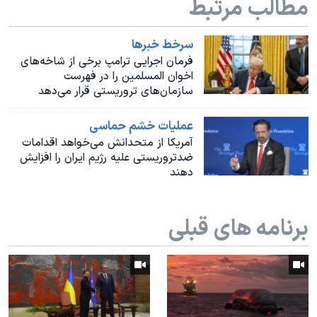
مطالب مرتبط
اسرائیل در جنگ
نرگس محمدی برنده جایزه نوبل صلح
سرخط خبرها
همایش محافظه‌کاران آمریکا «سی‌پک»
فرمان اجرایی ترامپ برخی از شاخه‌های
اخوان المسلمین را در فهرست
صفحه‌های ویژه
سازمان‌های تروریستی قرار می‌دهد
سفر پرزیدنت ترامپ به چین
عملیات خشم حماسی
آمریکا از متحدانش می‌خواهد اقدامات
ضدتروریستی علیه رژیم ایران را افزایش
دهند
برنامه های قبلی