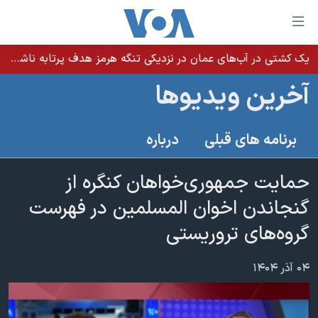
ینکهای
ابل
سترسی
یک کشتی در آب‌های عمان در نزدیکی تنگه هرمز هدف پرتابه ناشناس قرار گرفت
خانه
هش
آخرین ویدیوها
نسخه سبک وب‌سایت
ه
حتوای
موضوع ها
برنامه های قبلی
درباره
صلی
برنامه های تلویزیونی
ایران
هش
جدول برنامه ها
حمایت جمهوری‌خواهان کنگره از
ه
آمریکا
فحه
صفحه‌های ویژه
گنجاندن اخوان المسلمین در فهرست
جهان
صلی
فرکانس‌های صدای آمریکا
گروه‌های تروریستی
ورزشی
جام جهانی ۲۰۲۶
هش
پخش رادیویی
ه
گزیده‌ها
عملیات خشم حماسی
۰۴ آذر ۱۴۰۴
ستجو
۲۵۰سالگی آمریکا
ویژه برنامه‌ها
یادگیری زبان انگلیسی
ویدیوها
بایگانی برنامه‌های تلویزیونی