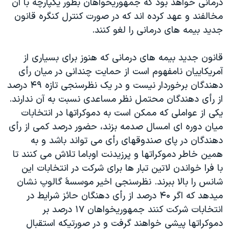
درمانی خواهد بود که جمهوريخواهان بطور يکپارچه با آن
مخالفند و عهد کرده اند که در صورت کنترل کنگره قانون
جديد بيمه های درمانی را لغو کنند.
قانون جديد بيمه های درمانی که هنوز برای بسياری از
آمريکاييان نامفهوم است از حمايت چندانی در ميان رأی
دهندگان برخوردار نيست و در يک نظرسنجی تازه ۴۹ درصد
از رأی دهندگان محتمل نظر مساعدی نسبت به آن ندارند.
يکی از عواملی که ممکن است به دموکراتها در انتخابات
ميان دوره ای امسال صدمه بزند، حضور درصد کمی از رأی
دهندگان در پای صندوقهای رأی می تواند باشد و به
همين خاطر دموکراتها و پرزيدنت اوباما تلاش می کنند تا
با فرا خواندن لاتين تبار ها برای شرکت در انتخابات اين
شانس را بالا ببرند. نظرسنجی اخير موسسۀ گالوپ نشان
ميدهد که اگر ۴۰ درصد از رأی دهنگان حائز شرايط در
انتخابات شرکت کنند جمهوريخواهان ۱۷ درصد بر
دموکراتها پيشی خواهند گرفت و در صورتيکه استقبال