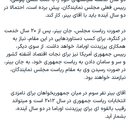
اسرائیل در جنگ
رييس فعلی مجلس نمايندگان، پيش برده است، احتمالا در
نرگس محمدی برنده جایزه نوبل صلح
دو سال آينده بايد با آقای بينر، کار کند.
همایش محافظه‌کاران آمریکا «سی‌پک»
در صورت رياست مجلس، جان بينر، پس از ۲۰ سال خدمت
صفحه‌های ویژه
در کنگره، برای کسب دستاوردهايی در اين مقام، نياز به
سفر پرزیدنت ترامپ به چین
همکاری پرزيدنت اوباما، خواهد داشت. از سوی ديگر،
رييس جمهوری آمريکا نيز برای نجات اقتصاد آشفته کشور
و سر و سامان دادن به رياست جمهوری خود، به جان بينر،
در صورت رسيدن وی به مقام رياست مجلس نمايندگان،
نيازمند خواهند بود.
آقای بينر نفر سوم در ميان جمهوريخواهان برای نامزدی
انتخابات رياست جمهوری در سال ۲۰۱۲ است و ميتواند
رقيب بالقوه ای برای پرزيدنت اوباما در دو سال آينده،
بشمار آيد.