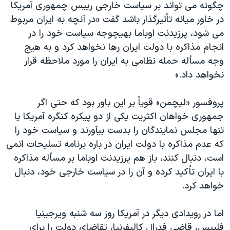
چگونه می تواند بر سياست خارجی رييس چمهوری آمريکا
در خاور ميانه تاًثيرگذار باشد گفت «در آنچه به ايران مربوط
می شود، پرزيدنت اوباما بهيچوجه سياست خود را در
انجام مذاکره با دولت ايران رها نخواهد کرد و به هيج
وجه مسأله حمله نظامی به ايران را مورد ملاحظه قرار
نخواهد داد.»
پروفسور «ليچمن» قوياً بر اين باور بود که حتی اگر
جمهوری خواهان اکثريت يکی از دو پيکره کنگره آمريکا يا
تنها مجلس نمايندگان را بدست بيآورند و سياست خود را
که عدم مذاکره با دولت ايران در باره برنامه تسليحات اتمی
است، دنبال کنند، باز هم پرزيدنت اوباما بر مسأله مذاکره
با ايران تاًکيد کرده و آن را در سياست خارجی خود، دنبال
خواهد کرد.
اما در رويدادی ديگر در آمريکا روز سه شنبه ويرجينيا
فليپس، قاضی فدرال کاليفرنيا، تقاضای دولت را برای