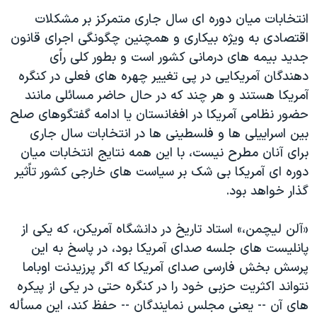
انتخابات ميان دوره ای سال جاری متمرکز بر مشکلات
اقتصادی به ويژه بيکاری و همچنين چگونگی اجرای قانون
جديد بيمه های درمانی کشور است و بطور کلی راًی
دهندگان آمريکايی در پی تغيير چهره های فعلی در کنگره
آمريکا هستند و هر چند که در حال حاضر مسائلی مانند
حضور نظامی آمريکا در افغانستان يا ادامه گفتگوهای صلح
بين اسراييلی ها و فلسطينی ها در انتخابات سال جاری
برای آنان مطرح نيست، با اين همه نتايج انتخابات ميان
دوره ای آمريکا بی شک بر سياست های خارجی کشور تاًثير
گذار خواهد بود.
«آلن ليچمن،» استاد تاريخ در دانشگاه آمريکن، که يکی از
پانليست های جلسه صدای آمريکا بود، در پاسخ به اين
پرسش بخش فارسی صدای آمريکا که اگر پرزيدنت اوباما
نتواند اکثريت حزبی خود را در کنگره حتی در يکی از پيکره
های آن -- يعنی مجلس نمايندگان -- حفظ کند، اين مسأله