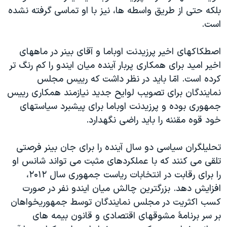
بلکه حتی از طريق واسطه ها، نيز با او تماسی گرفته نشده
است.
اصطکاکهای اخير پرزيدنت اوباما و آقای بينر در ماههای
اخير اميد برای همکاری پربار آينده ميان ايندو را کم رنگ تر
کرده است. امّا بايد در نظر داشت که رييس مجلس
نمايندگان برای تصويب لوايح جديد نيازمند همکاری رييس
جمهوری بوده و پرزيدنت اوباما برای پيشبرد سياستهای
خود قوه مقننه را بايد راضی نگهدارد.
تحليلگران سياسی دو سال آينده را برای جان بينر فرصتی
تلقی می کنند که با عملکردهای مثبت می تواند شانس او
را برای رقابت در انتخابات رياست جمهوری سال ۲۰۱۲،
افزايش دهد. بزرگترين چالش ميان ايندو نفر در صورت
کسب اکثريت در مجلس نمايندگان توسط جمهوريخواهان
بر سر برنامۀ مشوقهای اقتصادی و قانون بيمه های