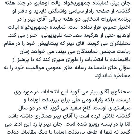
جان بينر، نماينده جمهوريخواه ايالت اوهايو، در چند هفته
گذشته از صفحه رادار سياسی واشنگتن ناپديد و دفتر او
برنامه مبارزات انتخابی دو هفته پايانی آقای بينر را در
اختيار عموم، قرار نداده است. نماينده جمهوريخواه ايالت
اوهايو حتی از هرگونه مصاحبه تلويزيونی، احتراز می کند.
تحليلگران می گويند آقای بينر که پيشاپيش خود را در مقام
رياست مجلس نمايندگان می بيند، می خواهد زمان
باقيمانده تا انتخابات را طوری سپری کند که با پرهيز از
سؤال های نامساعد رسانه های عمومی موقعيت خود را به
مخاطره نياندازد.
سخنگوی آقای بينر می گويد اين انتخابات در مورد وی
نيست. بلکه رفراندومی ملّی برای پرزيدنت اوباما و
سياستهای اوست. کاخ سفيد می گويد که در دو سال
گذشته تلاش کرده است با آقای بينر همکاری داشته باشد
امّا با در بسته روبرو شده است. جان بينر با رد اين ادعا می
گويد نه تنها از طرف پرزيدنت اوباما يا ديگر مقامات دولت