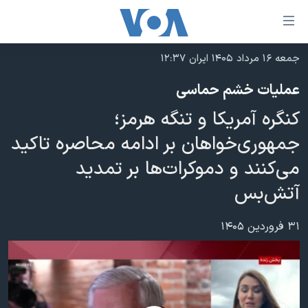
ینکهای
ابل
سترسی
جمعه ۱۶ مرداد ۱۴۰۵ ایران ۱۲:۳۷
خانه
هش
عملیات خشم حماسی
نسخه سبک وب‌سایت
ه
کنگره آمریکا و تنگه هرمز؛
حتوای
موضوع ها
صلی
جمهوری‌خواهان بر ادامه محاصره تاکید
برنامه های تلویزیونی
ایران
هش
می‌کنند و دموکرات‌ها بر تمدید
جدول برنامه ها
ه
آمریکا
آتش‌بس
فحه
صفحه‌های ویژه
جهان
صلی
فرکانس‌های صدای آمریکا
ورزشی
جام جهانی ۲۰۲۶
۳۱ فروردین ۱۴۰۵
هش
پخش رادیویی
ه
گزیده‌ها
عملیات خشم حماسی
ستجو
۲۵۰سالگی آمریکا
ویژه برنامه‌ها
یادگیری زبان انگلیسی
ویدیوها
بایگانی برنامه‌های تلویزیونی