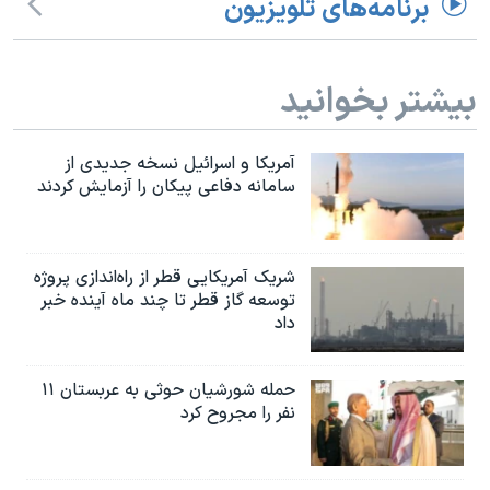
برنامه‌های تلویزیون
اسرائیل در جنگ
نرگس محمدی برنده جایزه نوبل صلح
همایش محافظه‌کاران آمریکا «سی‌پک»
بیشتر بخوانید
صفحه‌های ویژه
آمریکا و اسرائیل نسخه جدیدی از
سفر پرزیدنت ترامپ به چین
سامانه دفاعی پیکان را آزمایش کردند
شریک آمریکایی قطر از راه‌اندازی پروژه
توسعه گاز قطر تا چند ماه آینده خبر
داد
حمله شورشیان حوثی به عربستان ۱۱
نفر را مجروح کرد