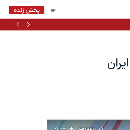
پخش زنده
قبلی
بعدی
یران
EMBED
اشتراک