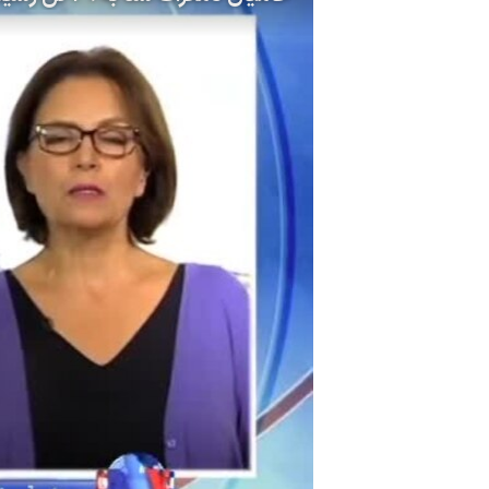
مستندها
فرهنگ و زندگی
حقوق شهروندی
انتخابات ریاست جمهوری آمریکا ۲۰۲۴
اقتصادی
حمله جمهوری اسلامی به اسرائیل
رمز مهسا
علم و فناوری
اسرائیل در جنگ
ورزش زنان در ایران
گالری عکس
اعتراضات زن، زندگی، آزادی
آرشیو پخش زنده
مجموعه مستندهای دادخواهی
تریبونال مردمی آبان ۹۸
دادگاه حمید نوری
چهل سال گروگان‌گیری
قانون شفافیت دارائی کادر رهبری ایران
اعتراضات مردمی آبان ۹۸
اسرائیل در جنگ