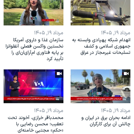
اسرائیل در جنگ
نرگس محمدی برنده جایزه نوبل صلح
همایش محافظه‌کاران آمریکا «سی‌پک»
مرداد ۱۹, ۱۴۰۵
مرداد ۱۹, ۱۴۰۵
صفحه‌های ویژه
انهدام شبکه پهپادی وابسته به
سازمان غذا و داروی آمریکا
سفر پرزیدنت ترامپ به چین
جمهوری اسلامی و کشف
نخستین واکسن فصلی آنفلوانزا
تسلیحات غیرمجاز در عراق
بر پایه فناوری ام‌آر‌ای‌ان‌ای را
تأیید کرد
مرداد ۱۹, ۱۴۰۵
مرداد ۱۹, ۱۴۰۵
ادامه بحران برق در ایران و
محمدباقر خرازی، آخوند تحت
چالش آن برای کارگران
تعقیب؛ محسن رضایی با
«حکم» مجتبی خامنه‌ای