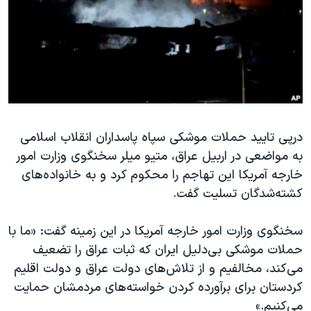
دنبال کنید
مستندها
فرهنگ و زندگی
حقوق شهروندی
انتخابات ریاست جمهوری آمریکا ۲۰۲۴
اقتصادی
حمله جمهوری اسلامی به اسرائیل
رمز مهسا
علم و فناوری
زبانهای مختلف
اسرائیل در جنگ
ورزش زنان در ایران
درپی تایید حملات موشکی سپاه پاسداران انقلاب اسلامی
گالری عکس
اعتراضات زن، زندگی، آزادی
به مواضعی در اربیل عراق، متیو میلر سخنگوی وزارت امور
آرشیو پخش زنده
مجموعه مستندهای دادخواهی
خارجه آمریکا این تهاجم را محکوم کرد و به خانواده‌های
تریبونال مردمی آبان ۹۸
کشته‌شدگان تسلیت گفت.
دادگاه حمید نوری
سخنگوی وزارت امور خارجه آمریکا در این زمینه گفت: «ما با
چهل سال گروگان‌گیری
حملات موشکی بی‌دلیل ایران که ثبات عراق را تضعیف
قانون شفافیت دارائی کادر رهبری ایران
می‌کند، مخالفیم و از تلاش‌های دولت عراق و دولت اقلیم
کردستان برای برآورده کردن خواسته‌های مردمشان حمایت
اعتراضات مردمی آبان ۹۸
می‌کنیم.»