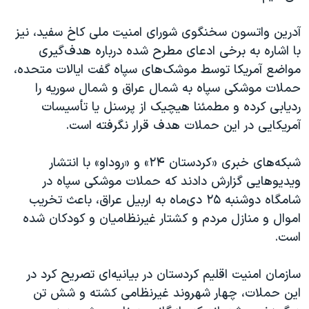
اسرائیل در جنگ
نرگس محمدی برنده جایزه نوبل صلح
آدرین واتسون سخنگوی شورای امنیت ملی کاخ سفید، نیز
با اشاره به برخی ادعای مطرح شده درباره هدف‌گیری
همایش محافظه‌کاران آمریکا «سی‌پک»
مواضع آمریکا توسط موشک‌های سپاه گفت ایالات متحده،
صفحه‌های ویژه
حملات موشکی سپاه به شمال عراق و شمال سوریه را
سفر پرزیدنت ترامپ به چین
ردیابی کرده و مطمئنا هیچیک از پرسنل یا تأسیسات
آمریکایی در این حملات هدف قرار نگرفته است.
شبکه‌‌های خبری «کردستان ۲۴» و «روداو» با انتشار
ویدیوهایی گزارش دادند که حملات موشکی سپاه در
شامگاه دوشنبه ۲۵ دی‌ماه به اربیل عراق، باعث تخریب
اموال و منازل مردم و کشتار غیرنظامیان و کودکان شده
است.
سازمان امنیت اقلیم کردستان در بیانیه‌ای تصریح کرد در
این حملات، چهار شهروند غیرنظامی کشته و شش تن