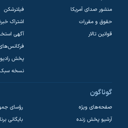
منشور صدای آمریکا
فیلترشکن
حقوق و مقررات
اشتراک خبرن
قوانین تالار
آگهی استخد
فرکانس‌های 
پخش رادیو
یادگیری زبان انگلیسی
نسخه سبک 
دنبال کنید
گوناگون
صفحه‌های ویژه
رؤسای جمهو
آرشیو پخش زنده
بایگانی برن
زبانهای مختلف