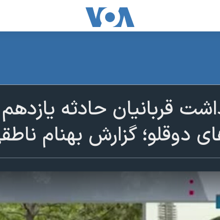
اشت قربانیان حادثه یازدهم س
های دوقلو؛ گزارش بهنام ناطق