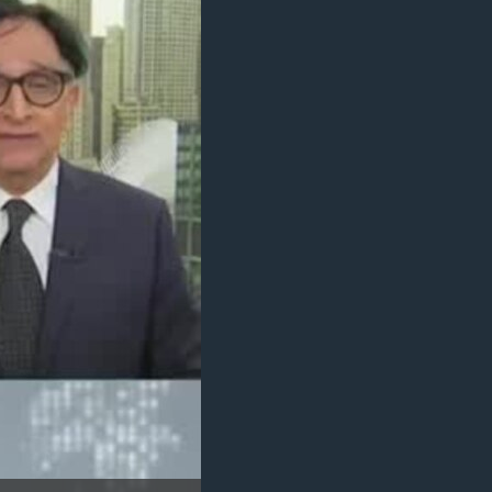
مستندها
فرهنگ و زندگی
حقوق شهروندی
انتخابات ریاست جمهوری آمریکا ۲۰۲۴
اقتصادی
حمله جمهوری اسلامی به اسرائیل
رمز مهسا
علم و فناوری
اسرائیل در جنگ
ورزش زنان در ایران
گالری عکس
اعتراضات زن، زندگی، آزادی
آرشیو پخش زنده
مجموعه مستندهای دادخواهی
تریبونال مردمی آبان ۹۸
دادگاه حمید نوری
چهل سال گروگان‌گیری
قانون شفافیت دارائی کادر رهبری ایران
اعتراضات مردمی آبان ۹۸
اسرائیل در جنگ