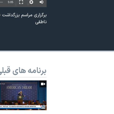
5:05
نرگس محمدی برنده جایزه نوبل صلح
برگزاری مراسم بزرگداشت قر
همایش محافظه‌کاران آمریکا «سی‌پک»
ناطقی
صفحه‌های ویژه
سفر پرزیدنت ترامپ به چین
برنامه های قبل