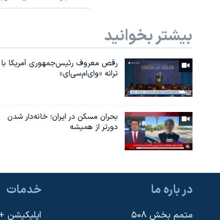
بیشتر بخوانید
رقص معروف رئیس‌جمهوری آمریکا با
ترانه «وای‌ام‌سی‌ای»
بحران مسکن در ایران؛ خانه‌دار شدن
دورتر از همیشه
در باره ما
خدمات
متمم بخش ۵۰۸
اپلیکیشن +VOA