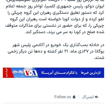
اسرائیل در جنگ
ایوان دوکو، رئیس جمهوری کلمبیا، اواخر روز جمعه اعلام
نرگس محمدی برنده جایزه نوبل صلح
کرد که دستور تعلیق دستگیری رهبران این گروه چریکی را
همایش محافظه‌کاران آمریکا «سی‌پک»
لغو کرده و از دولت کوبا خواسته است رهبران این گروه
چریکی را، که برای حضور در نشستی برای مذاکرات متوقف
صفحه‌های ویژه
شده صلح در کوبا به سر می برند، دستگیر کند.
سفر پرزیدنت ترامپ به چین
در حادثه بمب‌گذاری یک خودرو در آکادمی پلیس شهر
بوگاتا در ۲۷‌دی ماه، ۲۱ نفر کشته و ده‌ها تن دیگر زخمی
شدند.
اشتراک
Follow us