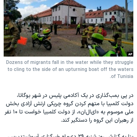
دنبال کنید
مستندها
فرهنگ و زندگی
حقوق شهروندی
انتخابات ریاست جمهوری آمریکا ۲۰۲۴
اقتصادی
حمله جمهوری اسلامی به اسرائیل
رمز مهسا
علم و فناوری
زبانهای مختلف
اسرائیل در جنگ
ورزش زنان در ایران
گالری عکس
اعتراضات زن، زندگی، آزادی
Dozens of migrants fall in the water while they struggle
to cling to the side of an upturning boat off the waters
آرشیو پخش زنده
مجموعه مستندهای دادخواهی
of Tunisia.
تریبونال مردمی آبان ۹۸
دادگاه حمید نوری
در پی بمب‌گذاری در یک آکادمی پلیس در شهر بوگاتا،
دولت کلمبیا با متهم کردن گروه چریکی ارتش آزادی بخش
چهل سال گروگان‌گیری
ملی موسوم به «ای‌ال‌ان‌»، از دولت کلمبیا خواست تا ۱۰ نفر
قانون شفافیت دارائی کادر رهبری ایران
از رهبران این گروه را دستگیر کند.
اعتراضات مردمی آبان ۹۸
بنا به گزارش روز شنبه ۲۹ دی‌ماه خبرگزاری آسوشیتدپرس،