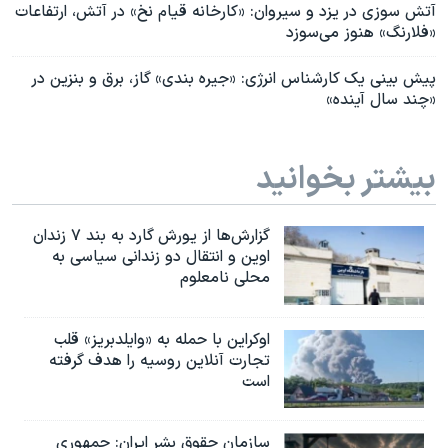
آتش سوزی‌ در یزد و سیروان: «کارخانه قیام نخ» در آتش، ارتفاعات
«فلارنگ» هنوز می‌سوزد
پیش بینی یک کارشناس انرژی: «جیره بندی» گاز، برق و بنزین در
«چند سال آینده»
بیشتر بخوانید
گزارش‌ها از یورش گارد به بند ۷ زندان
اوین و انتقال دو زندانی سیاسی به
محلی نامعلوم
اوکراین با حمله به «وایلدبریز» قلب
تجارت آنلاین روسیه را هدف گرفته
است
سازمان حقوق بشر ایران: جمهوری