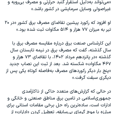
اسرائیل در جنگ
«می‌تواند به‌دلیل استقرار گنبد حرارتی و مصرف بی‌رویه و
غیراصولی وسایل سرمایشی در کشور باشد.»
نرگس محمدی برنده جایزه نوبل صلح
همایش محافظه‌کاران آمریکا «سی‌پک»
او افزود که رکورد پیشین تقاضای مصرف برق کشور «در ۲۰
صفحه‌های ویژه
تیر به میزان ۷۷ هزار و ۵۱۴ مگاوات ثبت شده بود.»
سفر پرزیدنت ترامپ به چین
این کارشناس صنعت برق درباره مقایسه مصرف برق با
سال گذشته، گفت که مصرف برق در نیمه تابستان سال
گذشته «در پانزدهم مرداد ۱۴۰۲، با تقاضای ۷۳ هزار و
۴۶۷ مگاوات» شکسته شد. بعد از ثبت این نصاب جدید
«پنج بار دیگر رکوردهای مصرف به‌فاصله کوتاه یکی پس از
دیگری سبقت گرفت.»
در حالی که گزارش‌های متعدد حاکی از ناکارآمدی
جمهوری‌اسلامی در تامین برق مناطق صنعتی و خانگی و
ادارات است، ساده‌ترین راه حل برخی مقامات استانی برای
مبارزه با موج گرمای بی‌سابقه، تعطیل کردن «ادارات» از