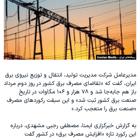
دنبال کنید
مستندها
فرهنگ و زندگی
حقوق شهروندی
انتخابات ریاست جمهوری آمریکا ۲۰۲۴
اقتصادی
حمله جمهوری اسلامی به اسرائیل
رمز مهسا
علم و فناوری
زبانهای مختلف
اسرائیل در جنگ
ورزش زنان در ایران
گالری عکس
اعتراضات زن، زندگی، آزادی
آرشیو پخش زنده
مجموعه مستندهای دادخواهی
مدیرعامل شرکت مدیریت تولید، انتقال و توزیع نیروی برق
ایران، گفت که «تقاضای مصرف برق کشور در روز دوم مرداد
تریبونال مردمی آبان ۹۸
باز هم جابه‌جا شد و ۷۸ هزار و ۱۰۶ مگاوات در تاریخ
دادگاه حمید نوری
صنعت برق کشور ثبت شد» و این سبقت رکوردهای مصرف
چهل سال گروگان‌گیری
«صنعت برق را متعجب کرد.»
قانون شفافیت دارائی کادر رهبری ایران
به گزارش خبرگزاری ایمنا، مصطفی رجبی مشهدی، درباره
اعتراضات مردمی آبان ۹۸
این رکورد تازه «افزایش مصرف برق» در کشور گفت