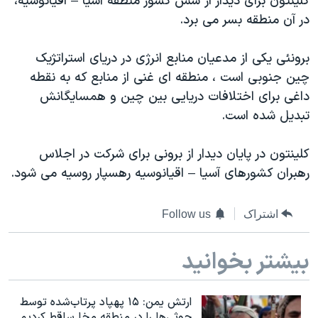
کلینتون برای دیدار از شش کشور منطقه آسیا – اقیانوسیه،
دنبال کنید
مستندها
فرهنگ و زندگی
در آن منطقه بسر می برد.
حقوق شهروندی
انتخابات ریاست جمهوری آمریکا ۲۰۲۴
برونئی یکی از مدعیان منابع انرژی در دریای استراتژیک
اقتصادی
حمله جمهوری اسلامی به اسرائیل
چین جنوبی است ، منطقه ای غنی از منابع که به نقطه
رمز مهسا
علم و فناوری
داغی برای اختلافات دریایی بین چین و همسایگانش
زبانهای مختلف
تبدیل شده است.
اسرائیل در جنگ
ورزش زنان در ایران
گالری عکس
اعتراضات زن، زندگی، آزادی
کلینتون در پایان دیدار از برونی برای شرکت در اجلاس
آرشیو پخش زنده
مجموعه مستندهای دادخواهی
رهبران کشورهای آسیا – اقیانوسیه رهسپار روسیه می شود.
تریبونال مردمی آبان ۹۸
اشتراک
Follow us
دادگاه حمید نوری
چهل سال گروگان‌گیری
بیشتر بخوانید
قانون شفافیت دارائی کادر رهبری ایران
اعتراضات مردمی آبان ۹۸
ارتش یمن: ۱۵ پهپاد پرتاب‌شده توسط
حوثی‌ها را در منطقه مخا ساقط کردیم