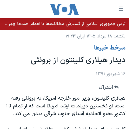
ینکهای
ابل
سترسی
ترس جمهوری اسلامی از گسترش مخالفت‌ها با اعدام؛ صدها چهره شناخته‌شده به دادسرا احضار شدند
خانه
هش
یکشنبه ۱۸ مرداد ۱۴۰۵ ایران ۱۹:۲۳
نسخه سبک وب‌سایت
ه
سرخط خبرها
حتوای
موضوع ها
صلی
دیدار هیلاری کلینتون از برونئی
برنامه های تلویزیونی
ایران
هش
جدول برنامه ها
ه
آمریکا
۱۶ شهریور ۱۳۹۱
فحه
صفحه‌های ویژه
جهان
اشتراک
صلی
فرکانس‌های صدای آمریکا
ورزشی
جام جهانی ۲۰۲۶
هش
هیلاری کلینتون، وزیر امور خارجه امریکا، به برونئی رفته
پخش رادیویی
ه
گزیده‌ها
عملیات خشم حماسی
است، او نخستین دیپلمات ارشد امریکا است که از تمام 10
ستجو
کشور عضو اتحادیه آسیای حنوب شرقی دیدن می کند.
۲۵۰سالگی آمریکا
ویژه برنامه‌ها
یادگیری زبان انگلیسی
ویدیوها
بایگانی برنامه‌های تلویزیونی