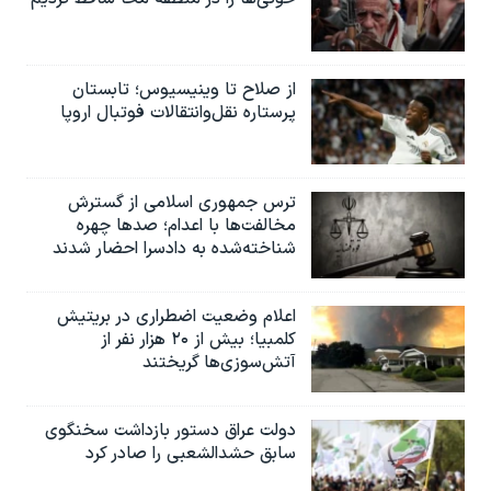
اسرائیل در جنگ
نرگس محمدی برنده جایزه نوبل صلح
همایش محافظه‌کاران آمریکا «سی‌پک»
از صلاح تا وینیسیوس؛ تابستان
پرستاره نقل‌وانتقالات فوتبال اروپا
صفحه‌های ویژه
سفر پرزیدنت ترامپ به چین
ترس جمهوری اسلامی از گسترش
مخالفت‌ها با اعدام؛ صدها چهره
شناخته‌شده به دادسرا احضار شدند
اعلام وضعیت اضطراری در بریتیش
کلمبیا؛ بیش از ۲۰ هزار نفر از
آتش‌سوزی‌ها گریختند
دولت عراق دستور بازداشت سخنگوی
سابق حشدالشعبی را صادر کرد