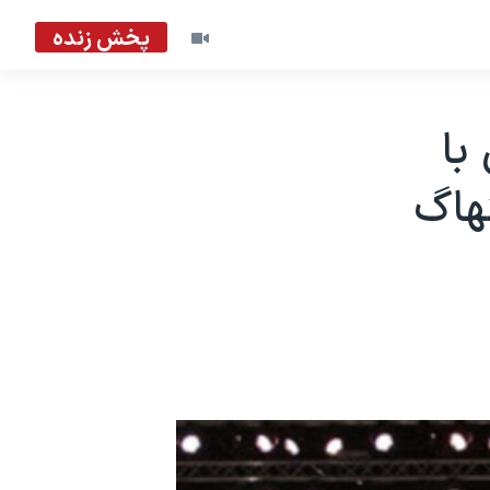
پخش زنده
با
هاگ