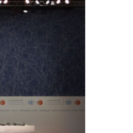
مستندها
فرهنگ و زندگی
حقوق شهروندی
انتخابات ریاست جمهوری آمریکا ۲۰۲۴
اقتصادی
حمله جمهوری اسلامی به اسرائیل
رمز مهسا
علم و فناوری
اسرائیل در جنگ
ورزش زنان در ایران
گالری عکس
اعتراضات زن، زندگی، آزادی
آرشیو پخش زنده
مجموعه مستندهای دادخواهی
تریبونال مردمی آبان ۹۸
دادگاه حمید نوری
چهل سال گروگان‌گیری
قانون شفافیت دارائی کادر رهبری ایران
اعتراضات مردمی آبان ۹۸
اسرائیل در جنگ