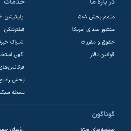
در باره ما
خدمات
متمم بخش ۵۰۸
اپلیکیشن +VOA
منشور صدای آمریکا
فیلترشکن
حقوق و مقررات
اشتراک خبرن
قوانین تالار
آگهی استخد
فرکانس‌های 
پخش رادیو
یادگیری زبان انگلیسی
نسخه سبک 
دنبال کنید
گوناگون
صفحه‌های ویژه
رؤسای جمهو