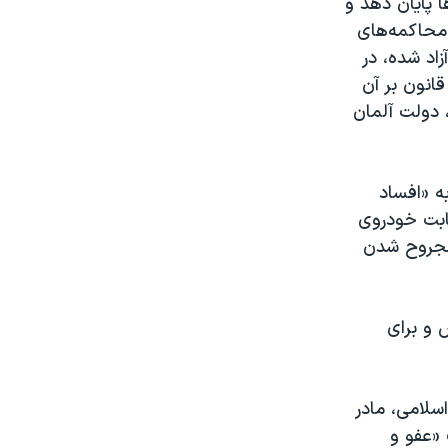
ا پایان دهد و
 محاکمه‌های
اد شده، در
انون بر آن
 دولت آلمان
 جوان معترض بازداشت‌شده در جریان اعتراضات سراسری ۱۴۰۱، به «افساد
صابت خودروی
 مجروح شدن
 و برای
سلامی، مادر
 «عفو و