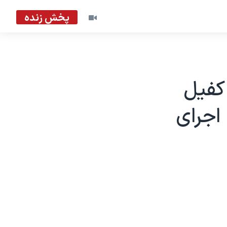
پخش زنده
کفیل
اجرای