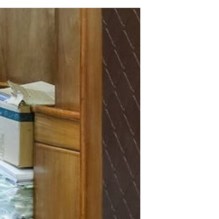
مستندها
فرهنگ و زندگی
حقوق شهروندی
انتخابات ریاست جمهوری آمریکا ۲۰۲۴
اقتصادی
حمله جمهوری اسلامی به اسرائیل
رمز مهسا
علم و فناوری
اسرائیل در جنگ
ورزش زنان در ایران
گالری عکس
اعتراضات زن، زندگی، آزادی
آرشیو پخش زنده
مجموعه مستندهای دادخواهی
تریبونال مردمی آبان ۹۸
دادگاه حمید نوری
چهل سال گروگان‌گیری
قانون شفافیت دارائی کادر رهبری ایران
اعتراضات مردمی آبان ۹۸
اسرائیل در جنگ