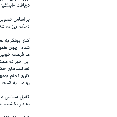
دریافت «ابلاغیه
بر اساس تصویری 
«حکم روز سه‌شن
کلارا بونگر به 
شدم، چون همین 
ما فرصت خوبی ب
این خبر که ممکن
فعالیت‌های حکو
کاری نظام جمهو
رو من به شدت ن
کفیل سیاسی محم
به دار نکشید، ب