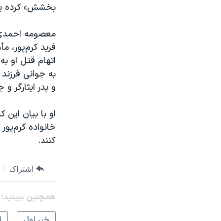
بخشش» کرده بو
معصومه احمدی، 
فرید کرم‌پور، م
اتهام قتل او ب
به جوانی فرزند 
و پدر ایثارگر و
او با بیان این 
خانواده کرم‌پور
کنند.
اشتراک
همچنبن ببینید:
خبر اول
ا