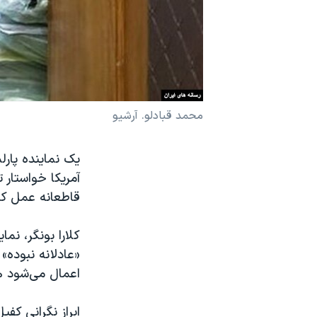
نرگس محمدی برنده جایزه نوبل صلح
همایش محافظه‌کاران آمریکا «سی‌پک»
صفحه‌های ویژه
سفر پرزیدنت ترامپ به چین
محمد قبادلو. آرشیو
یک نماینده پار
آمریکا خواستار
قاطعانه عمل کن
کلارا بونگر، نم
«عادلانه نبوده
اعمال می‌شود ه
ابراز نگرانی کف