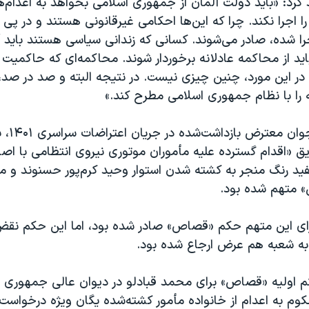
ید کرد: «باید دولت آلمان از جمهوری اسلامی بخواهد به اعدام‌‌ه
را اجرا نکند. چرا که این‌ها احکامی غیرقانونی هستند و در پی
را شده، صادر می‌شوند. کسانی که زندانی سیاسی هستند باید آز
د از محاکمه عادلانه برخوردار شوند. محاکمه‌ای که حاکمیت ق
در این مورد، چنین چیزی نیست. در نتیجه البته و صد در صد،
 را با نظام جمهوری اسلامی مطرح کند.»
محمد قبادلو،
یق «اقدام گسترده علیه مأموران موتوری نیروی انتظامی با ا
ید رنگ منجر به کشته شدن استوار وحید کرم‌پور حسنوند و
» متهم شده بود.
رای این متهم حکم «قصاص» صادر شده بود، اما این حکم نقض
ه شعبه هم عرض ارجاع شده بود.
م اولیه «قصاص» برای محمد قبادلو در دیوان عالی جمهوری ا
م به اعدام از خانواده مأمور کشته‌شده یگان ویژه درخواست