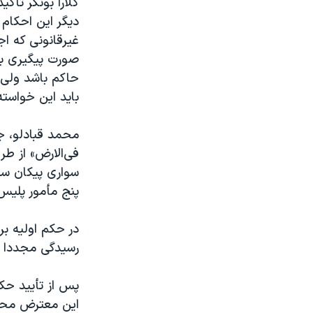
کلارا بونگر تاک
دیگر این احکام 
غیرقانونی که اج
صورت پیگیری بای
حاکم باشد ولی 
باید این خواسته
فی‌الارض» از طر
سواری پیکان سف
پنج مأمور پلیس
در حکم اولیه ب
رسیدگی مجددا ب
پس از تأیید حک
این معترض محکو