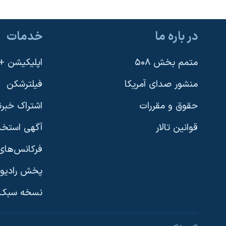
در باره ما
خدمات
متمم بخش ۵۰۸
اپلیکیشن +VOA
منشور صدای آمریکا
فیلترشکن
حقوق و مقررات
اشتراک خبرن
قوانین تالار
آگهی استخد
فرکانس‌های 
پخش رادیو
یادگیری زبان انگلیسی
نسخه سبک 
دنبال کنید