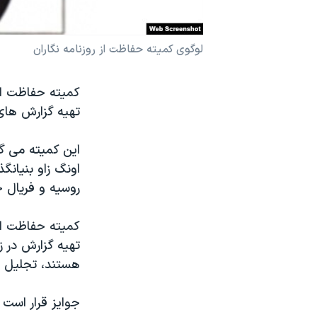
نرگس محمدی برنده جایزه نوبل صلح
همایش محافظه‌کاران آمریکا «سی‌پک»
لوگوی کمیته حفاظت از روزنامه نگاران
صفحه‌های ویژه
کمیته حفاظت از ر
سفر پرزیدنت ترامپ به چین
تهیه گزارش های
اونگ زاو بنیانگذ
روسیه و فریال ح
کمیته حفاظت از 
تهیه گزارش در 
هستند، تجلیل 
جوایز قرار است روز ۲۵ نوامبر (۴ آذر ماه) در مراسمی در شهر نیو