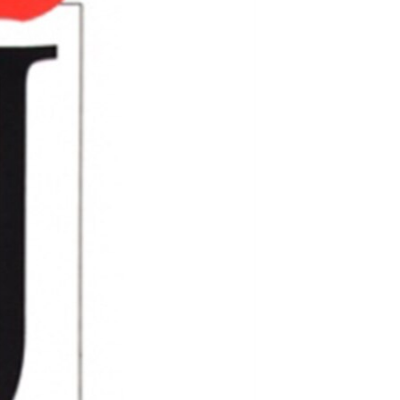
مستندها
فرهنگ و زندگی
حقوق شهروندی
انتخابات ریاست جمهوری آمریکا ۲۰۲۴
اقتصادی
حمله جمهوری اسلامی به اسرائیل
رمز مهسا
علم و فناوری
اسرائیل در جنگ
ورزش زنان در ایران
گالری عکس
اعتراضات زن، زندگی، آزادی
آرشیو پخش زنده
مجموعه مستندهای دادخواهی
تریبونال مردمی آبان ۹۸
دادگاه حمید نوری
چهل سال گروگان‌گیری
قانون شفافیت دارائی کادر رهبری ایران
اعتراضات مردمی آبان ۹۸
اسرائیل در جنگ