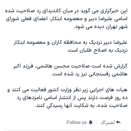
دنبال کنید
مستندها
فرهنگ و زندگی
این خبرگزاری می گوید در میان کاندیدای رد صلاحیت شده
حقوق شهروندی
انتخابات ریاست جمهوری آمریکا ۲۰۲۴
اسامی علیرضا دبیر و معصومه ابتکار، اعضای فعلی شورای
شهر تهران دیده می شود.
اقتصادی
حمله جمهوری اسلامی به اسرائیل
رمز مهسا
علم و فناوری
علیرضا دبیر نزدیک به محافظه کاران و معصومه ابتکار
زبانهای مختلف
اسرائیل در جنگ
ورزش زنان در ایران
نزدیک به اصلاح طلبان است.
گالری عکس
اعتراضات زن، زندگی، آزادی
گزارش شده است صلاحیت محسن هاشمی، فرزند اکبر
آرشیو پخش زنده
مجموعه مستندهای دادخواهی
هاشمی رفسنجانی نیز رد شده است.
تریبونال مردمی آبان ۹۸
هیات های اجرایی زیر نظر وزارت کشور فعالیت می کنند و
دادگاه حمید نوری
ده روز فرصت دارند پس از انتشار اسامی نامزدهای رد
چهل سال گروگان‌گیری
صلاحیت شده، به شکایت آنها رسیدگی کنند.
قانون شفافیت دارائی کادر رهبری ایران
اعتراضات مردمی آبان ۹۸
اشتراک
Follow us