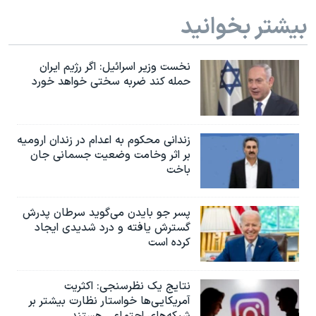
اسرائیل در جنگ
بیشتر بخوانید
نرگس محمدی برنده جایزه نوبل صلح
همایش محافظه‌کاران آمریکا «سی‌پک»
نخست وزیر اسرائيل: اگر رژیم ایران
صفحه‌های ویژه
حمله کند ضربه سختی خواهد خورد
سفر پرزیدنت ترامپ به چین
زندانی محکوم به اعدام در زندان ارومیه
بر اثر وخامت وضعیت جسمانی جان
باخت
پسر جو بایدن می‌گوید سرطان پدرش
گسترش یافته و درد شدیدی ایجاد
کرده است
نتایج یک نظرسنجی: اکثریت
آمریکایی‌ها خواستار نظارت بیشتر بر