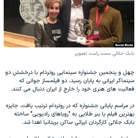
دنبال کنید
مستندها
فرهنگ و زندگی
حقوق شهروندی
انتخابات ریاست جمهوری آمریکا ۲۰۲۴
اقتصادی
حمله جمهوری اسلامی به اسرائیل
رمز مهسا
علم و فناوری
زبانهای مختلف
اسرائیل در جنگ
ورزش زنان در ایران
بابک جلالی سمت راست تصویر
گالری عکس
اعتراضات زن، زندگی، آزادی
چهل و پنجمین جشنواره سینمایی روتردام با درخشش دو
آرشیو پخش زنده
مجموعه مستندهای دادخواهی
سینماگر ایرانی به پایان رسید، دو فیلمساز جوانی که
تریبونال مردمی آبان ۹۸
فعالیت های هنری خود را خارج از ایران دنبال می کنند.
دادگاه حمید نوری
در مراسم پایانی جشنواره که در روتردام ترتیب یافت، جایزه
چهل سال گروگان‌گیری
بهترین فیلم یا ببر طلایی به "رویاهای رادیویی" ساخته
قانون شفافیت دارائی کادر رهبری ایران
بابک جلالی کارگردان ایرانی ساکن بریتانیا اهدا شد.
اعتراضات مردمی آبان ۹۸