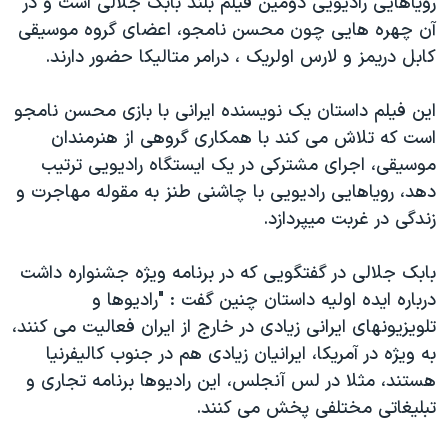
رویاهایی رادیویی دومین فیلم بلند بابک جلالی است و در
اسرائیل در جنگ
آن چهره هایی چون محسن نامجو، اعضای گروه موسیقی
نرگس محمدی برنده جایزه نوبل صلح
کابل دریمز و لارس اولریک ، درامر متالیکا حضور دارند.
همایش محافظه‌کاران آمریکا «سی‌پک»
این فیلم داستان یک نویسنده ایرانی با بازی محسن نامجو
صفحه‌های ویژه
است که تلاش می کند با همکاری گروهی از هنرمندان
سفر پرزیدنت ترامپ به چین
موسیقی، اجرای مشترکی در یک ایستگاه رادیویی ترتیب
دهد، رویاهایی رادیویی با چاشنی طنز به مقوله مهاجرت و
زندگی در غربت میپردازد.
بابک جلالی در گفتگویی که در برنامه ویژه جشنواره داشت
درباره ایده اولیه داستان چنین گفت : "رادیوها و
تلویزیونهای ایرانی زیادی در خارج از ایران فعالیت می کنند،
به ویژه در آمریکا، ایرانیان زیادی هم در جنوب کالیفرنیا
هستند، مثلا در لس آنجلس، این رادیوها برنامه تجاری و
تبلیغاتی مختلفی پخش می کنند.