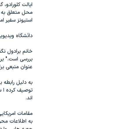
ایالت کلورادو، 
محل متعلق به سی
استیونز سفیر ام
دانَشگاه ویدیوی
خانم برادول نگف
بررسی است." بر
عنوان منبعی برا
به دلیل رابطه ب
توصیف کرده ا ست
اند.
مقامات امریکایی
به اطلاعات محرم