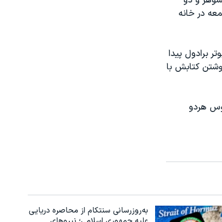
 شوهر و دو
معه در خانه
ر برادول پیدا
نوشتن کتابش با
یوس هردو
به‌روزرسانی سنتکام از محاصره دریایی
علیه جمهوری اسلامی؛ نیروهای