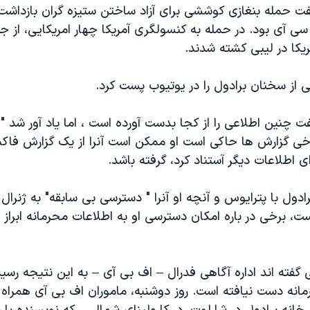
گفت حمله بنغازی کوششی برای آزاد ساختن ستیزه گران بازداش
 آی بود. در حمله به کنسولگری آمریکا چهار امریکایی، از ج
ریکا در لیبی کشته شدند.
ی از سخنان برادول را در یوتیوب پست کرد.
ت چنین اطلاعی را از کجا بدست آورده است ، اما یاد آور شد 
خی گزارش ها حاکی است او ممکن است آنرا از یک گزارش فاکس
ی اطلاعات دیگر آستناد کرد، گرفته باشد.
رادول با پترایوس و آنچه او آنرا " دسترسی بی سابقه" به ژنرال 
، برخی در باره امکان دسترسی او به اطلاعات محرمانه ابراز ن
 گفته اند اداره آگاهی فدرال – اف بی آی – به این نتیجه رسید
انه دست نیافته است. روز دوشنبه، ماموران اف بی آی همراه 