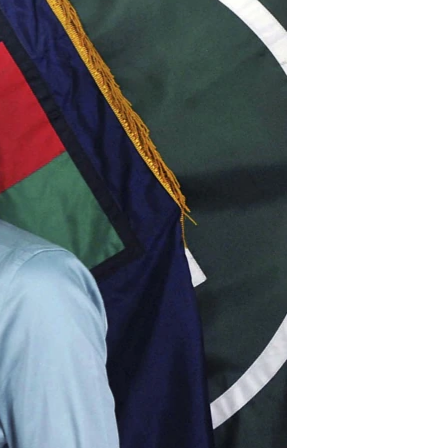
مستندها
فرهنگ و زندگی
حقوق شهروندی
انتخابات ریاست جمهوری آمریکا ۲۰۲۴
اقتصادی
حمله جمهوری اسلامی به اسرائیل
رمز مهسا
علم و فناوری
اسرائیل در جنگ
ورزش زنان در ایران
گالری عکس
اعتراضات زن، زندگی، آزادی
آرشیو پخش زنده
مجموعه مستندهای دادخواهی
تریبونال مردمی آبان ۹۸
دادگاه حمید نوری
چهل سال گروگان‌گیری
قانون شفافیت دارائی کادر رهبری ایران
اعتراضات مردمی آبان ۹۸
اسرائیل در جنگ