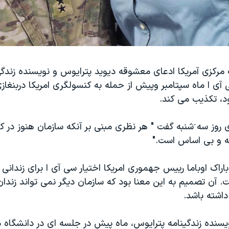
مرکزی آمریکا ادعای معشوقه دیوید پترایوس و نویسنده زندگی 
 آی ا ماه سپتامبر وپیش از حمله به کنسولگری امریکا دربنغازی
د، تکذیب می کند.
ز سه َشنبه گفت " هر نظری مبنی بر آنکه سازمان هنوز در کار
نه و بی اساس است."
 ژانویه ۲۰۰۹، باراک اوباما رییس جهموری امریکا اختیار سی آی ا برای زندانی
ت. آن تصمیم به این معنا بود که سازمان دیگر نمی تواند زند
داشته باشد.
نویسنده زندگینامه پترایوس، ماه پیش در جلسه ای در دانشگاه د