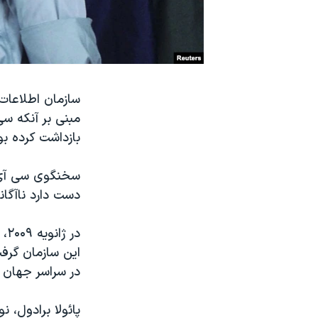
نرگس محمدی برنده جایزه نوبل صلح
همایش محافظه‌کاران آمریکا «سی‌پک»
صفحه‌های ویژه
سفر پرزیدنت ترامپ به چین
سازمان
اطلاعات
مبنی بر آنکه سی
بازداشت کرده بو
سخنگوی سی آی رو
دست دارد ناآگا
در
این سازمان گرف
در سراسر جهان 
پائولا برادول، 