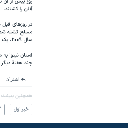
روز پيش از آن 
مستندها
فرهنگ و زندگی
آنان را کشتند.
حقوق شهروندی
انتخابات ریاست جمهوری آمریکا ۲۰۲۴
اقتصادی
حمله جمهوری اسلامی به اسرائیل
در روزهای قبل 
مسلح کشته شدند
رمز مهسا
علم و فناوری
سال ۲۰۰۹، يک خشونت نظام مند عليه اقليت ها با انگيزه های سياسی آغاز شده است.
اسرائیل در جنگ
ورزش زنان در ایران
گالری عکس
اعتراضات زن، زندگی، آزادی
استان نينوا به
چند هفتۀ ديگر 
آرشیو پخش زنده
مجموعه مستندهای دادخواهی
تریبونال مردمی آبان ۹۸
اشتراک
دادگاه حمید نوری
چهل سال گروگان‌گیری
همچنبن ببینید:
قانون شفافیت دارائی کادر رهبری ایران
خبر اول
گ
اعتراضات مردمی آبان ۹۸
اسرائیل در جنگ