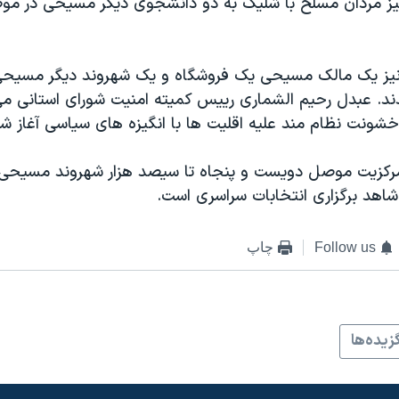
نيز مردان مسلح با شليک به دو دانشجوی ديگر مسيحی در موص
نيز يک مالک مسيحی يک فروشگاه و يک شهروند ديگر مسيحی
. عبدل رحيم الشماری رييس کميته امنيت شورای استانی می گ
 مرکزيت موصل دويست و پنجاه تا سيصد هزار شهروند مسيحی د
شاهد برگزاری انتخابات سراسری است.
Follow us
چاپ
زيده‌ها