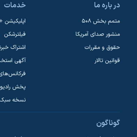
در باره ما
خدمات
نرگس محمدی برنده جایزه نوبل صلح
همایش محافظه‌کاران آمریکا «سی‌پک»
متمم بخش ۵۰۸
اپلیکیشن +VOA
صفحه‌های ویژه
منشور صدای آمریکا
فیلترشکن
سفر پرزیدنت ترامپ به چین
حقوق و مقررات
اشتراک خبرن
قوانین تالار
آگهی استخد
فرکانس‌های 
پخش رادیو
یادگیری زبان انگلیسی
نسخه سبک 
دنبال کنید
گوناگون