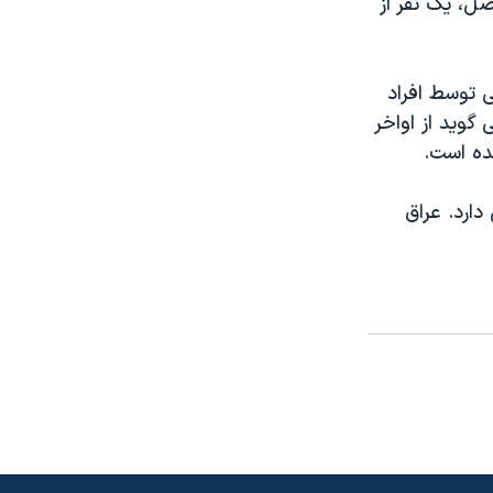
ل، يک نفر از
 توسط افراد
ويد از اواخر
ارد. عراق