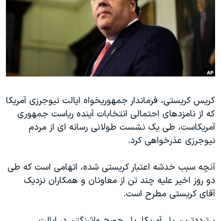
دنبال کنید
مستندها
فرهنگ و زندگی
حقوق شهروندی
انتخابات ریاست جمهوری آمریکا ۲۰۲۴
اقتصادی
حمله جمهوری اسلامی به اسرائیل
رمز مهسا
علم و فناوری
زبانهای مختلف
اسرائیل در جنگ
ورزش زنان در ایران
گالری عکس
اعتراضات زن، زندگی، آزادی
کریس کریستی، فرماندار جمهوریخواه ایالت نیوجرزی آمریکا
که از نامزدهای احتمالی انتخابات آینده ریاست جمهوری
آرشیو پخش زنده
مجموعه مستندهای دادخواهی
آمریکاست، طی یک نشست طولانی رسانه ای از مردم
تریبونال مردمی آبان ۹۸
نیوجرزی عذرخواهی کرد.
دادگاه حمید نوری
آنچه سبب خدشه اعتبار کریستی شده، اتهامی است که طی
چهل سال گروگان‌گیری
دو روز اخیر علیه چند تن از معاونان و همکاران نزدیک
قانون شفافیت دارائی کادر رهبری ایران
آقای کریستی مطرح است.
اعتراضات مردمی آبان ۹۸
پرترددترین پل آمریکا، پل جورج واشنگتن در ایالت