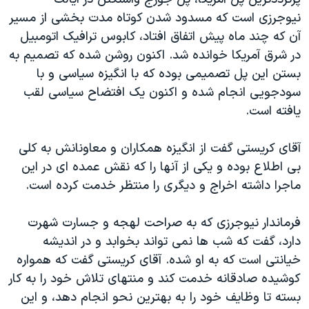
اسرائیل در جنگ
نیوجرزی است که مسدود شدن کوتاه مدت بخشی از مسیر
نرگس محمدی برنده جایزه نوبل صلح
آن که چند ماه پیش اتفاق افتاد، کابوس ترافیک اتومبیل
همایش محافظه‌کاران آمریکا «سی‌پک»
در شرق آمریکا خوانده شد. اکنون روشن شده که تصمیم به
بستن این پل تصمیمی بوده که با انگیزه سیاسی و با
صفحه‌های ویژه
سودجویی انجام شده و اکنون یک افتضاح سیاسی لقب
سفر پرزیدنت ترامپ به چین
یافته است.
آقای کریستی گفت از انگیزه همکاران و معاونانش به کلی
بی اطلاع بوده و یکی از آنها را که نقش عمده ای در این
ماجرا داشته اخراج و دیگری را منتظر خدمت کرده است.
فرماندار نیوجرزی که به صراحت لهجه و جسارت شهرت
دارد، گفت که شب ها نمی تواند بخوابد و در اندیشه
خیانتی است که به او شده. آقای کریستی گفت که همواره
کوشیده صادقانه خدمت کند و منتهای تلاش خود را به کار
بسته تا وظایف خود را به بهترین نحو انجام دهد، و این