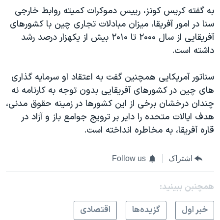
اسرائیل در جنگ
به گفته کريس کونز، رييس دموکرات کميته روابط خارجی
نرگس محمدی برنده جایزه نوبل صلح
سنا در امور آفريقا، ميزان مبادلات تجاری چين با کشورهای
آفريقايی از سال ۲۰۰۰ تا ۲۰١۰ بيش از يکهزار درصد رشد
همایش محافظه‌کاران آمریکا «سی‌پک»
داشته است.
صفحه‌های ویژه
سفر پرزیدنت ترامپ به چین
سناتور آمريکايی همچنين گفت به اعتقاد او سرمايه گذاری
های چين در کشورهای آفريقايی بدون توجه به کارنامه نه
چندان درخشان برخی از اين کشورها در زمينه حقوق مدنی،
هدف ايالات متحده را داير بر ترويج جوامع باز و آزاد در
قاره آفريقا، به مخاطره انداخته است.
اشتراک
Follow us
همچنبن ببینید:
خبر اول
گزيده‌ها
اقتصادی