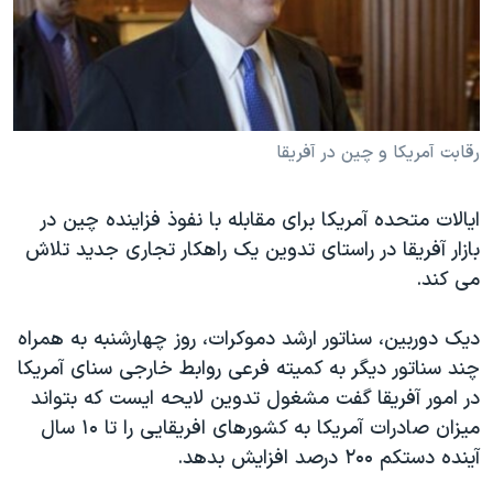
دنبال کنید
مستندها
فرهنگ و زندگی
حقوق شهروندی
انتخابات ریاست جمهوری آمریکا ۲۰۲۴
اقتصادی
حمله جمهوری اسلامی به اسرائیل
رمز مهسا
علم و فناوری
رقابت آمريکا و چين در آفريقا
زبانهای مختلف
اسرائیل در جنگ
ورزش زنان در ایران
ايالات متحده آمريکا برای مقابله با نفوذ فزاينده چين در
گالری عکس
اعتراضات زن، زندگی، آزادی
بازار آفريقا در راستای تدوين يک راهکار تجاری جديد تلاش
آرشیو پخش زنده
مجموعه مستندهای دادخواهی
می کند.
تریبونال مردمی آبان ۹۸
ديک دوربين، سناتور ارشد دموکرات، روز چهارشنبه به همراه
دادگاه حمید نوری
چند سناتور ديگر به کميته فرعی روابط خارجی سنای آمريکا
چهل سال گروگان‌گیری
در امور آفريقا گفت مشغول تدوين لايحه ايست که بتواند
قانون شفافیت دارائی کادر رهبری ایران
ميزان صادرات آمريکا به کشورهای افريقايی را تا ١۰ سال
آينده دستکم ۲۰۰ درصد افزايش بدهد.
اعتراضات مردمی آبان ۹۸