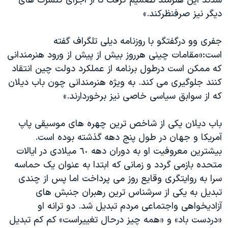
شدند این هنرمند تصمیم گرفت تا از اجرای کنسرت های
دیگر نیز صرفنظرکند.»
جفری وو درگفتگو با روزنامه دیلی تلگراف گفته
است:«مقامات چینی هرروز بیش از پیش از ورود هنرمندانی
که ممکن است درطول برنامه از عملکرد دولت چین انتقاد
کنند جلوگیری می کند. به ویژه هنرمندانی چون باب دیلان
که از سوابق سیاسی خاصی نیز برخوردارند.»
باب دیلان یکی از شاخص ترین چهره های موسیقی پاپ
آمریکا و جهان در طول پنج دهه گذشته بوده است.
بیشترین معروفیت او به دوران دهه ٦٠ میلادی در ایالات
متحده بازمی گردد و زمانی که ابتدا به عنوان یک حماسه
سرا به روایتگری وقایع روز می پرداخت اما پس از چندی
تبدیل به یکی از سرشناس ترین رهبران جنبش های
آزادیخواهی واجتماعی مردم تبدیل شد. دو ترانه او
«دردست باد» و «همه چیز درحال تغییراست» کم کم تبدیل