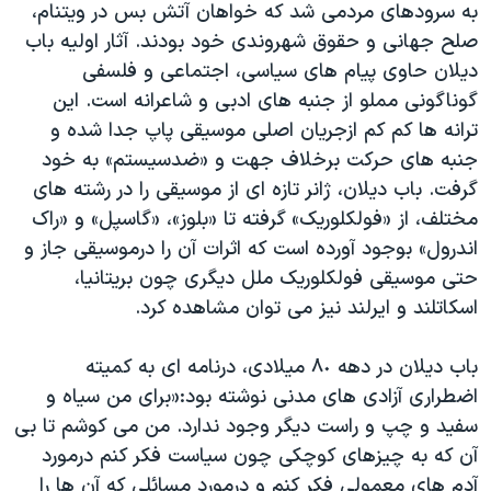
به سرودهای مردمی شد که خواهان آتش بس در ویتنام،
صلح جهانی و حقوق شهروندی خود بودند. آثار اولیه باب
دیلان حاوی پیام های سیاسی، اجتماعی و فلسفی
گوناگونی مملو از جنبه های ادبی و شاعرانه است. این
ترانه ها کم کم ازجریان اصلی موسیقی پاپ جدا شده و
جنبه های حرکت برخلاف جهت و «ضدسیستم» به خود
گرفت. باب دیلان، ژانر تازه ای از موسیقی را در رشته های
مختلف، از «فولکلوریک» گرفته تا «بلوز»، «گاسپل» و «راک
اندرول» بوجود آورده است که اثرات آن را درموسیقی جاز و
حتی موسیقی فولکلوریک ملل دیگری چون بریتانیا،
اسکاتلند و ایرلند نیز می توان مشاهده کرد.
باب دیلان در دهه ٨٠ میلادی، درنامه ای به کمیته
اضطراری آزادی های مدنی نوشته بود:«برای من سیاه و
سفید و چپ و راست دیگر وجود ندارد. من می کوشم تا بی
آن که به چیزهای کوچکی چون سیاست فکر کنم درمورد
آدم های معمولی فکر کنم و درمورد مسائلی که آن ها را