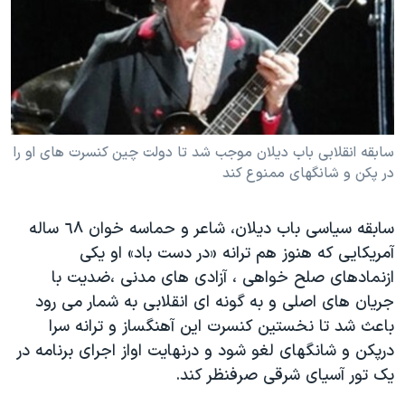
دنبال کنید
مستندها
فرهنگ و زندگی
حقوق شهروندی
انتخابات ریاست جمهوری آمریکا ۲۰۲۴
اقتصادی
حمله جمهوری اسلامی به اسرائیل
رمز مهسا
علم و فناوری
زبانهای مختلف
اسرائیل در جنگ
ورزش زنان در ایران
سابقه انقلابی باب دیلان موجب شد تا دولت چین کنسرت های او را
در پکن و شانگهای ممنوع کند
گالری عکس
اعتراضات زن، زندگی، آزادی
آرشیو پخش زنده
مجموعه مستندهای دادخواهی
سابقه سیاسی باب دیلان، شاعر و حماسه خوان ٦٨ ساله
تریبونال مردمی آبان ۹۸
آمریکایی که هنوز هم ترانه «در دست باد» او یکی
ازنمادهای صلح خواهی ، آزادی های مدنی ،ضدیت با
دادگاه حمید نوری
جریان های اصلی و به گونه ای انقلابی به شمار می رود
چهل سال گروگان‌گیری
باعث شد تا نخستین کنسرت این آهنگساز و ترانه سرا
قانون شفافیت دارائی کادر رهبری ایران
درپکن و شانگهای لغو شود و درنهایت اواز اجرای برنامه در
یک تور آسیای شرقی صرفنظر کند.
اعتراضات مردمی آبان ۹۸