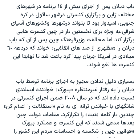
اسرائیل در جنگ
باب دیلان پس از اجرای بیش از ١٤ برنامه در شهرهای
نرگس محمدی برنده جایزه نوبل صلح
مختلف ژاپن و برگزاری کنسرتی درشهر سائول در کره
جنوبی، امیدوار بود تا بتواند درشهرها وکشورهای آسیای
همایش محافظه‌کاران آمریکا «سی‌پک»
شرقی،به ویژه برای نخستین بار در چین کنسرت هایی
صفحه‌های ویژه
برگزار کند اما مخالفت وزیرفرهنگ چین پس از آن که باب
سفر پرزیدنت ترامپ به چین
دیلان را «مظهری از صداهای انقلابی» خواند که دردهه ٦٠
میلادی در آمریکا جریان پیدا کرد باعث شد تا نهایتا این
کنسرت ها لغو شوند.
بسیاری دلیل ندادن مجوز به اجرای برنامه توسط باب
دیلان را به رفتار غیرمنتظره «بیورک» خواننده ایسلندی
نسبت داده اند که در سال ٢٠٠٨ ضمن اجرای کنسرتی در
شانگهای با خواندن ترانه ای به نام «استقلالت را اعلام کن»
چندین بار کلمه «تبت» را تکرارکرد. مقامات دولت چین
بعدها مدعی شدند که این کنسرت و عملکرد بیورک
«قوانین چین را شکسته و احساسات مردم این کشور را