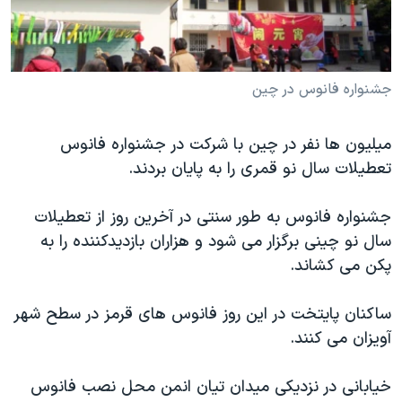
دنبال کنید
مستندها
فرهنگ و زندگی
حقوق شهروندی
انتخابات ریاست جمهوری آمریکا ۲۰۲۴
اقتصادی
حمله جمهوری اسلامی به اسرائیل
جشنواره فانوس در چين
رمز مهسا
علم و فناوری
زبانهای مختلف
ميليون ها نفر در چين با شرکت در جشنواره فانوس
اسرائیل در جنگ
ورزش زنان در ایران
تعطيلات سال نو قمری را به پايان بردند.
گالری عکس
اعتراضات زن، زندگی، آزادی
آرشیو پخش زنده
مجموعه مستندهای دادخواهی
جشنواره فانوس به طور سنتی در آخرين روز از تعطيلات
سال نو چينی برگزار می شود و هزاران بازديدکننده را به
تریبونال مردمی آبان ۹۸
پکن می کشاند.
دادگاه حمید نوری
چهل سال گروگان‌گیری
ساکنان پايتخت در اين روز فانوس های قرمز در سطح شهر
آويزان می کنند.
قانون شفافیت دارائی کادر رهبری ایران
اعتراضات مردمی آبان ۹۸
خيابانی در نزديکی ميدان تيان انمن محل نصب فانوس