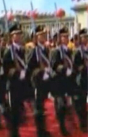
مستندها
فرهنگ و زندگی
حقوق شهروندی
انتخابات ریاست جمهوری آمریکا ۲۰۲۴
اقتصادی
حمله جمهوری اسلامی به اسرائیل
رمز مهسا
علم و فناوری
اسرائیل در جنگ
ورزش زنان در ایران
گالری عکس
اعتراضات زن، زندگی، آزادی
آرشیو پخش زنده
مجموعه مستندهای دادخواهی
تریبونال مردمی آبان ۹۸
دادگاه حمید نوری
چهل سال گروگان‌گیری
قانون شفافیت دارائی کادر رهبری ایران
اعتراضات مردمی آبان ۹۸
اسرائیل در جنگ