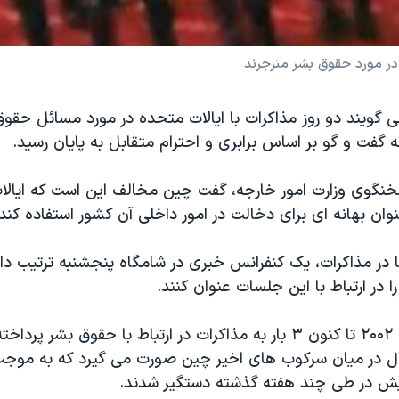
 در مورد حقوق بشر منزجرند
گويند دو روز مذاکرات با ايالات متحده در مورد مسائل حقوق
 گفت و گو بر اساس برابری و احترام متقابل به پايان رسيد.
سخنگوی وزارت امور خارجه، گفت چين مخالف اين است که ايالا
ان بهانه ای برای دخالت در امور داخلی آن کشور استفاده کند.
ا در مذاکرات، يک کنفرانس خبری در شامگاه پنجشنبه ترتيب داد
در ارتباط با اين جلسات عنوان کنند.
دو کشور از سال ۲۰۰۲ تا کنون ۳ بار به مذاکرات در ارتباط با حقوق بشر پرد
 در ميان سرکوب های اخير چين صورت می گيرد که به موجب
يش در طی چند هفته گذشته دستگير شدند.