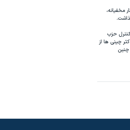
ر مخفيانه،
ذاشت.
 کنترل حزب
ثر چينی ها از
 چنين