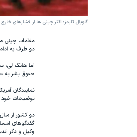
نرگس محمدی برنده جایزه نوبل صلح
همایش محافظه‌کاران آمریکا «سی‌پک»
گلوبال تايمز: اکثر چينی ها از فشارهای خارج
صفحه‌های ویژه
مقامات چينی می 
سفر پرزیدنت ترامپ به چین
دو طرف به ادامه
اما هانگ لِی، 
حقوق بشر به عنو
نمايندگان آمريک
توضيحات خود را 
گفتگوهای امسال
وکيل و دگر اند