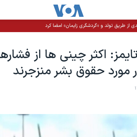
ن عراقی و حوثی‌ها به عربستان وجود دارد
تايمز: اکثر چينی ها از فشاره
 مورد حقوق بشر منزجرند