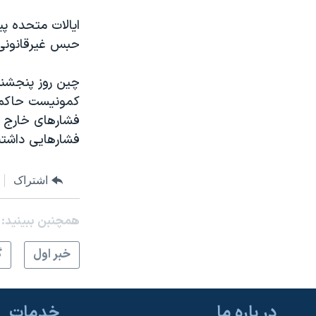
ايالات متحده پي
حبس غيرقانونی
چين روز پنجشنبه
کمونيست حاکم در
فشارهای خارج د
فشارهايی داشته
اشتراک
همچنبن ببینید:
خبر اول
گ
در باره ما
خدمات