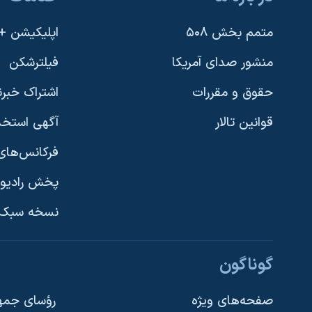
متمم بخش ۵۰۸
اپلیکیشن +VOA
منشور صدای آمریکا
فیلترشکن
حقوق و مقررات
اشتراک خبرن
قوانین تالار
آگهی استخد
فرکانس‌های 
پخش رادیو
یادگیری زبان انگلیسی
نسخه سبک 
دنبال کنید
گوناگون
صفحه‌های ویژه
رؤسای جمهو