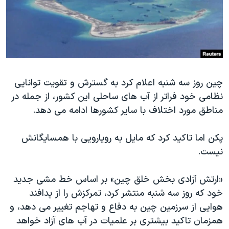
دنبال کنید
مستندها
فرهنگ و زندگی
حقوق شهروندی
انتخابات ریاست جمهوری آمریکا ۲۰۲۴
اقتصادی
حمله جمهوری اسلامی به اسرائیل
رمز مهسا
علم و فناوری
زبانهای مختلف
چین روز سه شنبه اعلام کرد به گسترش و تقویت توانایی
اسرائیل در جنگ
ورزش زنان در ایران
نظامی خود فراتر از آب های ساحلی این کشور، از جمله در
گالری عکس
اعتراضات زن، زندگی، آزادی
مناطق مورد اختلاف با سایر کشورها ادامه می دهد.
آرشیو پخش زنده
مجموعه مستندهای دادخواهی
پکن اما تاکید کرد که مایل به رویارویی با همسایگانش
تریبونال مردمی آبان ۹۸
نیست.
دادگاه حمید نوری
چهل سال گروگان‌گیری
«ارتش آزادی بخش خلق چین» بر اساس خط مشی جدید
خود که روز سه شنبه منتشر کرد، تمرکزش را از پدافند
قانون شفافیت دارائی کادر رهبری ایران
هوایی از سرزمین چین به دفاع و تهاجم تغییر می دهد، و
اعتراضات مردمی آبان ۹۸
همزمان تاکید بیشتری بر علمیات در آب های آزاد خواهد