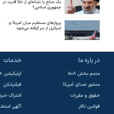
یک جناح یا نشانه‌ای از خلأ قدرت در
نرگس محمدی برنده جایزه نوبل صلح
جمهوری اسلامی؟
همایش محافظه‌کاران آمریکا «سی‌پک»
پروازهای مستقیم میان آمریکا و
صفحه‌های ویژه
اسرائیل از سر گرفته می‌شود
سفر پرزیدنت ترامپ به چین
در باره ما
خدمات
متمم بخش ۵۰۸
اپلیکیشن +VOA
منشور صدای آمریکا
فیلترشکن
حقوق و مقررات
اشتراک خبرن
قوانین تالار
آگهی استخد