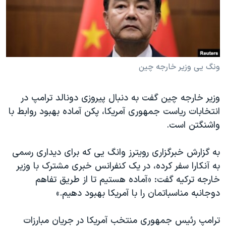
دنبال کنید
مستندها
فرهنگ و زندگی
حقوق شهروندی
انتخابات ریاست جمهوری آمریکا ۲۰۲۴
اقتصادی
حمله جمهوری اسلامی به اسرائیل
رمز مهسا
علم و فناوری
ونگ یی وزیر خارجه چین
زبانهای مختلف
اسرائیل در جنگ
ورزش زنان در ایران
وزیر خارجه چین گفت به دنبال پیروزی دونالد ترامپ در
گالری عکس
اعتراضات زن، زندگی، آزادی
انتخابات ریاست جمهوری آمریکا، پکن آماده بهبود روابط با
آرشیو پخش زنده
مجموعه مستندهای دادخواهی
واشنگتن است.
تریبونال مردمی آبان ۹۸
به گزارش خبرگزاری رویترز وانگ یی که برای دیداری رسمی
دادگاه حمید نوری
به آنکارا سفر کرده، در یک کنفرانس خبری مشترک با وزیر
چهل سال گروگان‌گیری
خارجه ترکیه گفت: «آماده هستیم تا از طریق تفاهم
دوجانبه مناسباتمان را با آمریکا بهبود دهیم.»
قانون شفافیت دارائی کادر رهبری ایران
اعتراضات مردمی آبان ۹۸
ترامپ رئیس جمهوری منتخب آمریکا در جریان مبارزات