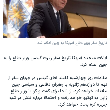
دنبال کنید
مستندها
فرهنگ و زندگی
حقوق شهروندی
انتخابات ریاست جمهوری آمریکا ۲۰۲۴
اقتصادی
حمله جمهوری اسلامی به اسرائیل
رمز مهسا
علم و فناوری
زبانهای مختلف
اسرائیل در جنگ
ورزش زنان در ایران
تاریخ سفر وزیر دفاع آمریکا به چین اعلام شد
گالری عکس
اعتراضات زن، زندگی، آزادی
ایالات متحده آمریکا تاریخ سفر رابرت گیتس وزیر دفاع را به
آرشیو پخش زنده
مجموعه مستندهای دادخواهی
چین اعلام کرد.
تریبونال مردمی آبان ۹۸
دادگاه حمید نوری
مقامات روز چهارشنبه گفتند آقای گیتس در جریان سفر از
نهم تا دوازدهم ژانویه با رهبران دفاعی و سیاسی چین
چهل سال گروگان‌گیری
ملاقات خواهد کرد. از آنجا برای گفت و گو با وزیر دفاع
قانون شفافیت دارائی کادر رهبری ایران
ژاپن به توکیو خواهد رفت و احتمالا درباره تنش در شبه
اعتراضات مردمی آبان ۹۸
جزیره کره بحث خواهد کرد.