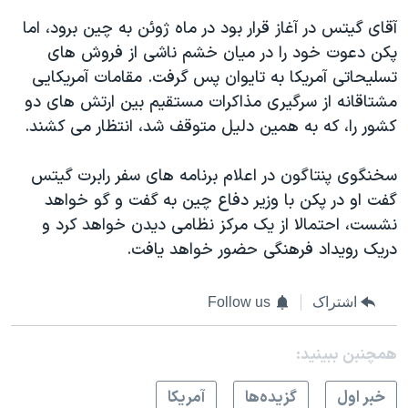
اسرائیل در جنگ
آقای گیتس در آغاز قرار بود در ماه ژوئن به چین برود، اما
نرگس محمدی برنده جایزه نوبل صلح
پکن دعوت خود را در میان خشم ناشی از فروش های
همایش محافظه‌کاران آمریکا «سی‌پک»
تسلیحاتی آمریکا به تایوان پس گرفت. مقامات آمریکایی
مشتاقانه از سرگیری مذاکرات مستقیم بین ارتش های دو
صفحه‌های ویژه
کشور را، که به همین دلیل متوقف شد، انتظار می کشند.
سفر پرزیدنت ترامپ به چین
سخنگوی پنتاگون در اعلام برنامه های سفر رابرت گیتس
گفت او در پکن با وزیر دفاع چین به گفت و گو خواهد
نشست، احتمالا از یک مرکز نظامی دیدن خواهد کرد و
دریک رویداد فرهنگی حضور خواهد یافت.
اشتراک
Follow us
همچنبن ببینید:
خبر اول
گزيده‌ها
آمريکا