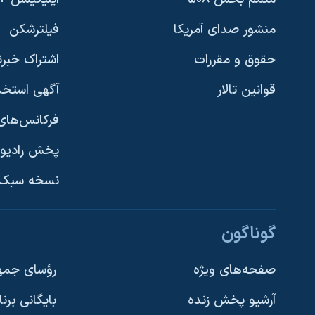
منشور صدای آمریکا
فیلترشکن
حقوق و مقررات
اشتراک خبرن
قوانین تالار
آگهی استخد
فرکانس‌های 
پخش رادیو
یادگیری زبان انگلیسی
نسخه سبک 
دنبال کنید
گوناگون
صفحه‌های ویژه
رؤسای جمهو
آرشیو پخش زنده
بایگانی برن
زبانهای مختلف