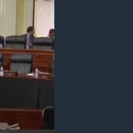
مستندها
فرهنگ و زندگی
حقوق شهروندی
انتخابات ریاست جمهوری آمریکا ۲۰۲۴
اقتصادی
حمله جمهوری اسلامی به اسرائیل
رمز مهسا
علم و فناوری
اسرائیل در جنگ
ورزش زنان در ایران
گالری عکس
اعتراضات زن، زندگی، آزادی
آرشیو پخش زنده
مجموعه مستندهای دادخواهی
تریبونال مردمی آبان ۹۸
دادگاه حمید نوری
چهل سال گروگان‌گیری
قانون شفافیت دارائی کادر رهبری ایران
اعتراضات مردمی آبان ۹۸
اسرائیل در جنگ