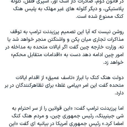
در قانون دوم، صادرات گاز اشک آور، اسپری فلفل، گلوله
پلاستیکی، و دیگر گلوله های غیر مهلک به پلیس هنگ
کنگ ممنوع شده است.
روشن نیست که آیا این تصمیم پرزیدنت ترامپ به توقف
مذاکرات تجاری میان پکن و واشنگتن منجر خواهد شد یا
نه. وزارت خارجه چین گفت اگر ایالات متحده به مداخله در
امور چین ادامه دهد دست به «اقدامات متقابل محکم»
خواهد زد.
دولت هنگ کنگ با ابراز «تاسف عمیق» از اقدام ایالات
متحده گفت این امر «پیامی غلط» برای تظاهرکنندگان در بر
دارد.
اما پرزیدنت ترامپ گفت: «این قوانین را از سر احترام به
شی جینپینگ، رئیس جمهوری چین، و مردم هنگ کنگ
امضا کرد.» رئیس جمهوری آمریکا در بیانیه ای گفت «این