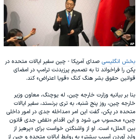
دنبال کنید
مستندها
فرهنگ و زندگی
حقوق شهروندی
انتخابات ریاست جمهوری آمریکا ۲۰۲۴
اقتصادی
حمله جمهوری اسلامی به اسرائیل
رمز مهسا
علم و فناوری
زبانهای مختلف
اسرائیل در جنگ
ورزش زنان در ایران
بخش انگلیسی
صدای آمریکا - چین سفیر ایالات متحده در
گالری عکس
اعتراضات زن، زندگی، آزادی
پکن را فراخواند تا به تصمیم پرزیدنت ترامپ در امضای
آرشیو پخش زنده
مجموعه مستندهای دادخواهی
قوانین حقوق بشر هنگ کنگ «قویا اعتراض» کند.
تریبونال مردمی آبان ۹۸
بنا بر بیانیه وزارت خارجه چین، له یوچنگ، معاون وزیر
دادگاه حمید نوری
خارجه چین، روز پنج شنبه، به تری برنستد، سفیر ایالات
چهل سال گروگان‌گیری
متحده در پکن، گفت این امر «مداخله جدی در امور داخلی
قانون شفافیت دارائی کادر رهبری ایران
چین» محسوب می شود و این اقدام «نقض جدی قانون
بین الملل» است. او از واشنگتن خواست برای «پرهیز از
اعتراضات مردمی آبان ۹۸
وارد آوردن آسیب بیشتر» به روابط ایالات متحده و چین از