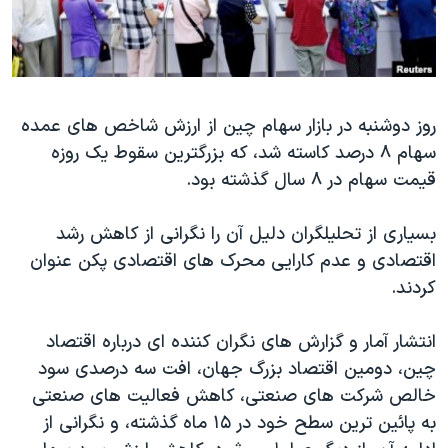
دنبال کنید
مستندها
فرهنگ و زندگی
حقوق شهروندی
انتخابات ریاست جمهوری آمریکا ۲۰۲۴
اقتصادی
حمله جمهوری اسلامی به اسرائیل
روز دوشنبه در بازار سهام چین از ارزش شاخص های عمده
رمز مهسا
علم و فناوری
سهام ۸ درصد کاسته شد، که بزرگترین سقوط یک روزه
زبانهای مختلف
اسرائیل در جنگ
ورزش زنان در ایران
قیمت سهام در ۸ سال گذشته بود.
گالری عکس
اعتراضات زن، زندگی، آزادی
بسیاری از تحلیلگران دلیل آن را نگرانی از کاهش رشد
آرشیو پخش زنده
مجموعه مستندهای دادخواهی
اقتصادی و عدم کارایی محرک های اقتصادی پکن عنوان
تریبونال مردمی آبان ۹۸
کردند.
دادگاه حمید نوری
انتشار آمار و گزارش های نگران کننده ای درباره اقتصاد
چهل سال گروگان‌گیری
چین، دومین اقتصاد بزرگ جهان، افت سه درصدی سود
قانون شفافیت دارائی کادر رهبری ایران
خالص شرکت های صنعتی، کاهش فعالیت های صنعتی
اعتراضات مردمی آبان ۹۸
به پائین ترین سطح خود در ۱۵ ماه گذشته، و نگرانی از