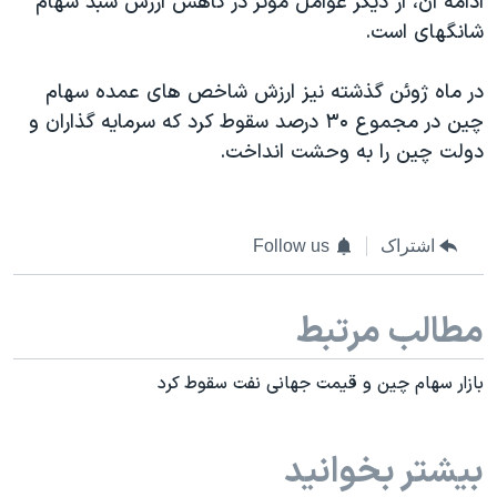
ادامه آن، از دیگر عوامل موثر در کاهش ارزش سبد سهام
اسرائیل در جنگ
شانگهای است.
نرگس محمدی برنده جایزه نوبل صلح
همایش محافظه‌کاران آمریکا «سی‌پک»
در ماه ژوئن گذشته نیز ارزش شاخص های عمده سهام
چین در مجموع ۳۰ درصد سقوط کرد که سرمایه گذاران و
صفحه‌های ویژه
دولت چین را به وحشت انداخت.
سفر پرزیدنت ترامپ به چین
اشتراک
Follow us
مطالب مرتبط
بازار سهام چین و قیمت جهانی نفت سقوط کرد
بیشتر بخوانید