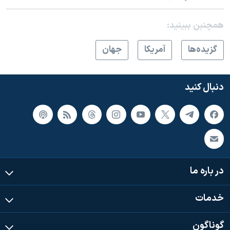
همچنبن ببینید:
گزيده‌ها
آمريکا
جهان
دنبال کنید
در باره ما
خدمات
گوناگون