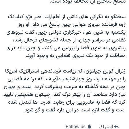
مسلح ساختن آن مخالف بوده است.
اسرائیل در جنگ
نرگس محمدی برنده جایزه نوبل صلح
سخنگو به نگرانی های ناشی از اظهارات اخیر «ژو کیلیانگ
همایش محافظه‌کاران آمریکا «سی‌پک»
ژو» فرمانده نیروی هوایی چین پاسخ می داد. او روز
یکشنبه به شین هوا، خبرگزاری دولتی چین، گفت نیروهای
صفحه‌های ویژه
نظامی در سراسر جهان، از جمله کشورهای درحال رشد،
سفر پرزیدنت ترامپ به چین
پیشروی به سوی فضا را بررسی می کنند. و چین باید برای
حفاظت از خود یک نیروی فضایی به وجود آورد.
ژنرال کوین چیلتون، که ریاست فرماندهی استراتژیک آمریکا
را بر عهده دارد، روز چهارشنبه یادآور شد که برنامه فضایی
چین در دهه گذشته به سرعت پیشرفت کرده است، و جهان
نیاز دارد مقاصد آن را بهتر درک کند. چیلتون همچنین تایید
کرد که فضا به قلمرویی برای رقابت قدرت ها تبدیل شده
است و گفت لازم است در این باره گفت و گو شود.
اشتراک
Follow us