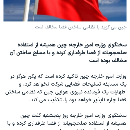
دنبال کنید
مستندها
فرهنگ و زندگی
حقوق شهروندی
انتخابات ریاست جمهوری آمریکا ۲۰۲۴
چین می گوید با نظامی ساختن فضا مخالف است
اقتصادی
حمله جمهوری اسلامی به اسرائیل
رمز مهسا
علم و فناوری
زبانهای مختلف
سخنگوی وزارت امور خارجه: چین همیشه از استفاده
اسرائیل در جنگ
ورزش زنان در ایران
صلحجویانه از فضا طرفداری کرده و با مسلح ساختن آن
گالری عکس
اعتراضات زن، زندگی، آزادی
مخالف بوده است
آرشیو پخش زنده
مجموعه مستندهای دادخواهی
وزارت امور خارجه چین تاکید کرده است که پکن هرگز در
تریبونال مردمی آبان ۹۸
یک مسابقه تسلیحات فضایی شرکت نخواهد کرد، و
دادگاه حمید نوری
اظهارات یک فرمانده نیروی هوایی چین که نظامی ساختن
فضا چاره ناپذیر خواهد بود را، تکذیب می کند.
چهل سال گروگان‌گیری
قانون شفافیت دارائی کادر رهبری ایران
سخنگوی وزارت امور خارجه روز پنجشنبه گفت چین
اعتراضات مردمی آبان ۹۸
همیشه از استفاده صلحجویانه از فضا طرفداری کرده و با